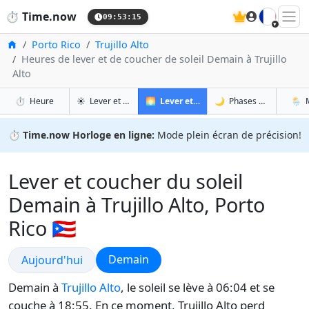
🇫🇷
⏱️
Time.now
09:53:16
Accueil
Porto Rico
Trujillo Alto
Heures de lever et de coucher de soleil Demain à Trujillo
Alto
à Trujillo Alto
à Trujillo Alto
à T
à T
⏱️
Heure
☀️
Lever et coucher du soleil
🌅
Lever et coucher du soleil demain
🌙
Phases de la Lune
🌦️
⏱️
Time.now Horloge en ligne:
Mode plein écran de précision!
Lever et coucher du soleil
Demain à Trujillo Alto, Porto
Rico 🇵🇷
Lever et coucher du soleil
Lever et coucher du soleil
Demain
Aujourd'hui
Demain à
Trujillo Alto
, le soleil se lève à 06:04 et se
couche à 18:55. En ce moment, Trujillo Alto perd