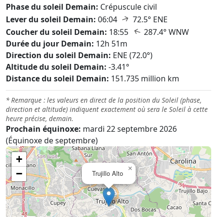
Phase du soleil Demain:
Crépuscule civil
↑
Lever du soleil Demain:
06:04
72.5° ENE
↑
Coucher du soleil Demain:
18:55
287.4° WNW
Durée du jour Demain:
12h 51m
Direction du soleil Demain:
ENE (72.0°)
Altitude du soleil Demain:
-3.41°
Distance du soleil Demain:
151.735 million km
* Remarque : les valeurs en direct de la position du Soleil (phase,
direction et altitude) indiquent exactement où sera le Soleil à cette
heure précise, demain.
Prochain équinoxe:
mardi 22 septembre 2026
(Équinoxe de septembre)
+
×
−
Trujillo Alto