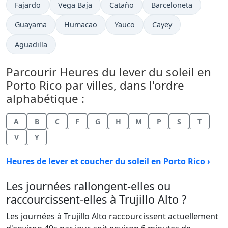
Fajardo
Vega Baja
Cataño
Barceloneta
Guayama
Humacao
Yauco
Cayey
Aguadilla
Parcourir Heures du lever du soleil en
Porto Rico par villes, dans l'ordre
alphabétique :
A
B
C
F
G
H
M
P
S
T
V
Y
Heures de lever et coucher du soleil en Porto Rico ›
Les journées rallongent-elles ou
raccourcissent-elles à Trujillo Alto ?
Les journées à Trujillo Alto raccourcissent actuellement