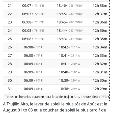
21
06:07
18:46
12h 38m
77° ENE
283° WNW
↑
↑
22
06:07
18:45
12h 37m
77° ENE
282° WNW
↑
↑
23
06:08
18:45
12h 36m
78° ENE
282° WNW
↑
↑
24
06:08
18:44
12h 36m
78° ENE
282° WNW
↑
↑
25
06:08
18:43
12h 35m
78° ENE
281° WNW
↑
↑
26
06:08
18:42
12h 34m
79° E
281° W
↑
↑
27
06:08
18:41
12h 33m
79° E
281° W
↑
↑
28
06:09
18:41
12h 32m
80° E
280° W
↑
↑
29
06:09
18:40
12h 31m
80° E
280° W
↑
↑
30
06:09
18:39
12h 30m
80° E
280° W
↑
↑
31
06:09
18:38
12h 29m
81° E
279° W
↑
↑
Todos los horarios están en hora local de Trujillo Alto. L'heure d'été (DST) n
À Trujillo Alto, le lever de soleil le plus tôt de Août est le
August 01 to 03 et le coucher de soleil le plus tardif de