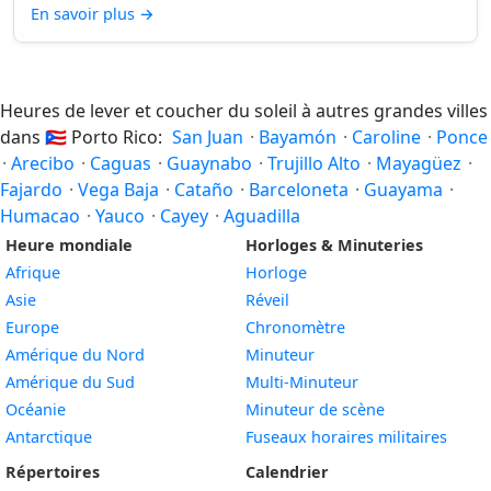
En savoir plus
→
Heures de lever et coucher du soleil à autres grandes villes
dans
🇵🇷
Porto Rico:
San Juan
·
Bayamón
·
Caroline
·
Ponce
·
Arecibo
·
Caguas
·
Guaynabo
·
Trujillo Alto
·
Mayagüez
·
Fajardo
·
Vega Baja
·
Cataño
·
Barceloneta
·
Guayama
·
Humacao
·
Yauco
·
Cayey
·
Aguadilla
Heure mondiale
Horloges & Minuteries
Afrique
Horloge
Asie
Réveil
Europe
Chronomètre
Amérique du Nord
Minuteur
Amérique du Sud
Multi-Minuteur
Océanie
Minuteur de scène
Antarctique
Fuseaux horaires militaires
Répertoires
Calendrier