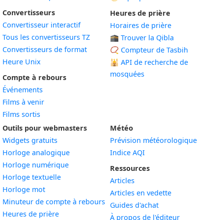
Convertisseurs
Heures de prière
Convertisseur interactif
Horaires de prière
Tous les convertisseurs TZ
🕋 Trouver la Qibla
Convertisseurs de format
📿 Compteur de Tasbih
Heure Unix
🕌
API de recherche de
mosquées
Compte à rebours
Événements
Films à venir
Films sortis
Outils pour webmasters
Météo
Widgets gratuits
Prévision météorologique
Widget
Horloge analogique
Indice AQI
Widget
Horloge numérique
Ressources
Widget
Horloge textuelle
Articles
Widget
Horloge mot
Articles en vedette
Widget
Minuteur de compte à rebours
Guides d'achat
Widget
Heures de prière
À propos de l'éditeur