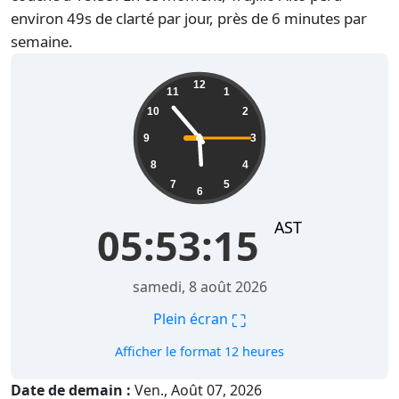
environ 49s de clarté par jour, près de 6 minutes par
semaine.
05:53:16
12
11
1
10
2
9
3
8
4
7
5
6
AST
05:53:16
samedi, 8 août 2026
⛶
Plein écran
Afficher le format 12 heures
Date de demain :
Ven., Août 07, 2026