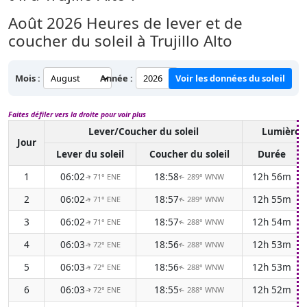
Août 2026
Heures de lever et de
coucher du soleil à Trujillo Alto
Mois :
Année :
Voir les données du soleil
Faites défiler vers la droite pour voir plus
Lever/Coucher du soleil
Lumière d
Jour
Lever du soleil
Coucher du soleil
Durée
1
06:02
18:58
12h 56m
71° ENE
289° WNW
↑
↑
2
06:02
18:57
12h 55m
71° ENE
289° WNW
↑
↑
3
06:02
18:57
12h 54m
71° ENE
288° WNW
↑
↑
4
06:03
18:56
12h 53m
72° ENE
288° WNW
↑
↑
5
06:03
18:56
12h 53m
72° ENE
288° WNW
↑
↑
6
06:03
18:55
12h 52m
72° ENE
288° WNW
↑
↑