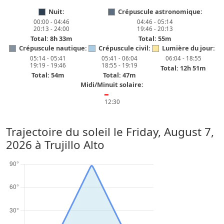
Nuit:
Crépuscule astronomique:
00:00 - 04:46
04:46 - 05:14
20:13 - 24:00
19:46 - 20:13
Total: 8h 33m
Total: 55m
Crépuscule nautique:
Crépuscule civil:
Lumière du jour:
05:14 - 05:41
05:41 - 06:04
06:04 - 18:55
19:19 - 19:46
18:55 - 19:19
Total: 12h 51m
Total: 54m
Total: 47m
Midi/Minuit solaire:
━
12:30
Trajectoire du soleil le
Friday, August 7,
2026
à Trujillo Alto