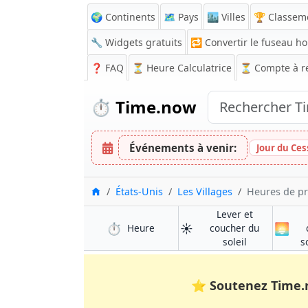
🌍 Continents
🗺️ Pays
🏙️ Villes
🏆 Classem
🔧 Widgets gratuits
🔁
Convertir le fuseau ho
❓
FAQ
⏳ Heure Calculatrice
⏳
Compte à r
⏱️
Time.now
Événements à venir:
Jour du Ces
Accueil
États-Unis
Les Villages
Heures de pr
Lever et
⏱️
☀️
🌅
à Les Villages
Heure
coucher du
à Les Villages
soleil
s
⭐
Soutenez Time.