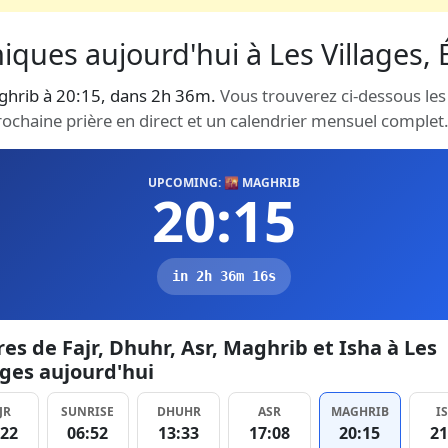
iques aujourd'hui à Les Villages, É
maghrib à 20:15, dans 2h 36m.
Vous trouverez ci-dessous les
prochaine prière en direct et un calendrier mensuel complet
UPCOMING: 🌇 MAGHRIB
20:15
in 2h 36m 15s
es de Fajr, Dhuhr, Asr, Maghrib et Isha à Les
ages aujourd'hui
JR
SUNRISE
DHUHR
ASR
MAGHRIB
I
:22
06:52
13:33
17:08
20:15
21