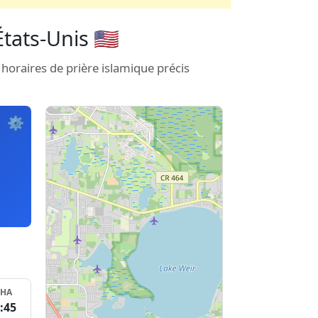
tats-Unis 🇺🇸
 horaires de prière islamique précis
.
⚙️
SHA
:45