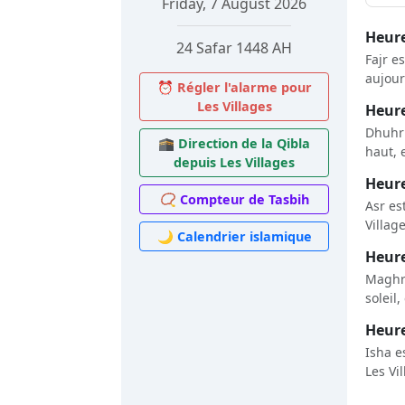
Friday, 7 August 2026
Heure
24 Safar 1448 AH
Fajr e
aujour
⏰ Régler l'alarme pour
Les Villages
Heure
Dhuhr 
🕋 Direction de la Qibla
haut, 
depuis Les Villages
Heure
📿 Compteur de Tasbih
Asr es
Villag
🌙 Calendrier islamique
Heure
Maghri
soleil,
Heure
Isha e
Les Vi