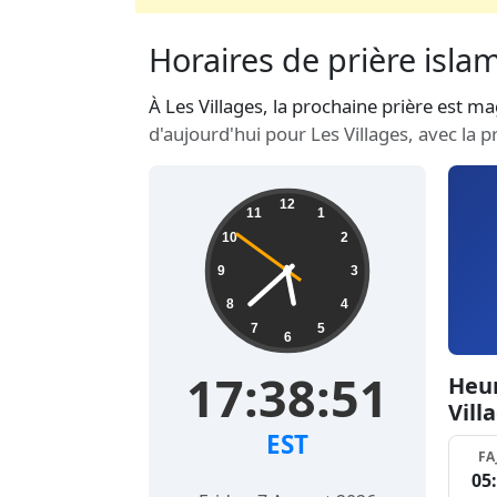
Horaires de prière islam
À Les Villages, la prochaine prière est 
d'aujourd'hui pour Les Villages, avec la 
12
11
1
10
2
9
3
8
4
7
5
6
17:38:52
Heur
Vill
EST
FA
05