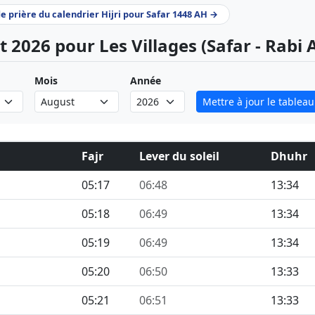
de prière du calendrier Hijri pour Safar 1448 AH →
t 2026 pour Les Villages (Safar - Rabi
Mois
Année
Mettre à jour le tableau
Fajr
Lever du soleil
Dhuhr
05:17
06:48
13:34
05:18
06:49
13:34
05:19
06:49
13:34
05:20
06:50
13:33
05:21
06:51
13:33