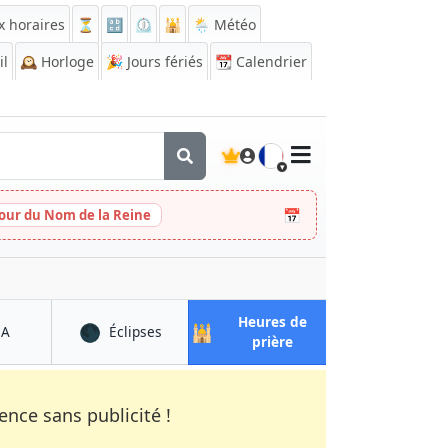
x horaires
⏳
🔡
⏲️
🕌
🌦️ Météo
il
🕰️
Horloge
🎉
Jours fériés
📆
Calendrier
🇫🇷
📅
Jour du Nom de la Reine
Heures de
🌑
🕌
à Les Villages
à Les Villages
QA
Éclipses
à Les Villages
prière
nce sans publicité !