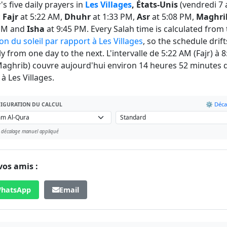
s five daily prayers in
Les Villages
, États-Unis
(vendredi 7 
:
Fajr
at 5:22 AM,
Dhuhr
at 1:33 PM,
Asr
at 5:08 PM,
Maghri
 PM and
Isha
at 9:45 PM. Every Salah time is calculated from
on du soleil par rapport à Les Villages
, so the schedule drift
ly from one day to the next. L'intervalle de 5:22 AM (Fajr) à 8
aghrib) couvre aujourd'hui environ 14 heures 52 minutes 
 à Les Villages.
⚙️ Déca
IGURATION DU CALCUL
 décalage manuel appliqué
vos amis :
hatsApp
Email