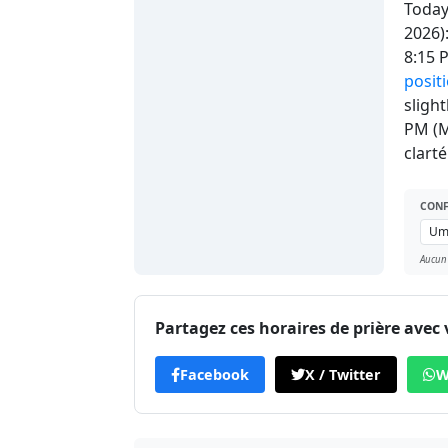
Today'
2026)
8:15
positi
slight
PM (M
clarté
CONF
Aucun
Partagez ces horaires de prière avec 
Facebook
X / Twitter
W