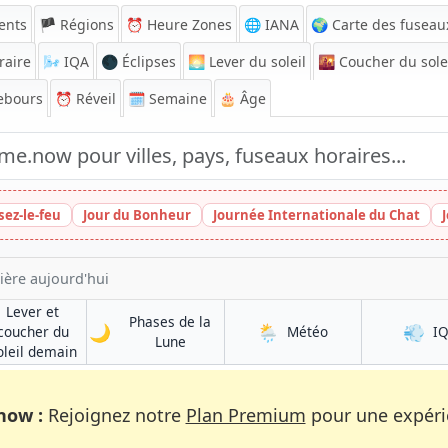
ents
🏴 Régions
⏰
Heure Zones
🌐 IANA
🌍 Carte des fuseau
raire
🌬️
IQA
🌑 Éclipses
🌅
Lever du soleil
🌇
Coucher du sole
ebours
⏰
Réveil
🗓️ Semaine
🎂 Âge
sez-le-feu
Jour du Bonheur
Journée Internationale du Chat
ière aujourd'hui
Lever et
Phases de la
🌙
🌦️
💨
à Les Villages
coucher du
Météo
I
à Les Villages
Lune
à Les Villages
oleil demain
now :
Rejoignez notre
Plan Premium
pour une expérie