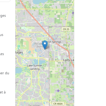
ages
lus
Les
her du
et à