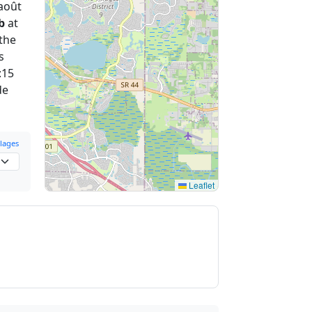
août
b
at
 the
s
:15
de
lages
Leaflet