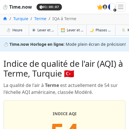
🇫🇷
⏱️
Time.now
01:08:07
Accueil
Turquie
Terme
IQA à Terme
à Terme
à Terme
à Te
à 
⏱️
Heure
☀️
Lever et coucher du soleil
🌅
Lever et coucher du soleil demain
🌙
Phases de la Lune
🌦️
⏱️
Time.now Horloge en ligne:
Mode plein écran de précision!
Indice de qualité de l'air (AQI) à
Terme, Turquie 🇹🇷
La qualité de l'air à
Terme
est actuellement de 54 sur
l'échelle AQI américaine, classée Modéré.
INDICE AQI