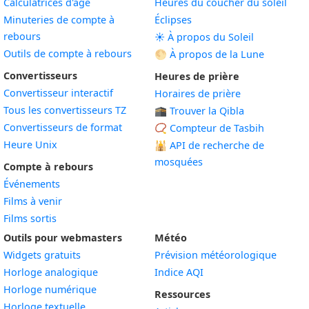
Calculatrices d'âge
Heures du coucher du soleil
Minuteries de compte à
Éclipses
rebours
☀️ À propos du Soleil
Outils de compte à rebours
🌕 À propos de la Lune
Convertisseurs
Heures de prière
Convertisseur interactif
Horaires de prière
Tous les convertisseurs TZ
🕋 Trouver la Qibla
Convertisseurs de format
📿 Compteur de Tasbih
Heure Unix
🕌
API de recherche de
mosquées
Compte à rebours
Événements
Films à venir
Films sortis
Outils pour webmasters
Météo
Widgets gratuits
Prévision météorologique
Widget
Horloge analogique
Indice AQI
Widget
Horloge numérique
Ressources
Widget
Horloge textuelle