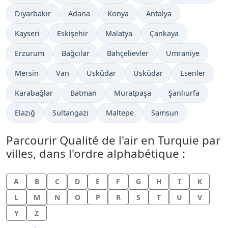
Diyarbakır
Adana
Konya
Antalya
Kayseri
Eskişehir
Malatya
Çankaya
Erzurum
Bağcılar
Bahçelievler
Umraniye
Mersin
Van
Üsküdar
Üsküdar
Esenler
Karabağlar
Batman
Muratpaşa
Şanlıurfa
Elazığ
Sultangazi
Maltepe
Samsun
Parcourir Qualité de l'air en Turquie par
villes, dans l'ordre alphabétique :
A
B
C
D
E
F
G
H
I
K
L
M
N
O
P
R
S
T
U
V
Y
Z