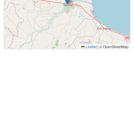
Leaflet
|
© OpenStreetMap