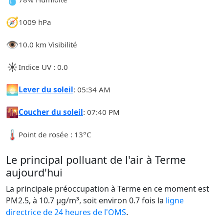
🧭
1009 hPa
👁️
10.0 km Visibilité
☀️
Indice UV : 0.0
🌅
Lever du soleil
: 05:34 AM
🌇
Coucher du soleil
: 07:40 PM
🌡️
Point de rosée : 13°C
Le principal polluant de l'air à Terme
aujourd'hui
La principale préoccupation à Terme en ce moment est
PM2.5, à 10.7 µg/m³, soit environ 0.7 fois la
ligne
directrice de 24 heures de l'OMS
.