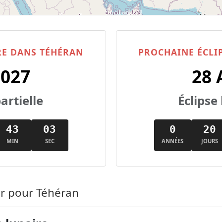
RE DANS TÉHÉRAN
PROCHAINE ÉCLI
2027
28 
artielle
Éclipse 
43
02
0
20
MIN
SEC
ANNÉES
JOURS
ir pour Téhéran