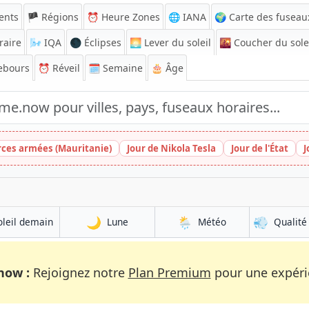
ents
🏴 Régions
⏰
Heure Zones
🌐 IANA
🌍 Carte des fuseau
raire
🌬️
IQA
🌑 Éclipses
🌅
Lever du soleil
🌇
Coucher du sole
ebours
⏰
Réveil
🗓️ Semaine
🎂 Âge
rces armées (Mauritanie)
Jour de Nikola Tesla
Jour de l'État
J
🌙
🌦️
💨
oleil demain
Lune
Météo
Qualité 
now :
Rejoignez notre
Plan Premium
pour une expérie