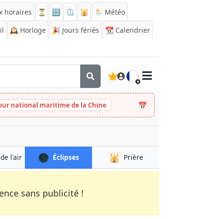
x horaires
⏳
🔡
⏲️
🕌
🌦️ Météo
il
🕰️
Horloge
🎉
Jours fériés
📆
Calendrier
🇫🇷
📅
our national maritime de la Chine
🌑
🕌
de l'air
Éclipses
Prière
nce sans publicité !