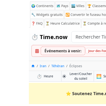
🌍 Continents
🗺️ Pays
🏙️ Villes
🏆 Classem
🔧 Widgets gratuits
🔁
Convertir le fuseau ho
❓
FAQ
⏳ Heure Calculatrice
⏳
Compte à r
⏱️
Time.now
Événements à venir:
Jour des Fo
Accueil
Iran
Téhéran
Éclipses
Lever/Coucher
⏱️
☀️
🌅
Heure
S
du soleil
⭐
Soutenez Time.