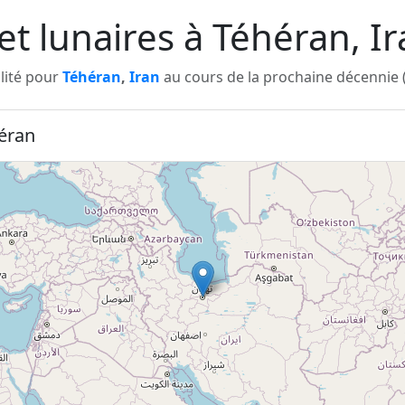
 et lunaires à Téhéran, I
ilité pour
Téhéran
,
Iran
au cours de la prochaine décennie (
héran