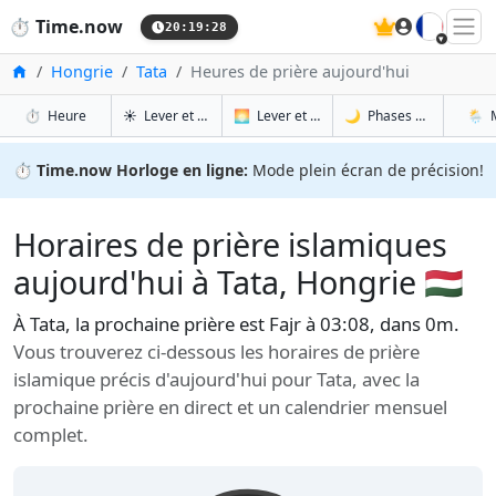
🇫🇷
⏱️
Time.now
20:19:29
Accueil
Hongrie
Tata
Heures de prière aujourd'hui
à Tata
à Tata
à Tat
à T
⏱️
Heure
☀️
Lever et coucher du soleil
🌅
Lever et coucher du soleil demain
🌙
Phases de la Lune
🌦️
⏱️
Time.now Horloge en ligne:
Mode plein écran de précision!
Horaires de prière islamiques
aujourd'hui à Tata, Hongrie 🇭🇺
À Tata, la prochaine prière est Fajr à 03:08, dans 0m.
Vous trouverez ci-dessous les horaires de prière
islamique précis d'aujourd'hui pour Tata, avec la
prochaine prière en direct et un calendrier mensuel
complet.