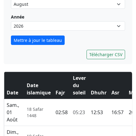
Année
Mettre à jour le tableau
Télécharger CSV
Lever
Date
du
Date
islamique
Fajr
soleil
Dhuhr
Asr
Ma
Sam.,
18 Safar
01
02:58
05:23
12:53
16:57
20:
1448
Août
Dim.,