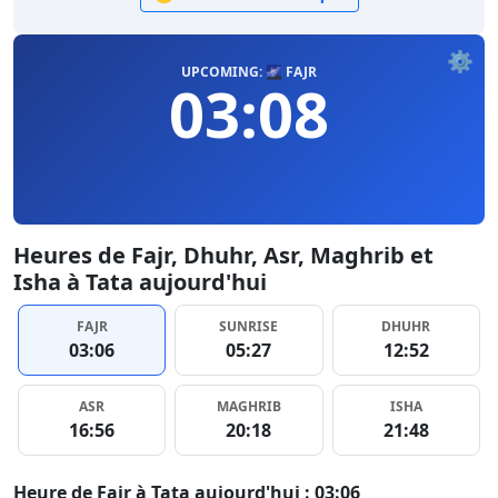
⚙️
UPCOMING: 🌌 FAJR
03:08
Heures de Fajr, Dhuhr, Asr, Maghrib et
Isha à Tata aujourd'hui
FAJR
SUNRISE
DHUHR
03:06
05:27
12:52
ASR
MAGHRIB
ISHA
16:56
20:18
21:48
Heure de Fajr à Tata aujourd'hui : 03:06