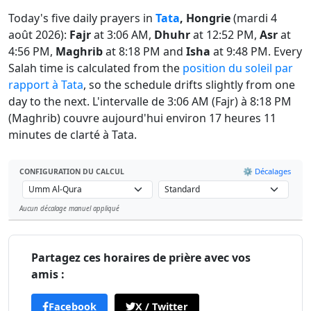
Today's five daily prayers in
Tata
, Hongrie
(mardi 4
août 2026):
Fajr
at 3:06 AM,
Dhuhr
at 12:52 PM,
Asr
at
4:56 PM,
Maghrib
at 8:18 PM and
Isha
at 9:48 PM. Every
Salah time is calculated from the
position du soleil par
rapport à Tata
, so the schedule drifts slightly from one
day to the next. L'intervalle de 3:06 AM (Fajr) à 8:18 PM
(Maghrib) couvre aujourd'hui environ 17 heures 11
minutes de clarté à Tata.
⚙️ Décalages
CONFIGURATION DU CALCUL
Aucun décalage manuel appliqué
Leaflet
Partagez ces horaires de prière avec vos
amis :
Facebook
X / Twitter