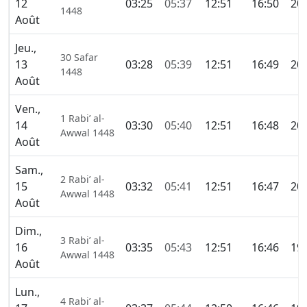
12
03:25
05:37
12:51
16:50
20:
1448
Août
Jeu.,
30 Safar
13
03:28
05:39
12:51
16:49
20:
1448
Août
Ven.,
1 Rabi’ al-
14
03:30
05:40
12:51
16:48
20:
Awwal 1448
Août
Sam.,
2 Rabi’ al-
15
03:32
05:41
12:51
16:47
20:
Awwal 1448
Août
Dim.,
3 Rabi’ al-
16
03:35
05:43
12:51
16:46
19:
Awwal 1448
Août
Lun.,
4 Rabi’ al-