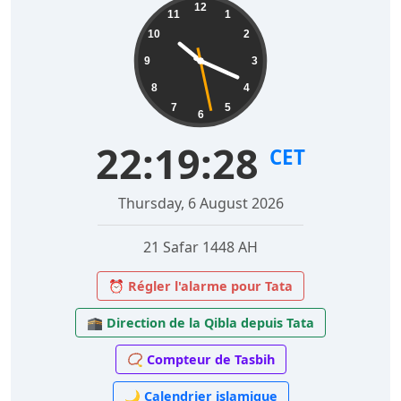
12
11
1
10
2
9
3
8
4
7
5
6
22:19:29
CET
Thursday, 6 August 2026
21 Safar 1448 AH
⏰ Régler l'alarme pour Tata
🕋 Direction de la Qibla depuis Tata
📿 Compteur de Tasbih
🌙 Calendrier islamique