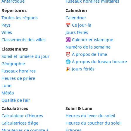
Antarctique
Fuseaux horaires militaires
Répertoires
Calendrier
Toutes les régions
Calendrier
Pays
📅
Ce jour-là
Villes
Jours fériés
Classements des villes
☪️
Calendrier islamique
Numéro de la semaine
Classements
⏰ À propos de Time
Soleil et lumière du jour
🌐 À propos du fuseau horaire
Géographie
🎉 Jours fériés
Fuseaux horaires
Heures de prière
Lune
Météo
Qualité de l'air
Calculatrices
Soleil & Lune
Calculateur d'Heures
Heures du lever du soleil
Calculatrices d'âge
Heures du coucher du soleil
Minuteries de compte à
Éclipses