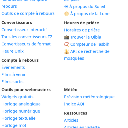
rebours
☀️ À propos du Soleil
Outils de compte à rebours
🌕 À propos de la Lune
Convertisseurs
Heures de prière
Convertisseur interactif
Horaires de prière
Tous les convertisseurs TZ
🕋 Trouver la Qibla
Convertisseurs de format
📿 Compteur de Tasbih
Heure Unix
🕌
API de recherche de
mosquées
Compte à rebours
Événements
Films à venir
Films sortis
Outils pour webmasters
Météo
Widgets gratuits
Prévision météorologique
Widget
Horloge analogique
Indice AQI
Widget
Horloge numérique
Ressources
Widget
Horloge textuelle
Articles
Widget
Horloge mot
Articles en vedette