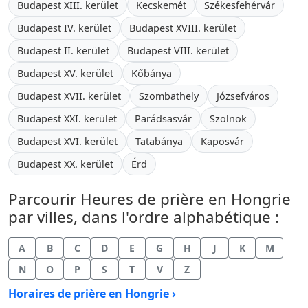
Budapest XIII. kerület
Kecskemét
Székesfehérvár
Budapest IV. kerület
Budapest XVIII. kerület
Budapest II. kerület
Budapest VIII. kerület
Budapest XV. kerület
Kőbánya
Budapest XVII. kerület
Szombathely
Józsefváros
Budapest XXI. kerület
Parádsasvár
Szolnok
Budapest XVI. kerület
Tatabánya
Kaposvár
Budapest XX. kerület
Érd
Parcourir Heures de prière en Hongrie
par villes, dans l'ordre alphabétique :
A
B
C
D
E
G
H
J
K
M
N
O
P
S
T
V
Z
Horaires de prière en Hongrie ›