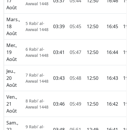
17
03:37
05:44
12:50
16:46
19:
Awwal 1448
Août
Mars.,
5 Rabi’ al-
18
03:39
05:45
12:50
16:45
19:
Awwal 1448
Août
Mer.,
6 Rabi’ al-
19
03:41
05:47
12:50
16:44
19:
Awwal 1448
Août
Jeu.,
7 Rabi’ al-
20
03:43
05:48
12:50
16:43
19:
Awwal 1448
Août
Ven.,
8 Rabi’ al-
21
03:46
05:49
12:50
16:42
19:
Awwal 1448
Août
Sam.,
9 Rabi’ al-
22
03:48
05:51
12:49
16:41
19: