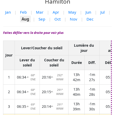
Hamilton
Jan
|
Feb
|
Mar
|
Apr
|
May
|
Jun
|
Jul
|
Aug
|
Sep
|
Oct
|
Nov
|
Dec
Faites défiler vers la droite pour voir plus
Lumière du
Cr
Lever/Coucher du soleil
jour
ast
Jour
Lever du
Coucher du
Durée
Diff.
Débu
soleil
soleil
13h
-1m
68°
292°
1
06:34
20:16
05:00
↑
↑
ENE
WNW
42m
27s
13h
-1m
68°
291°
2
06:34
20:15
05:01
↑
↑
ENE
WNW
40m
28s
13h
-1m
69°
291°
3
06:35
20:14
05:02
↑
↑
ENE
WNW
39m
30s