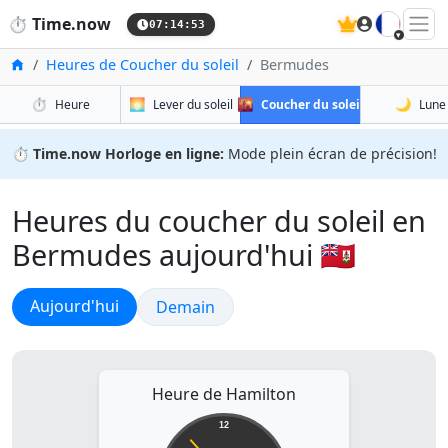
🇫🇷
⏱️
Time.now
07:14:54
Accueil
Heures de Coucher du soleil
Bermudes
⏱️
🌅
🌇
🌙
Heure
Lever du soleil
Coucher du soleil
Lune
⏱️
Time.now Horloge en ligne:
Mode plein écran de précision!
Heures du coucher du soleil en
Bermudes aujourd'hui 🇧🇲
Coucher du soleil
Aujourd'hui
Coucher du soleil
Demain
Heure de Hamilton
12