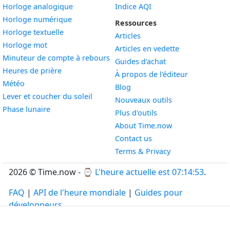
Widget
Horloge analogique
Indice AQI
Widget
Horloge numérique
Ressources
Widget
Horloge textuelle
Articles
Widget
Horloge mot
Articles en vedette
Widget
Minuteur de compte à rebours
Guides d'achat
Widget
Heures de prière
À propos de l'éditeur
Widget
Météo
Blog
Widget
Lever et coucher du soleil
Nouveaux outils
Widget
Phase lunaire
Plus d'outils
About Time.now
Contact us
Terms & Privacy
2026 © Time.now - ⌚
L'heure actuelle est 07:14:54
.
FAQ
|
API de l'heure mondiale
|
Guides pour
développeurs