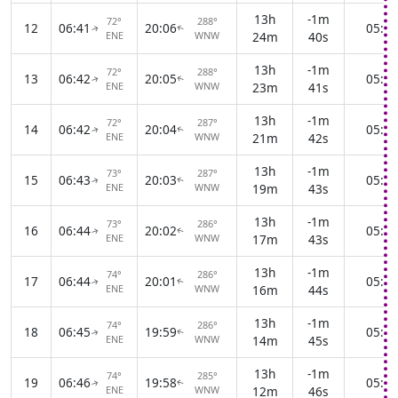
13h
-1m
72°
288°
12
06:41
20:06
05:11
↑
↑
ENE
WNW
24m
40s
13h
-1m
72°
288°
13
06:42
20:05
05:12
↑
↑
ENE
WNW
23m
41s
13h
-1m
72°
287°
14
06:42
20:04
05:13
↑
↑
ENE
WNW
21m
42s
13h
-1m
73°
287°
15
06:43
20:03
05:14
↑
↑
ENE
WNW
19m
43s
13h
-1m
73°
286°
16
06:44
20:02
05:15
↑
↑
ENE
WNW
17m
43s
13h
-1m
74°
286°
17
06:44
20:01
05:16
↑
↑
ENE
WNW
16m
44s
13h
-1m
74°
286°
18
06:45
19:59
05:17
↑
↑
ENE
WNW
14m
45s
13h
-1m
74°
285°
19
06:46
19:58
05:18
↑
↑
ENE
WNW
12m
46s