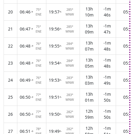
13h
-1m
75°
285°
20
06:46
19:57
05:18
↑
↑
ENE
WNW
10m
46s
13h
-1m
75°
285°
21
06:47
19:56
05:19
↑
↑
ENE
WNW
09m
47s
13h
-1m
76°
284°
22
06:48
19:55
05:20
↑
↑
ENE
WNW
07m
48s
13h
-1m
76°
284°
23
06:48
19:54
05:21
↑
↑
ENE
WNW
05m
48s
13h
-1m
76°
283°
24
06:49
19:53
05:22
↑
↑
ENE
WNW
03m
49s
13h
-1m
77°
283°
25
06:50
19:51
05:23
↑
↑
ENE
WNW
01m
50s
12h
-1m
77°
282°
26
06:50
19:50
05:24
↑
↑
ENE
WNW
59m
50s
12h
-1m
78°
282°
27
06:51
19:49
05:25
↑
↑
ENE
WNW