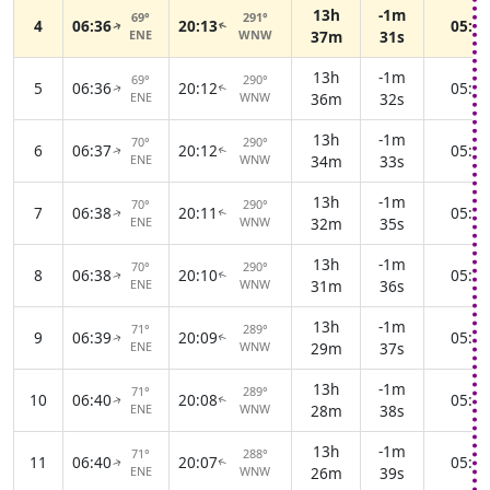
13h
-1m
69°
291°
4
06:36
20:13
05:03
↑
↑
ENE
WNW
37m
31s
13h
-1m
69°
290°
5
06:36
20:12
05:04
↑
↑
ENE
WNW
36m
32s
13h
-1m
70°
290°
6
06:37
20:12
05:05
↑
↑
ENE
WNW
34m
33s
13h
-1m
70°
290°
7
06:38
20:11
05:06
↑
↑
ENE
WNW
32m
35s
13h
-1m
70°
290°
8
06:38
20:10
05:07
↑
↑
ENE
WNW
31m
36s
13h
-1m
71°
289°
9
06:39
20:09
05:08
↑
↑
ENE
WNW
29m
37s
13h
-1m
71°
289°
10
06:40
20:08
05:09
↑
↑
ENE
WNW
28m
38s
13h
-1m
71°
288°
11
06:40
20:07
05:10
↑
↑
ENE
WNW
26m
39s