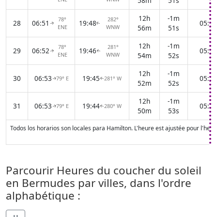
58m
51s
12h
-1m
78°
282°
28
06:51
19:48
05:26
↑
↑
ENE
WNW
56m
51s
12h
-1m
78°
281°
29
06:52
19:46
05:26
↑
↑
ENE
WNW
54m
52s
12h
-1m
30
06:53
19:45
05:27
79° E
281° W
↑
↑
52m
52s
12h
-1m
31
06:53
19:44
05:28
79° E
280° W
↑
↑
50m
53s
Todos los horarios son locales para Hamilton. L'heure est ajustée pour l'heu
Parcourir Heures du coucher du soleil
en Bermudes par villes, dans l'ordre
alphabétique :