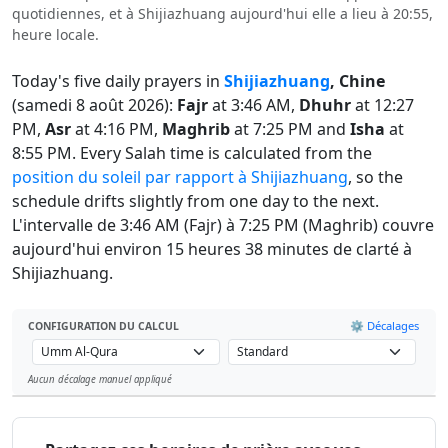
quotidiennes, et à Shijiazhuang aujourd'hui elle a lieu à 20:55,
heure locale.
Today's five daily prayers in
Shijiazhuang
, Chine
(samedi 8 août 2026):
Fajr
at 3:46 AM,
Dhuhr
at 12:27
PM,
Asr
at 4:16 PM,
Maghrib
at 7:25 PM and
Isha
at
8:55 PM. Every Salah time is calculated from the
position du soleil par rapport à Shijiazhuang
, so the
schedule drifts slightly from one day to the next.
L'intervalle de 3:46 AM (Fajr) à 7:25 PM (Maghrib) couvre
aujourd'hui environ 15 heures 38 minutes de clarté à
Shijiazhuang.
⚙️ Décalages
CONFIGURATION DU CALCUL
Aucun décalage manuel appliqué
Leaflet