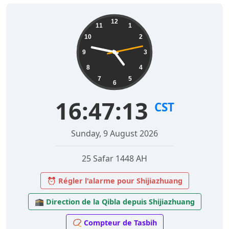
12
11
1
10
2
9
3
8
4
7
5
6
16:47:14
CST
Sunday, 9 August 2026
25 Safar 1448 AH
⏰ Régler l'alarme pour Shijiazhuang
🕋 Direction de la Qibla depuis Shijiazhuang
📿 Compteur de Tasbih