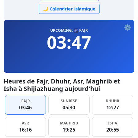
🌙 Calendrier islamique
⚙️
UPCOMING: 🌌 FAJR
03:47
Heures de Fajr, Dhuhr, Asr, Maghrib et
Isha à Shijiazhuang aujourd'hui
FAJR
SUNRISE
DHUHR
03:46
05:30
12:27
ASR
MAGHRIB
ISHA
16:16
19:25
20:55