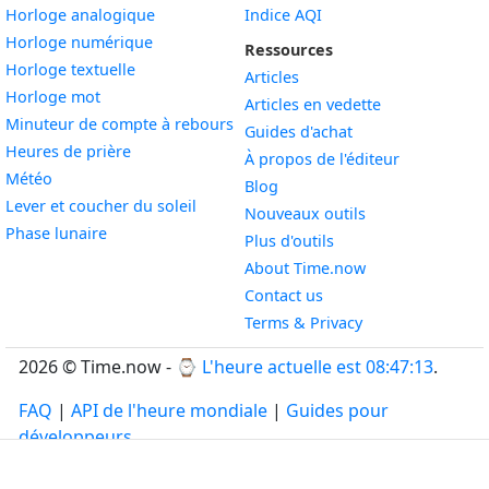
Widget
Horloge analogique
Indice AQI
Widget
Horloge numérique
Ressources
Widget
Horloge textuelle
Articles
Widget
Horloge mot
Articles en vedette
Widget
Minuteur de compte à rebours
Guides d'achat
Widget
Heures de prière
À propos de l'éditeur
Widget
Météo
Blog
Widget
Lever et coucher du soleil
Nouveaux outils
Widget
Phase lunaire
Plus d'outils
About Time.now
Contact us
Terms & Privacy
2026 © Time.now - ⌚
L'heure actuelle est 08:47:14
.
FAQ
|
API de l'heure mondiale
|
Guides pour
développeurs