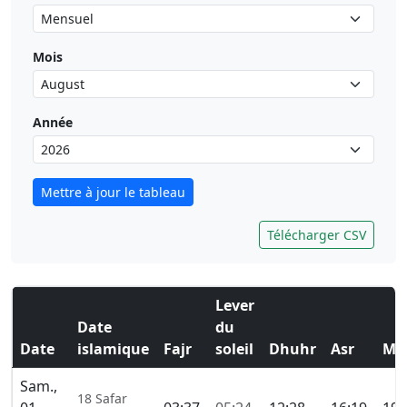
Mois
Année
Mettre à jour le tableau
Télécharger CSV
Lever
Date
du
Date
islamique
Fajr
soleil
Dhuhr
Asr
Ma
Sam.,
18 Safar