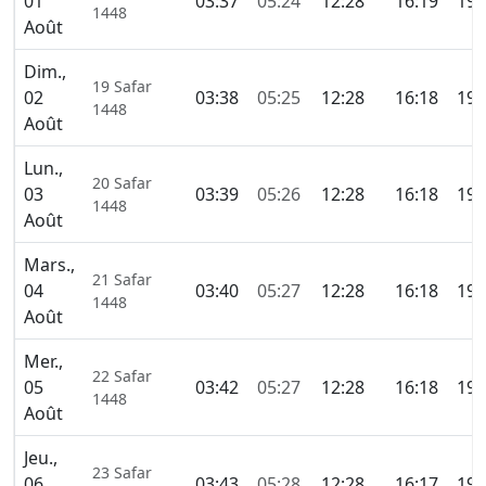
01
03:37
05:24
12:28
16:19
19:
1448
Août
Dim.,
19 Safar
02
03:38
05:25
12:28
16:18
19:
1448
Août
Lun.,
20 Safar
03
03:39
05:26
12:28
16:18
19:
1448
Août
Mars.,
21 Safar
04
03:40
05:27
12:28
16:18
19:
1448
Août
Mer.,
22 Safar
05
03:42
05:27
12:28
16:18
19:
1448
Août
Jeu.,
23 Safar
06
03:43
05:28
12:28
16:17
19: