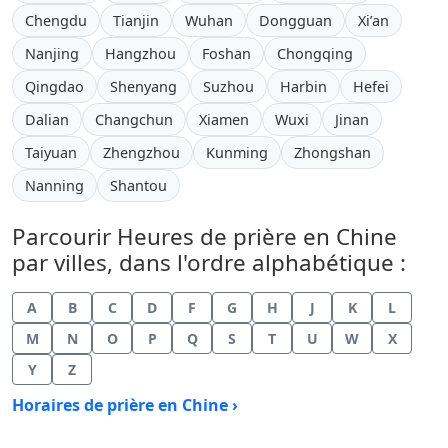
Chengdu
Tianjin
Wuhan
Dongguan
Xi’an
Nanjing
Hangzhou
Foshan
Chongqing
Qingdao
Shenyang
Suzhou
Harbin
Hefei
Dalian
Changchun
Xiamen
Wuxi
Jinan
Taiyuan
Zhengzhou
Kunming
Zhongshan
Nanning
Shantou
Parcourir Heures de prière en Chine
par villes, dans l'ordre alphabétique :
A
B
C
D
F
G
H
J
K
L
M
N
O
P
Q
S
T
U
W
X
Y
Z
Horaires de prière en Chine ›