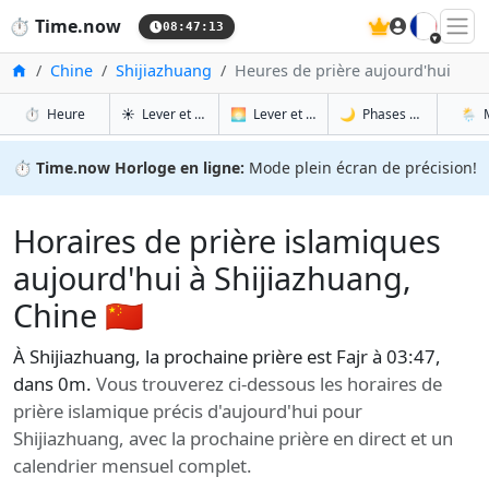
🇫🇷
⏱️
Time.now
08:47:14
Accueil
Chine
Shijiazhuang
Heures de prière aujourd'hui
à Shijiazhuang
à Shijiazhuang
à Shi
à 
⏱️
Heure
☀️
Lever et coucher du soleil
🌅
Lever et coucher du soleil demain
🌙
Phases de la Lune
🌦️
⏱️
Time.now Horloge en ligne:
Mode plein écran de précision!
Horaires de prière islamiques
aujourd'hui à Shijiazhuang,
Chine 🇨🇳
À Shijiazhuang, la prochaine prière est Fajr à 03:47,
dans 0m.
Vous trouverez ci-dessous les horaires de
prière islamique précis d'aujourd'hui pour
Shijiazhuang, avec la prochaine prière en direct et un
calendrier mensuel complet.