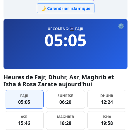
🌙 Calendrier islamique
⚙️
UPCOMING: 🌌 FAJR
05:05
Heures de Fajr, Dhuhr, Asr, Maghrib et
Isha à Rosa Zarate aujourd'hui
FAJR
SUNRISE
DHUHR
05:05
06:20
12:24
ASR
MAGHRIB
ISHA
15:46
18:28
19:58