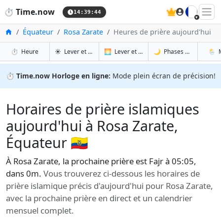
🇫🇷
⏱️
Time.now
14:39:45
Accueil
Équateur
Rosa Zarate
Heures de prière aujourd'hui
à Rosa Zarate
à Rosa Zarate
à Ros
à 
⏱️
Heure
☀️
Lever et coucher du soleil
🌅
Lever et coucher du soleil demain
🌙
Phases de la Lune
🌦️
⏱️
Time.now Horloge en ligne:
Mode plein écran de précision!
Horaires de prière islamiques
aujourd'hui à Rosa Zarate,
Équateur 🇪🇨
À Rosa Zarate, la prochaine prière est Fajr à 05:05,
dans 0m.
Vous trouverez ci-dessous les horaires de
prière islamique précis d'aujourd'hui pour Rosa Zarate,
avec la prochaine prière en direct et un calendrier
mensuel complet.