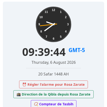
12
11
1
10
2
9
3
8
4
7
5
6
09:39:45
GMT-5
Thursday, 6 August 2026
20 Safar 1448 AH
⏰ Régler l'alarme pour Rosa Zarate
🕋 Direction de la Qibla depuis Rosa Zarate
📿 Compteur de Tasbih