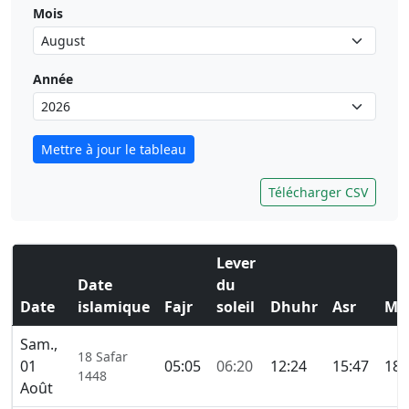
Mois
Année
Mettre à jour le tableau
Télécharger CSV
Lever
Date
du
Date
islamique
Fajr
soleil
Dhuhr
Asr
Ma
Sam.,
18 Safar
01
05:05
06:20
12:24
15:47
18:
1448
Août