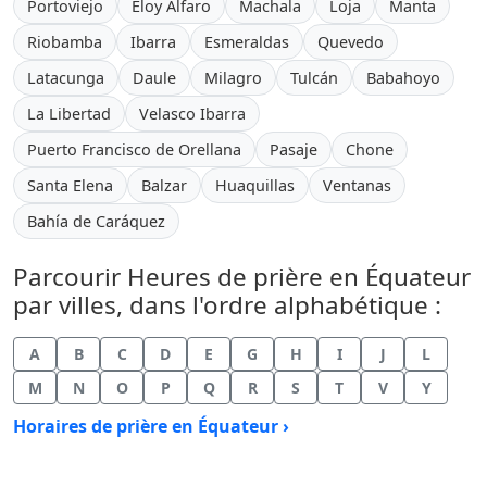
Portoviejo
Eloy Alfaro
Machala
Loja
Manta
Riobamba
Ibarra
Esmeraldas
Quevedo
Latacunga
Daule
Milagro
Tulcán
Babahoyo
La Libertad
Velasco Ibarra
Puerto Francisco de Orellana
Pasaje
Chone
Santa Elena
Balzar
Huaquillas
Ventanas
Bahía de Caráquez
Parcourir Heures de prière en Équateur
par villes, dans l'ordre alphabétique :
A
B
C
D
E
G
H
I
J
L
M
N
O
P
Q
R
S
T
V
Y
Horaires de prière en Équateur ›