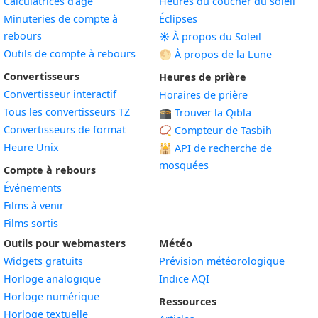
Calculatrices d'âge
Heures du coucher du soleil
Minuteries de compte à
Éclipses
rebours
☀️ À propos du Soleil
Outils de compte à rebours
🌕 À propos de la Lune
Convertisseurs
Heures de prière
Convertisseur interactif
Horaires de prière
Tous les convertisseurs TZ
🕋 Trouver la Qibla
Convertisseurs de format
📿 Compteur de Tasbih
Heure Unix
🕌
API de recherche de
mosquées
Compte à rebours
Événements
Films à venir
Films sortis
Outils pour webmasters
Météo
Widgets gratuits
Prévision météorologique
Widget
Horloge analogique
Indice AQI
Widget
Horloge numérique
Ressources
Widget
Horloge textuelle