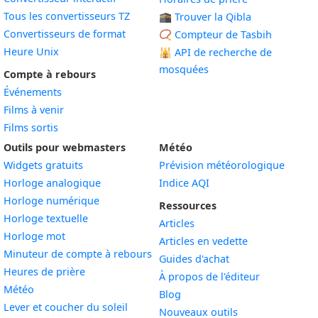
Tous les convertisseurs TZ
🕋 Trouver la Qibla
Convertisseurs de format
📿 Compteur de Tasbih
Heure Unix
🕌
API de recherche de
mosquées
Compte à rebours
Événements
Films à venir
Films sortis
Outils pour webmasters
Météo
Widgets gratuits
Prévision météorologique
Widget
Horloge analogique
Indice AQI
Widget
Horloge numérique
Ressources
Widget
Horloge textuelle
Articles
Widget
Horloge mot
Articles en vedette
Widget
Minuteur de compte à rebours
Guides d'achat
Widget
Heures de prière
À propos de l'éditeur
Widget
Météo
Blog
Widget
Lever et coucher du soleil
Nouveaux outils