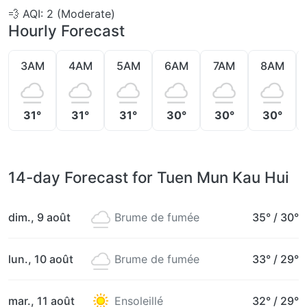
💨
AQI: 2 (Moderate)
Hourly Forecast
3AM
4AM
5AM
6AM
7AM
8AM
31°
31°
31°
30°
30°
30°
14-day Forecast for Tuen Mun Kau Hui
dim., 9 août
Brume de fumée
35°
/
30°
lun., 10 août
Brume de fumée
33°
/
29°
mar., 11 août
Ensoleillé
32°
/
29°