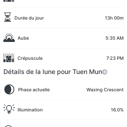
⏳
Durée du jour
13h 00m
🌄
Aube
5:35 AM
🌆
Crépuscule
7:23 PM
Détails de la lune pour Tuen Mun
🌒
Phase actuelle
Waxing Crescent
💡
Illumination
16.0%