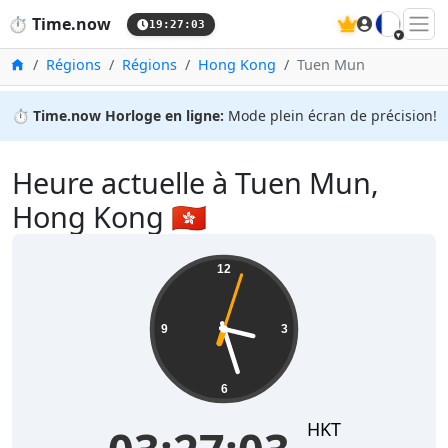
🇫🇷
⏱️
Time.now
19:27:03
Accueil
Régions
Régions
Hong Kong
Tuen Mun
⏱️
Time.now Horloge en ligne:
Mode plein écran de précision!
Heure actuelle à Tuen Mun,
Hong Kong 🇭🇰
12
9
3
6
HKT