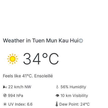
Weather in Tuen Mun Kau Hui
34°C
Feels like 41°C. Ensoleillé
🌬️
22 km/h NW
💧
56% Humidity
🧭
994 hPa
👁️
10 km Visibility
☀️
UV Index: 6.6
🌡️
Dew Point: 24°C