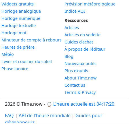
Widgets gratuits
Prévision météorologique
Widget
Horloge analogique
Indice AQI
Widget
Horloge numérique
Ressources
Widget
Horloge textuelle
Articles
Widget
Horloge mot
Articles en vedette
Widget
Minuteur de compte à rebours
Guides d'achat
Widget
Heures de prière
À propos de l'éditeur
Widget
Météo
Blog
Widget
Lever et coucher du soleil
Nouveaux outils
Widget
Phase lunaire
Plus d'outils
About Time.now
Contact us
Terms & Privacy
2026 © Time.now - ⌚
L'heure actuelle est 04:17:20
.
FAQ
|
API de l'heure mondiale
|
Guides pour
développeurs