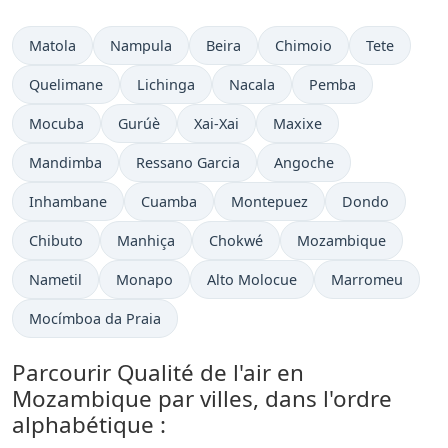
Matola
Nampula
Beira
Chimoio
Tete
Quelimane
Lichinga
Nacala
Pemba
Mocuba
Gurúè
Xai-Xai
Maxixe
Mandimba
Ressano Garcia
Angoche
Inhambane
Cuamba
Montepuez
Dondo
Chibuto
Manhiça
Chokwé
Mozambique
Nametil
Monapo
Alto Molocue
Marromeu
Mocímboa da Praia
Parcourir Qualité de l'air en
Mozambique par villes, dans l'ordre
alphabétique :