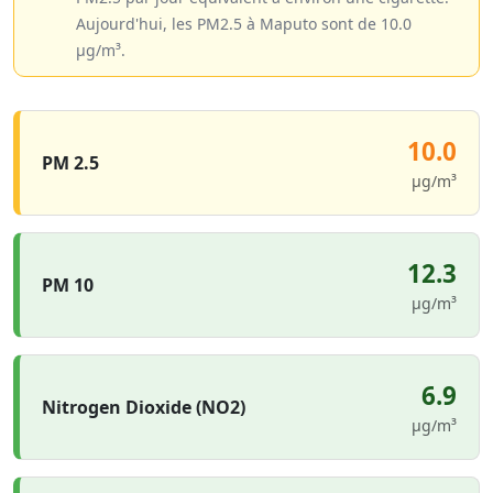
Aujourd'hui, les PM2.5 à Maputo sont de 10.0
µg/m³.
10.0
PM 2.5
µg/m³
12.3
PM 10
µg/m³
6.9
Nitrogen Dioxide (NO2)
µg/m³