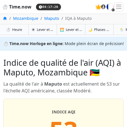
🇫🇷
⏱️
Time.now
04:17:20
Accueil
Mozambique
Maputo
IQA à Maputo
à Maputo
à Maputo
à Ma
à 
⏱️
Heure
☀️
Lever et coucher du soleil
🌅
Lever et coucher du soleil demain
🌙
Phases de la Lune
🌦️
⏱️
Time.now Horloge en ligne:
Mode plein écran de précision!
Indice de qualité de l'air (AQI) à
Maputo, Mozambique 🇲🇿
La qualité de l'air à
Maputo
est actuellement de 53 sur
l'échelle AQI américaine, classée Modéré.
INDICE AQI