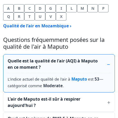
A
B
C
D
G
I
L
M
N
P
Q
R
T
U
V
X
Qualité de l'air en Mozambique ›
Questions fréquemment posées sur la
qualité de l'air à Maputo
Quelle est la qualité de l'air (AQI) à Maputo
en ce moment ?
L'indice actuel de qualité de l'air à
Maputo
est
53
—
catégorisé comme
Moderate
.
L'air de Maputo est-il sûr à respirer
aujourd'hui ?