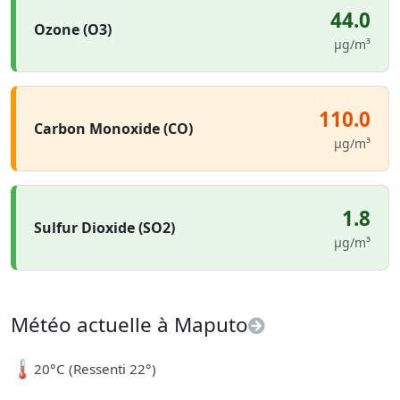
44.0
Ozone (O3)
µg/m³
110.0
Carbon Monoxide (CO)
µg/m³
1.8
Sulfur Dioxide (SO2)
µg/m³
Météo actuelle à Maputo
🌡️
20°C (Ressenti 22°)