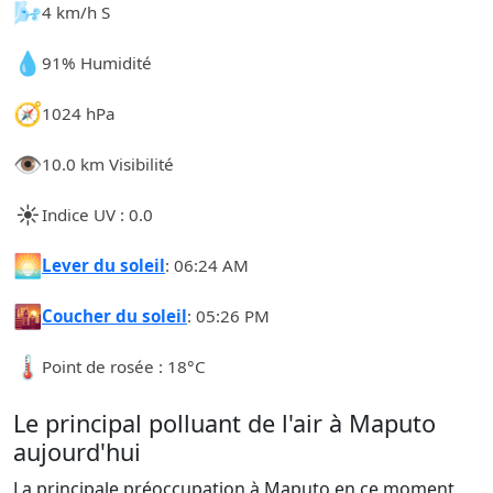
🌬️
4 km/h S
💧
91% Humidité
🧭
1024 hPa
👁️
10.0 km Visibilité
☀️
Indice UV : 0.0
🌅
Lever du soleil
: 06:24 AM
🌇
Coucher du soleil
: 05:26 PM
🌡️
Point de rosée : 18°C
Le principal polluant de l'air à Maputo
aujourd'hui
La principale préoccupation à Maputo en ce moment