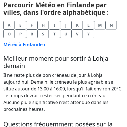
Parcourir Météo en Finlande par
villes, dans l'ordre alphabétique :
A
E
F
H
I
J
K
L
M
N
O
P
R
S
T
U
V
Y
Météo à Finlande ›
Meilleur moment pour sortir à Lohja
demain
Il ne reste plus de bon créneau de jour à Lohja
aujourd'hui. Demain, le créneau le plus agréable se
situe autour de 13:00 à 16:00, lorsqu'il fait environ 20°C.
Le temps devrait rester sec pendant ce créneau.
Aucune pluie significative n'est attendue dans les
prochaines heures.
Questions fréquemment posées sur la