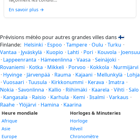
En savoir plus
→
Prévisions météo pour autres grandes villes dans
🇫🇮
Finlande:
Helsinki
·
Espoo
·
Tampere
·
Oulu
·
Turku
·
Vantaa
·
Jyväskylä
·
Kuopio
·
Lahti
·
Pori
·
Kouvola
·
Joensuu
·
Lappeenranta
·
Hämeenlinna
·
Vaasa
·
Seinäjoki
·
Rovaniemi
·
Kotka
·
Mikkeli
·
Porvoo
·
Kokkola
·
Nurmijärvi
·
Hyvinge
·
Järvenpää
·
Rauma
·
Kajaani
·
Mellunkylä
·
Lohja
·
Vuosaari
·
Tuusula
·
Kirkkonummi
·
Kerava
·
Imatra
·
Nokia
·
Savonlinna
·
Kallio
·
Riihimäki
·
Kaarela
·
Vihti
·
Salo
·
Kangasala
·
Raisio
·
Karhula
·
Kemi
·
Iisalmi
·
Varkaus
·
Raahe
·
Ylöjärvi
·
Hamina
·
Kaarina
Heure mondiale
Horloges & Minuteries
Afrique
Horloge
Asie
Réveil
Europe
Chronomètre