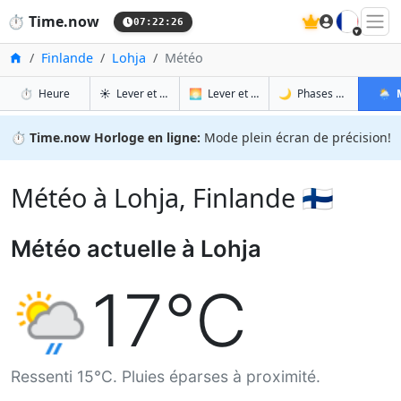
🇫🇷
⏱️
Time.now
07:22:27
Accueil
Finlande
Lohja
Météo
à Lohja
à Lohja
à Loh
à 
⏱️
Heure
☀️
Lever et coucher du soleil
🌅
Lever et coucher du soleil demain
🌙
Phases de la Lune
🌦️
⏱️
Time.now Horloge en ligne:
Mode plein écran de précision!
Météo à Lohja, Finlande 🇫🇮
Météo actuelle à Lohja
17°C
Ressenti 15°C. Pluies éparses à proximité.