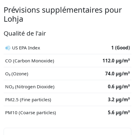
Prévisions supplémentaires pour
Lohja
Qualité de l'air
💨 US EPA Index
1 (Good)
CO (Carbon Monoxide)
112.0 μg/m³
O₃ (Ozone)
74.0 μg/m³
NO₂ (Nitrogen Dioxide)
0.6 μg/m³
PM2.5 (Fine particles)
3.2 μg/m³
PM10 (Coarse particles)
5.6 μg/m³