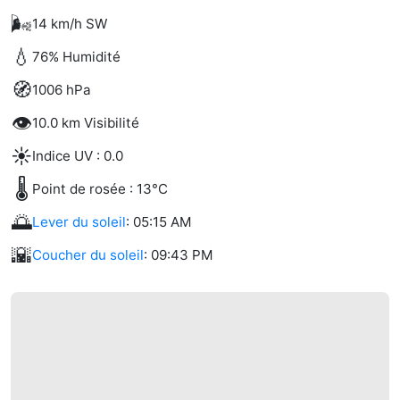
🌬️
14 km/h SW
💧
76% Humidité
🧭
1006 hPa
👁️
10.0 km Visibilité
☀️
Indice UV : 0.0
🌡️
Point de rosée : 13°C
🌅
Lever du soleil
: 05:15 AM
🌇
Coucher du soleil
: 09:43 PM