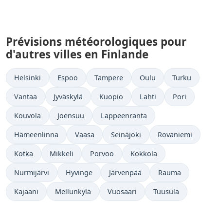
Prévisions météorologiques pour
d'autres villes en Finlande
Helsinki
Espoo
Tampere
Oulu
Turku
Vantaa
Jyväskylä
Kuopio
Lahti
Pori
Kouvola
Joensuu
Lappeenranta
Hämeenlinna
Vaasa
Seinäjoki
Rovaniemi
Kotka
Mikkeli
Porvoo
Kokkola
Nurmijärvi
Hyvinge
Järvenpää
Rauma
Kajaani
Mellunkylä
Vuosaari
Tuusula