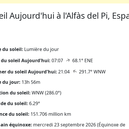
l Aujourd'hui à l'Alfàs del Pi, Esp
eil
 du soleil:
Lumière du jour
↑
 du soleil Aujourd'hui:
07:07
68.1° ENE
↑
er du soleil Aujourd'hui:
21:04
291.7° WNW
 du jour:
13h 56m
tion du soleil:
WNW (286.0°)
ude du soleil:
6.29°
nce du soleil:
151.706 million km
ain équinoxe:
mercredi 23 septembre 2026 (Équinoxe de