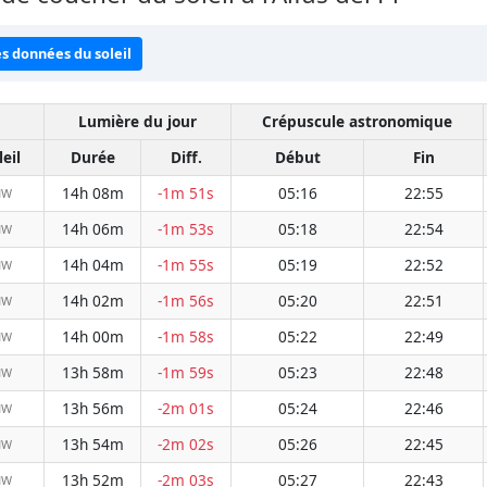
es données du soleil
Lumière du jour
Crépuscule astronomique
eil
Durée
Diff.
Début
Fin
14h 08m
-1m 51s
05:16
22:55
NW
14h 06m
-1m 53s
05:18
22:54
NW
14h 04m
-1m 55s
05:19
22:52
NW
14h 02m
-1m 56s
05:20
22:51
NW
14h 00m
-1m 58s
05:22
22:49
NW
13h 58m
-1m 59s
05:23
22:48
NW
13h 56m
-2m 01s
05:24
22:46
NW
13h 54m
-2m 02s
05:26
22:45
NW
13h 52m
-2m 03s
05:27
22:43
NW