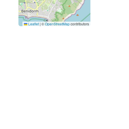
Leaflet
|
©
OpenStreetMap
contributors