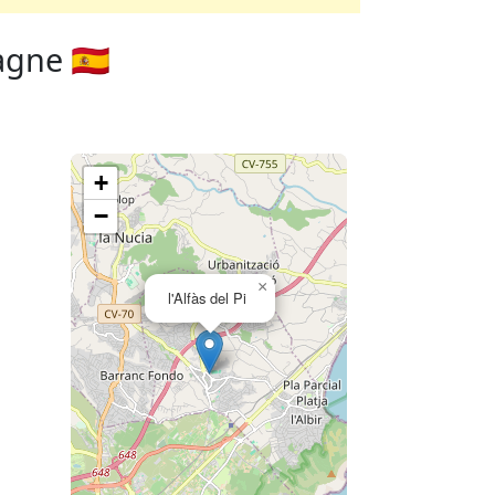
agne 🇪🇸
+
−
×
l'Alfàs del Pi