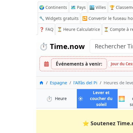
🌍 Continents
🗺️ Pays
🏙️ Villes
🏆 Classem
🔧 Widgets gratuits
🔁
Convertir le fuseau ho
❓
FAQ
⏳ Heure Calculatrice
⏳
Compte à r
⏱️
Time.now
Événements à venir:
Jour du Ces
Accueil
Espagne
l'Alfàs del Pi
Heures de lever
Lever et
⏱️
☀️
🌅
à l'Alfàs del Pi
Heure
coucher du
à l'Alfàs del P
soleil
s
⭐
Soutenez Time.