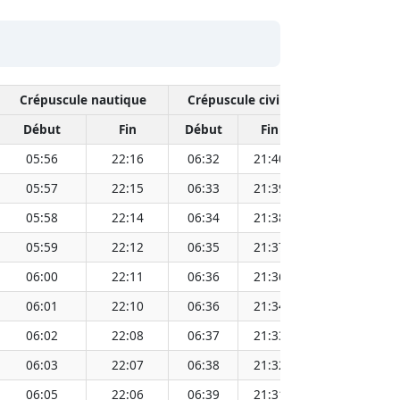
Crépuscule nautique
Crépuscule civil
Début
Fin
Début
Fin
Heure
D
05:56
22:16
06:32
21:40
14:06
05:57
22:15
06:33
21:39
14:06
05:58
22:14
06:34
21:38
14:06
05:59
22:12
06:35
21:37
14:06
06:00
22:11
06:36
21:36
14:06
06:01
22:10
06:36
21:34
14:06
06:02
22:08
06:37
21:33
14:06
06:03
22:07
06:38
21:32
14:06
06:05
22:06
06:39
21:31
14:06