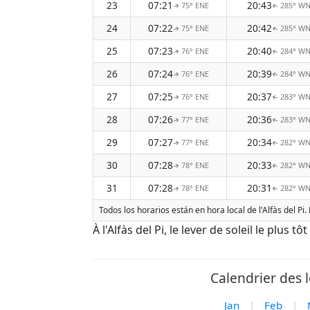
23
07:21
20:43
75° ENE
285° W
↑
↑
24
07:22
20:42
75° ENE
285° W
↑
↑
25
07:23
20:40
76° ENE
284° W
↑
↑
26
07:24
20:39
76° ENE
284° W
↑
↑
27
07:25
20:37
76° ENE
283° W
↑
↑
28
07:26
20:36
77° ENE
283° W
↑
↑
29
07:27
20:34
77° ENE
282° W
↑
↑
30
07:28
20:33
78° ENE
282° W
↑
↑
31
07:28
20:31
78° ENE
282° W
↑
↑
Todos los horarios están en hora local de l'Alfàs del P
À l'Alfàs del Pi, le lever de soleil le plus 
Calendrier des l
Jan
|
Feb
|