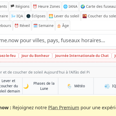
ents
🏴 Régions
⏰
Heure Zones
🌐 IANA
🌍 Carte des fuseau
raire
🌬️
IQA
🌑 Éclipses
🌅
Lever du soleil
🌇
Coucher du sole
ebours
⏰
Réveil
🗓️ Semaine
🎂 Âge
sez-le-feu
Jour du Bonheur
Journée Internationale du Chat
 et de coucher de soleil Aujourd'hui à l'Alfàs del Pi
Lever et
Phases de la
🌙
🌦️
💨
à l'Alfàs del Pi
coucher du
Météo
I
à l'Alfàs del Pi
Lune
i
à l'Alfàs del Pi
oleil demain
now :
Rejoignez notre
Plan Premium
pour une expérie