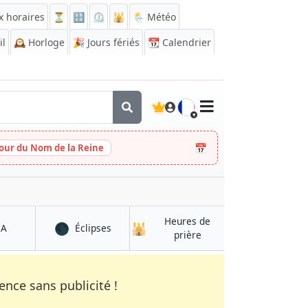
x horaires
⏳
🔡
⏲️
🕌
🌦️ Météo
il
🕰️
Horloge
🎉
Jours fériés
📆
Calendrier
🇫🇷
📅
Jour du Nom de la Reine
Heures de
🌑
🕌
à l'Alfàs del Pi
à l'Alfàs del Pi
QA
Éclipses
à l'Alfàs del Pi
prière
nce sans publicité !