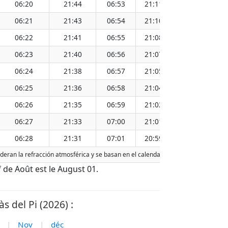
06:20
21:44
06:53
21:11
14:03
06:21
21:43
06:54
21:10
14:02
06:22
21:41
06:55
21:08
14:02
06:23
21:40
06:56
21:07
14:02
06:24
21:38
06:57
21:05
14:02
06:25
21:36
06:58
21:04
14:01
06:26
21:35
06:59
21:02
14:01
06:27
21:33
07:00
21:01
14:01
06:28
21:31
07:01
20:59
14:00
nsideran la refracción atmosférica y se basan en el calendario gregoriano. La fech
if de Août est le August 01.
s del Pi (2026) :
|
Nov
|
déc