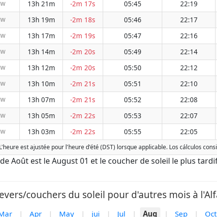
13h 21m
-2m 17s
05:45
22:19
NW
13h 19m
-2m 18s
05:46
22:17
NW
13h 17m
-2m 19s
05:47
22:16
NW
13h 14m
-2m 20s
05:49
22:14
NW
13h 12m
-2m 20s
05:50
22:12
NW
13h 10m
-2m 21s
05:51
22:10
NW
13h 07m
-2m 21s
05:52
22:08
NW
13h 05m
-2m 22s
05:53
22:07
NW
13h 03m
-2m 22s
05:55
22:05
NW
i. L'heure est ajustée pour l'heure d'été (DST) lorsque applicable. Los cálculos co
tôt de Août est le August 01 et le coucher de soleil le plus tard
evers/couchers du soleil pour d'autres mois à l'Alfà
Mar
|
Apr
|
May
|
jui
|
Jul
|
Aug
|
Sep
|
Oct