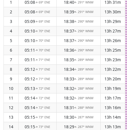
1
05:08
18:40
13h 31m
69° ENE
291° WNW
↑
↑
2
05:08
18:39
13h 30m
69° ENE
291° WNW
↑
↑
3
05:09
18:38
13h 29m
69° ENE
290° WNW
↑
↑
4
05:10
18:37
13h 27m
70° ENE
290° WNW
↑
↑
5
05:10
18:37
13h 26m
70° ENE
290° WNW
↑
↑
6
05:11
18:36
13h 25m
70° ENE
290° WNW
↑
↑
7
05:11
18:35
13h 23m
71° ENE
289° WNW
↑
↑
8
05:12
18:34
13h 22m
71° ENE
289° WNW
↑
↑
9
05:12
18:33
13h 20m
71° ENE
289° WNW
↑
↑
10
05:13
18:32
13h 19m
72° ENE
288° WNW
↑
↑
11
05:14
18:32
13h 17m
72° ENE
288° WNW
↑
↑
12
05:14
18:31
13h 16m
72° ENE
288° WNW
↑
↑
13
05:15
18:30
13h 14m
73° ENE
287° WNW
↑
↑
14
05:15
18:29
13h 13m
73° ENE
287° WNW
↑
↑