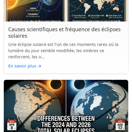
Causes scientifiques et fréquence des éclipses
solaires
Une éclipse solaire est l’un de ces moments rares où la
lumière du jour semble modifiée, les ombres se
renforcent, les o...
En savoir plus
→