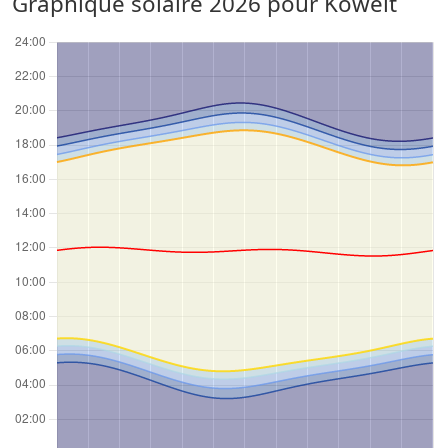
Graphique solaire 2026 pour Koweït