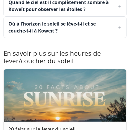
Quand le ciel est-il complètement sombre à
Koweït pour observer les étoiles ?
Où à l’horizon le soleil se lève-t-il et se
couche-t-il à Koweït ?
En savoir plus sur les heures de
lever/coucher du soleil
20 faits sur le lever du soleil