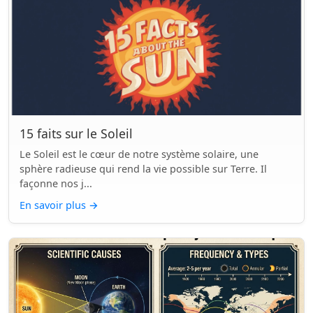
15 faits sur le Soleil
Le Soleil est le cœur de notre système solaire, une
sphère radieuse qui rend la vie possible sur Terre. Il
façonne nos j...
En savoir plus
→