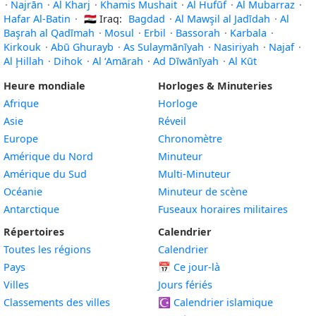
·
Najrān
·
Al Kharj
·
Khamis Mushait
·
Al Hufūf
·
Al Mubarraz
·
Hafar Al-Batin
·
🇮🇶
Iraq:
Bagdad
·
Al Mawşil al Jadīdah
·
Al
Başrah al Qadīmah
·
Mosul
·
Erbil
·
Bassorah
·
Karbala
·
Kirkouk
·
Abū Ghurayb
·
As Sulaymānīyah
·
Nasiriyah
·
Najaf
·
Al Ḩillah
·
Dihok
·
Al ‘Amārah
·
Ad Dīwānīyah
·
Al Kūt
Heure mondiale
Horloges & Minuteries
Afrique
Horloge
Asie
Réveil
Europe
Chronomètre
Amérique du Nord
Minuteur
Amérique du Sud
Multi-Minuteur
Océanie
Minuteur de scène
Antarctique
Fuseaux horaires militaires
Répertoires
Calendrier
Toutes les régions
Calendrier
Pays
📅
Ce jour-là
Villes
Jours fériés
Classements des villes
☪️
Calendrier islamique