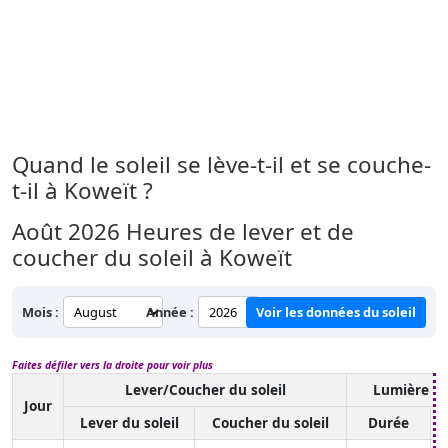
Quand le soleil se lève-t-il et se couche-
t-il à Koweït ?
Août 2026
Heures de lever et de
coucher du soleil à Koweït
Mois :
Année :
Voir les données du soleil
Faites défiler vers la droite pour voir plus
Lever/Coucher du soleil
Lumière du
Jour
Lever du soleil
Coucher du soleil
Durée