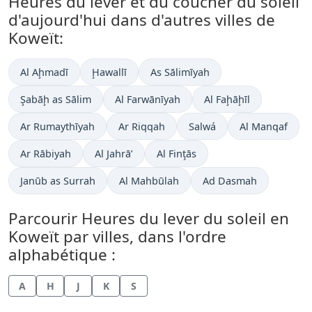
Heures du lever et du coucher du soleil
d'aujourd'hui dans d'autres villes de
Koweït:
Al Aḩmadī
Ḩawallī
As Sālimīyah
Şabāḩ as Sālim
Al Farwānīyah
Al Faḩāḩīl
Ar Rumaythīyah
Ar Riqqah
Salwá
Al Manqaf
Ar Rābiyah
Al Jahrā’
Al Finţās
Janūb as Surrah
Al Mahbūlah
Ad Dasmah
Parcourir Heures du lever du soleil en
Koweït par villes, dans l'ordre
alphabétique :
A
H
J
K
S