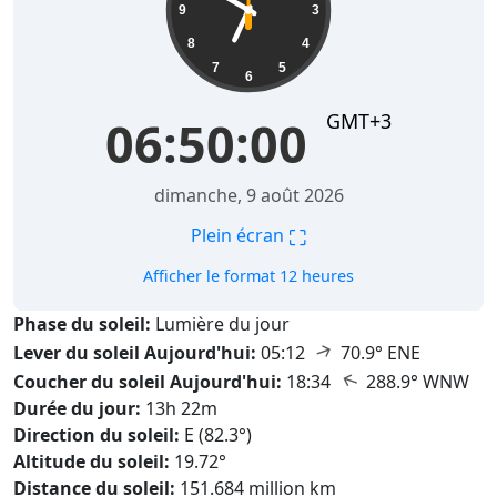
9
3
8
4
7
5
6
GMT+3
06:50:01
dimanche, 9 août 2026
⛶
Plein écran
Afficher le format 12 heures
Phase du soleil:
Lumière du jour
↑
Lever du soleil Aujourd'hui:
05:12
70.9° ENE
↑
Coucher du soleil Aujourd'hui:
18:34
288.9° WNW
Durée du jour:
13h 22m
Direction du soleil:
E (82.3°)
Altitude du soleil:
19.72°
Distance du soleil:
151.684 million km