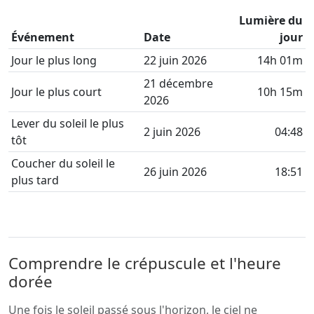
Lumière du
Événement
Date
jour
Jour le plus long
22 juin 2026
14h 01m
21 décembre
Jour le plus court
10h 15m
2026
Lever du soleil le plus
2 juin 2026
04:48
tôt
Coucher du soleil le
26 juin 2026
18:51
plus tard
Comprendre le crépuscule et l'heure
dorée
Une fois le soleil passé sous l'horizon, le ciel ne