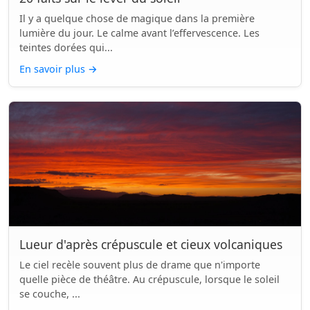
Il y a quelque chose de magique dans la première
lumière du jour. Le calme avant l’effervescence. Les
teintes dorées qui...
En savoir plus
→
Lueur d'après crépuscule et cieux volcaniques
Le ciel recèle souvent plus de drame que n'importe
quelle pièce de théâtre. Au crépuscule, lorsque le soleil
se couche, ...