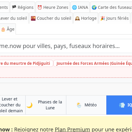
ents
🏴 Régions
⏰
Heure Zones
🌐 IANA
🌍 Carte des fuseau
ever du soleil
🌇
Coucher du soleil
🕰️
Horloge
🎉
Jours fériés
🎂 Âge
e du meurtre de Pidjiguiti
Journée des Forces Armées (Guinée Équ
Lever et
Phases de la
🌙
🌦️
💨
à Karhula
coucher du
Météo
I
à Karhula
Lune
à Karhula
oleil demain
now :
Rejoignez notre
Plan Premium
pour une expérie