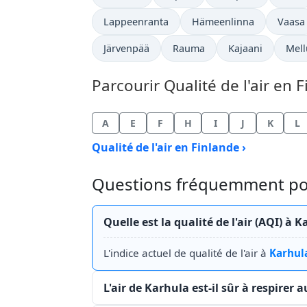
Lappeenranta
Hämeenlinna
Vaasa
Järvenpää
Rauma
Kajaani
Mell
Parcourir Qualité de l'air en F
A
E
F
H
I
J
K
L
Qualité de l'air en Finlande ›
Questions fréquemment posée
Quelle est la qualité de l'air (AQI) à
L'indice actuel de qualité de l'air à
Karhul
L'air de Karhula est-il sûr à respirer 