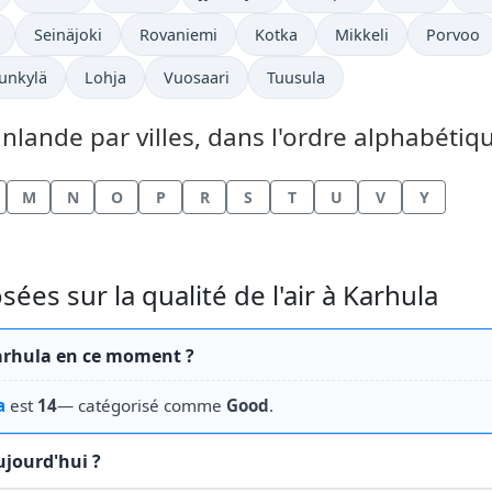
Seinäjoki
Rovaniemi
Kotka
Mikkeli
Porvoo
unkylä
Lohja
Vuosaari
Tuusula
inlande par villes, dans l'ordre alphabétiqu
M
N
O
P
R
S
T
U
V
Y
s sur la qualité de l'air à Karhula
 Karhula en ce moment ?
a
est
14
— catégorisé comme
Good
.
aujourd'hui ?