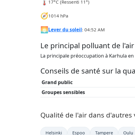
🌡️
17°C (Ressenti 11°)
🧭
1014 hPa
🌅
Lever du soleil
: 04:52 AM
Le principal polluant de l'ai
La principale préoccupation à Karhula en 
Conseils de santé sur la qual
Grand public
Groupes sensibles
Qualité de l'air dans d'autres 
Helsinki
Espoo
Tampere
Oulu