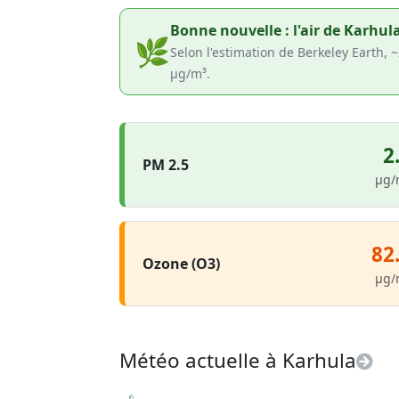
Bonne nouvelle : l'air de Karhul
🌿
Selon l'estimation de Berkeley Earth, 
µg/m³.
2
PM 2.5
µg/
82
Ozone (O3)
µg/
Météo actuelle à Karhula