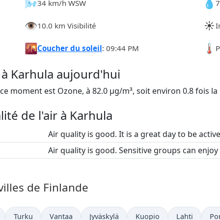
🌬️
💧
34 km/h WSW
7
👁️
☀️
10.0 km Visibilité
I
🌇
🌡️
Coucher du soleil
: 09:44 PM
P
r à Karhula aujourd'hui
ce moment est Ozone, à 82.0 µg/m³, soit environ 0.8 fois la
ité de l'air à Karhula
Air quality is good. It is a great day to be activ
Air quality is good. Sensitive groups can enjoy
villes de Finlande
Turku
Vantaa
Jyväskylä
Kuopio
Lahti
Por