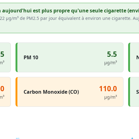
a aujourd'hui est plus propre qu'une seule cigarette (envi
~22 µg/m³ de PM2.5 par jour équivalent à environ une cigarette. Au
.5
5.5
PM 10
N
m³
µg/m³
.0
110.0
Carbon Monoxide (CO)
S
m³
µg/m³