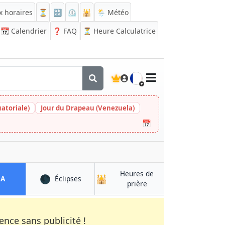
x horaires
⏳
🔡
⏲️
🕌
🌦️ Météo
📆
Calendrier
❓
FAQ
⏳ Heure Calculatrice
🇫🇷
atoriale)
Jour du Drapeau (Venezuela)
📅
Heures de
🌑
🕌
à Karhula
à Karhula
QA
Éclipses
à Karhula
prière
nce sans publicité !