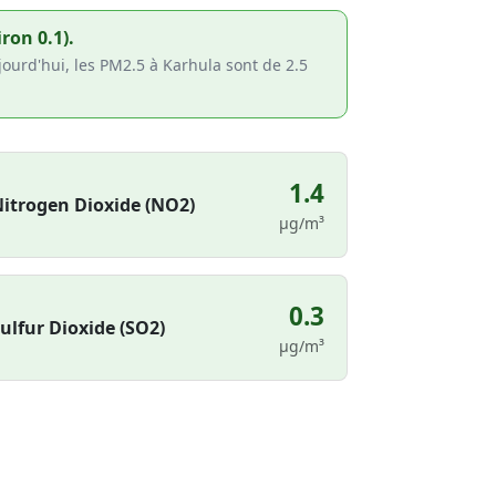
ron 0.1).
jourd'hui, les PM2.5 à Karhula sont de 2.5
1.4
itrogen Dioxide (NO2)
µg/m³
0.3
ulfur Dioxide (SO2)
µg/m³