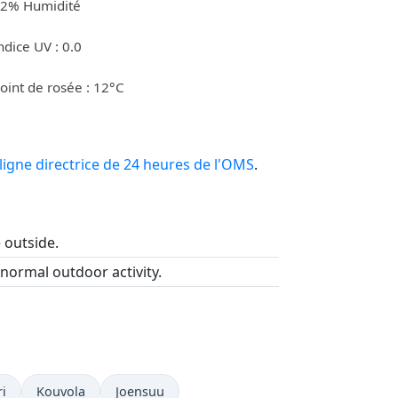
2% Humidité
ndice UV : 0.0
oint de rosée : 12°C
ligne directrice de 24 heures de l'OMS
.
e outside.
 normal outdoor activity.
i
Kouvola
Joensuu