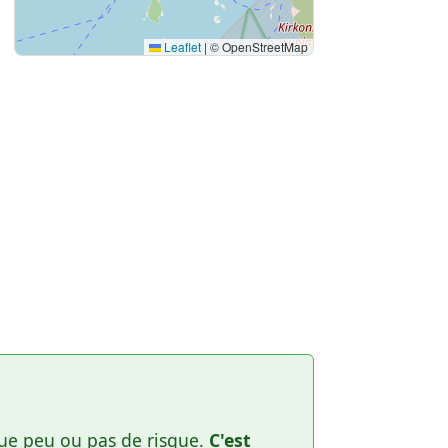
Leaflet
|
© OpenStreetMap
 que peu ou pas de risque.
C'est