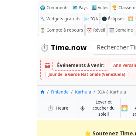
🌍 Continents
🗺️ Pays
🏙️ Villes
🏆 Classem
🔧 Widgets gratuits
🌬️
IQA
🌑 Éclipses
🌅
L
⏳
Compte à rebours
⏰
Réveil
🗓️ Semaine
⏱️
Time.now
Événements à venir:
Anniversair
Jour de la Garde Nationale (Venezuela)
Accueil
Finlande
Karhula
IQA à Karhula
Lever et
⏱️
☀️
🌅
à Karhula
Heure
coucher du
à Karhula
soleil
s
⭐
Soutenez Time.