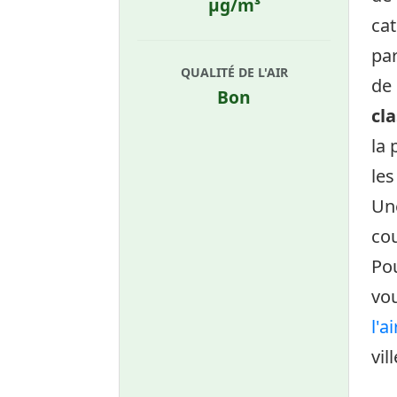
µg/m³
ca
par
QUALITÉ DE L'AIR
de 
Bon
cla
la 
les
Une
cou
Pou
vo
l'a
vil