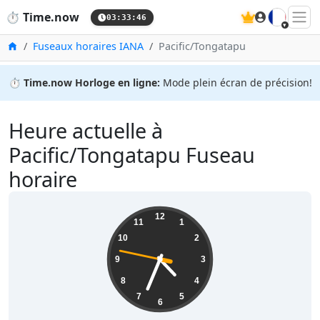
🇫🇷
⏱️
Time.now
03:33:47
Accueil
Fuseaux horaires IANA
Pacific/Tongatapu
⏱️
Time.now Horloge en ligne:
Mode plein écran de précision!
Heure actuelle à
Pacific/Tongatapu Fuseau
horaire
16:33:48
12
11
1
10
2
9
3
8
4
7
5
6