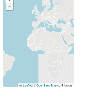
−
Leaflet
|
©
OpenStreetMap
contributors