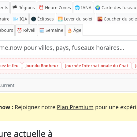
ents
🏴 Régions
⏰
Heure Zones
🌐 IANA
🌍 Carte des fuseau
raire
🌬️
IQA
🌑 Éclipses
🌅
Lever du soleil
🌇
Coucher du sole
ebours
⏰
Réveil
🗓️ Semaine
🎂 Âge
sez-le-feu
Jour du Bonheur
Journée Internationale du Chat
Current
now :
Rejoignez notre
Plan Premium
pour une expérie
re actuelle à