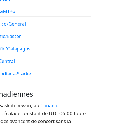
/GMT+6
ico/General
fic/Easter
ific/Galapagos
Central
Indiana-Starke
anadiennes
a Saskatchewan, au
Canada
.
un décalage constant de UTC-06:00 toute
oges avancent de concert sans la