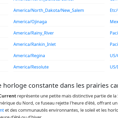
America/North_Dakota/New_Salem
Etc
America/Ojinaga
Mex
America/Rainy_River
Paci
America/Rankin_Inlet
Pac
America/Regina
US/
America/Resolute
US/
e horloge constante dans les prairies c
Current
représente une petite mais distinctive partie de l
mérique du Nord, ce fuseau rejette l'heure d'été, offrant 
nt
et des communautés environnantes, le soleil et les horl
eure d'été ou d'hiver.