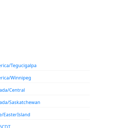
rica/Tegucigalpa
rica/Winnipeg
ada/Central
ada/Saskatchewan
e/EasterIsland
6CDT