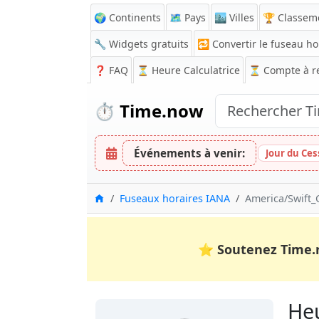
🌍 Continents
🗺️ Pays
🏙️ Villes
🏆 Classem
🔧 Widgets gratuits
🔁
Convertir le fuseau ho
❓
FAQ
⏳ Heure Calculatrice
⏳
Compte à r
⏱️
Time.now
Événements à venir:
Jour du Ces
Accueil
Fuseaux horaires IANA
America/Swift_
⭐
Soutenez Time.
Heu