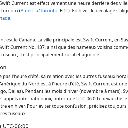
, Swift Current est effectivement une heure derrière des vi
 Toronto (
America/Toronto
, EDT). En hiver, le décalage s'al
nada
.
ent est le Canada. La ville principale est Swift Current, e
e Swift Current No. 137, ainsi que des hameaux voisins co
useau ; il est principalement rural et agricole.
ion
pas l'heure d'été, sa relation avec les autres fuseaux hora
Amérique du Nord est à l'heure d'été, Swift Current est une
ago, Dallas). Pendant les mois d'hiver (novembre à mars), 
les appels internationaux, notez que UTC-06:00 chevauche l
re en hiver. Pour éviter toute confusion, précisez toujours
tres fuseaux.
à UTC-06:00