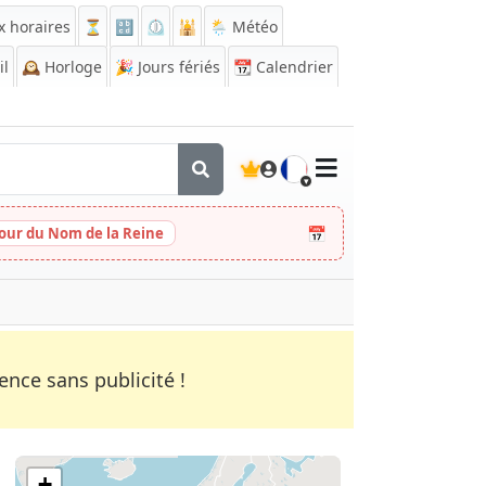
x horaires
⏳
🔡
⏲️
🕌
🌦️ Météo
il
🕰️
Horloge
🎉
Jours fériés
📆
Calendrier
🇫🇷
📅
Jour du Nom de la Reine
nce sans publicité !
+