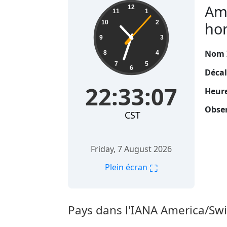
22:33:08
Ame
12
11
1
10
2
hor
9
3
Nom 
8
4
7
5
6
Décal
22:33:08
Heure
Obser
CST
Friday, 7 August 2026
⛶
Plein écran
Pays dans l'IANA America/Swi