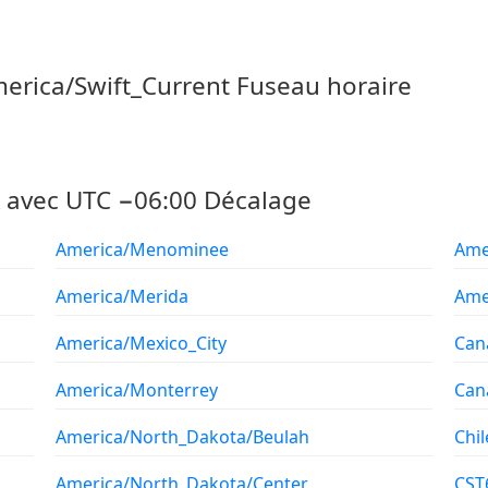
merica/Swift_Current Fuseau horaire
A avec UTC −06:00 Décalage
America/Menominee
Ame
America/Merida
Ame
America/Mexico_City
Can
America/Monterrey
Can
America/North_Dakota/Beulah
Chil
America/North_Dakota/Center
CST