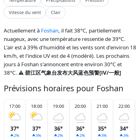
Température
Précipitations
Pression
Vitesse du vent
Clair
Actuellement à
Foshan
, il fait 38°C, partiellement
nuageux, avec une température ressentie de 39°C.
L'air est à 39% d'humidité et les vents sont d'environ 18
km/h, et l'indice UV est de 4 (modéré). Les prochains
jours à Foshan s'annoncent entre environ 30°C et
38°C.
⚠️ 碧江区气象台发布大风蓝色预警[Ⅳ/一般]
Prévisions horaires pour Foshan
17:00
18:00
19:00
20:00
21:00
22:00
37°
37°
36°
36°
35°
34°
2%
3%
2%
2%
3%
3%