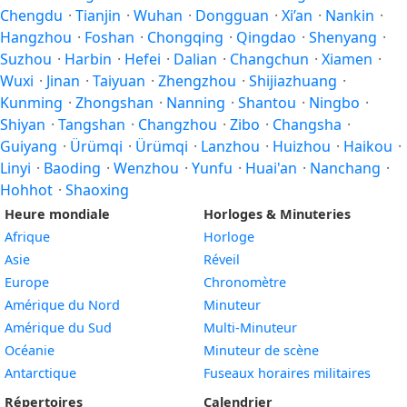
Chengdu
·
Tianjin
·
Wuhan
·
Dongguan
·
Xi’an
·
Nankin
·
Hangzhou
·
Foshan
·
Chongqing
·
Qingdao
·
Shenyang
·
Suzhou
·
Harbin
·
Hefei
·
Dalian
·
Changchun
·
Xiamen
·
Wuxi
·
Jinan
·
Taiyuan
·
Zhengzhou
·
Shijiazhuang
·
Kunming
·
Zhongshan
·
Nanning
·
Shantou
·
Ningbo
·
Shiyan
·
Tangshan
·
Changzhou
·
Zibo
·
Changsha
·
Guiyang
·
Ürümqi
·
Ürümqi
·
Lanzhou
·
Huizhou
·
Haikou
·
Linyi
·
Baoding
·
Wenzhou
·
Yunfu
·
Huai'an
·
Nanchang
·
Hohhot
·
Shaoxing
Heure mondiale
Horloges & Minuteries
Afrique
Horloge
Asie
Réveil
Europe
Chronomètre
Amérique du Nord
Minuteur
Amérique du Sud
Multi-Minuteur
Océanie
Minuteur de scène
Antarctique
Fuseaux horaires militaires
Répertoires
Calendrier