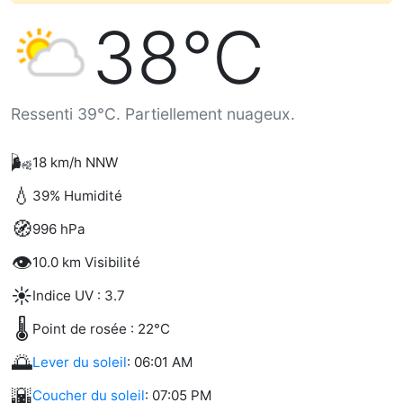
38°C
Ressenti 39°C. Partiellement nuageux.
🌬️
18 km/h NNW
💧
39% Humidité
🧭
996 hPa
👁️
10.0 km Visibilité
☀️
Indice UV : 3.7
🌡️
Point de rosée : 22°C
🌅
Lever du soleil
: 06:01 AM
🌇
Coucher du soleil
: 07:05 PM