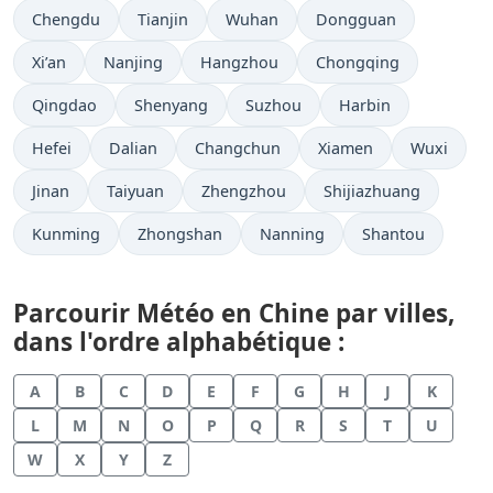
Chengdu
Tianjin
Wuhan
Dongguan
Xi’an
Nanjing
Hangzhou
Chongqing
Qingdao
Shenyang
Suzhou
Harbin
Hefei
Dalian
Changchun
Xiamen
Wuxi
Jinan
Taiyuan
Zhengzhou
Shijiazhuang
Kunming
Zhongshan
Nanning
Shantou
Parcourir Météo en Chine par villes,
dans l'ordre alphabétique :
A
B
C
D
E
F
G
H
J
K
L
M
N
O
P
Q
R
S
T
U
W
X
Y
Z