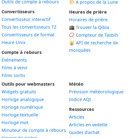
Outils de compte à rebours
🌕 À propos de la Lune
Convertisseurs
Heures de prière
Convertisseur interactif
Horaires de prière
Tous les convertisseurs TZ
🕋 Trouver la Qibla
Convertisseurs de format
📿 Compteur de Tasbih
Heure Unix
🕌
API de recherche de
mosquées
Compte à rebours
Événements
Films à venir
Films sortis
Outils pour webmasters
Météo
Widgets gratuits
Prévision météorologique
Widget
Horloge analogique
Indice AQI
Widget
Horloge numérique
Ressources
Widget
Horloge textuelle
Articles
Widget
Horloge mot
Articles en vedette
Widget
Minuteur de compte à rebours
Guides d'achat
Widget
Heures de prière