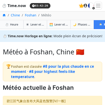
🇫🇷
⏱️
Time.now
03:42:21
Accueil
Chine
Foshan
Météo
à Foshan
à Foshan
à Fo
à 
⏱️
Heure
☀️
Lever et coucher du soleil
🌅
Lever et coucher du soleil demain
🌙
Phases de la Lune
🌦️
⏱️
Time.now Horloge en ligne:
Mode plein écran de précision!
Météo à Foshan, Chine 🇨🇳
🏆
Foshan est classée
#8 pour la plus chaude en ce
moment
·
#8 pour highest feels-like
temperature
.
Météo actuelle à Foshan
碧江区气象台发布大风蓝色预警[Ⅳ/一般]