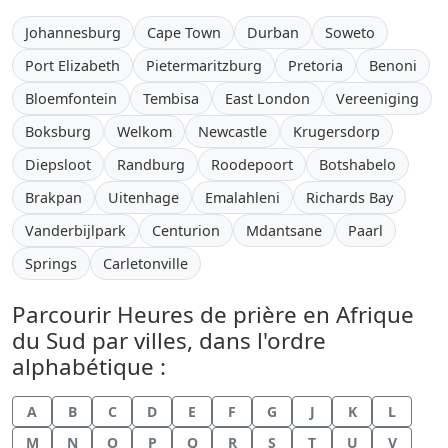
Johannesburg
Cape Town
Durban
Soweto
Port Elizabeth
Pietermaritzburg
Pretoria
Benoni
Bloemfontein
Tembisa
East London
Vereeniging
Boksburg
Welkom
Newcastle
Krugersdorp
Diepsloot
Randburg
Roodepoort
Botshabelo
Brakpan
Uitenhage
Emalahleni
Richards Bay
Vanderbijlpark
Centurion
Mdantsane
Paarl
Springs
Carletonville
Parcourir Heures de prière en Afrique
du Sud par villes, dans l'ordre
alphabétique :
A
B
C
D
E
F
G
J
K
L
M
N
O
P
Q
R
S
T
U
V