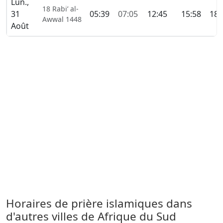
Lun.,
18 Rabi’ al-
31
05:39
07:05
12:45
15:58
18:
Awwal 1448
Août
Horaires de prière islamiques dans
d'autres villes de Afrique du Sud