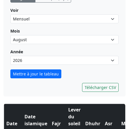
Voir
Mois
Année
Mettre à jour le tableau
Télécharger CSV
Lever
Date
du
Date
islamique
Fajr
soleil
Dhuhr
Asr
Ma