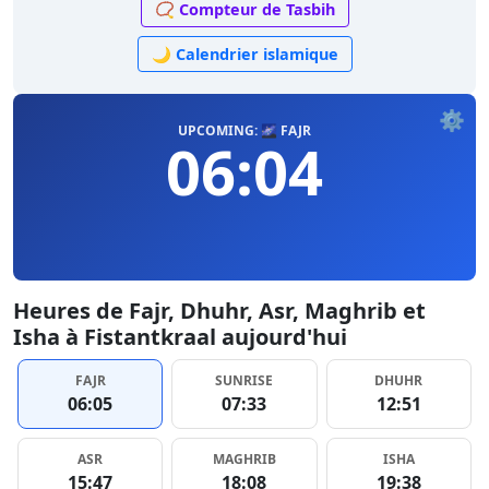
📿 Compteur de Tasbih
🌙 Calendrier islamique
⚙️
UPCOMING: 🌌 FAJR
06:04
Heures de Fajr, Dhuhr, Asr, Maghrib et
Isha à Fistantkraal aujourd'hui
FAJR
SUNRISE
DHUHR
06:05
07:33
12:51
ASR
MAGHRIB
ISHA
15:47
18:08
19:38