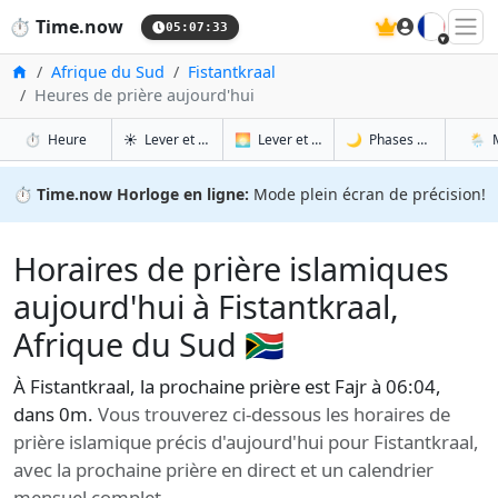
🇫🇷
⏱️
Time.now
05:07:34
Accueil
Afrique du Sud
Fistantkraal
Heures de prière aujourd'hui
à Fistantkraal
à Fistantkraal
à Fis
à F
⏱️
Heure
☀️
Lever et coucher du soleil
🌅
Lever et coucher du soleil demain
🌙
Phases de la Lune
🌦️
⏱️
Time.now Horloge en ligne:
Mode plein écran de précision!
Horaires de prière islamiques
aujourd'hui à Fistantkraal,
Afrique du Sud 🇿🇦
À Fistantkraal, la prochaine prière est Fajr à 06:04,
dans 0m.
Vous trouverez ci-dessous les horaires de
prière islamique précis d'aujourd'hui pour Fistantkraal,
avec la prochaine prière en direct et un calendrier
mensuel complet.