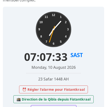
12
11
1
10
2
9
3
8
4
7
5
6
07:07:34
SAST
Monday, 10 August 2026
23 Safar 1448 AH
⏰ Régler l'alarme pour Fistantkraal
🕋 Direction de la Qibla depuis Fistantkraal