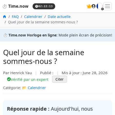
🇫🇷
⏱️
Time.now
02:22:13
Accueil
FAQ
Calendrier
Date actuelle
Quel jour de la semaine sommes-nous ?
⏱️
Time.now Horloge en ligne:
Mode plein écran de précision!
Quel jour de la semaine
sommes-nous ?
Par Henrick Yau
|
Publié :
|
Mis à jour : June 28, 2026
Vérifié par un expert
Citer
Catégorie: 📂
Calendrier
Réponse rapide :
Aujourd'hui, nous