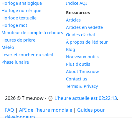
Widget
Horloge analogique
Indice AQI
Widget
Horloge numérique
Ressources
Widget
Horloge textuelle
Articles
Widget
Horloge mot
Articles en vedette
Widget
Minuteur de compte à rebours
Guides d'achat
Widget
Heures de prière
À propos de l'éditeur
Widget
Météo
Blog
Widget
Lever et coucher du soleil
Nouveaux outils
Widget
Phase lunaire
Plus d'outils
About Time.now
Contact us
Terms & Privacy
2026 © Time.now - ⌚
L'heure actuelle est 02:22:13
.
FAQ
|
API de l'heure mondiale
|
Guides pour
développeurs