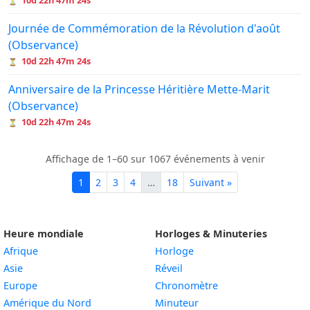
10d 22h 47m 24s
⏳
Journée de Commémoration de la Révolution d'août
(Observance)
10d 22h 47m 24s
⏳
Anniversaire de la Princesse Héritière Mette-Marit
(Observance)
10d 22h 47m 24s
⏳
Affichage de 1–60 sur 1067 événements à venir
1
2
3
4
…
18
Suivant »
Heure mondiale
Horloges & Minuteries
Afrique
Horloge
Asie
Réveil
Europe
Chronomètre
Amérique du Nord
Minuteur