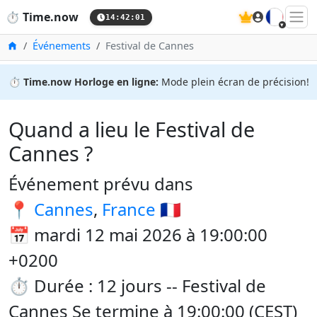
🇫🇷
⏱️
Time.now
14:42:01
Accueil
Événements
Festival de Cannes
⏱️
Time.now Horloge en ligne:
Mode plein écran de précision!
Quand a lieu le Festival de
Cannes ?
Événement prévu dans
📍
Cannes
,
France
🇫🇷
📅 mardi 12 mai 2026 à 19:00:00
+0200
⏱️ Durée : 12 jours -- Festival de
Cannes Se termine à 19:00:00 (CEST)