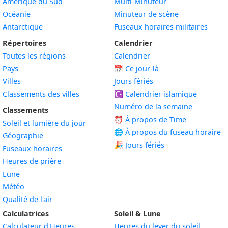
Amérique du Sud
Multi-Minuteur
Océanie
Minuteur de scène
Antarctique
Fuseaux horaires militaires
Répertoires
Calendrier
Toutes les régions
Calendrier
Pays
📅
Ce jour-là
Villes
Jours fériés
Classements des villes
☪️
Calendrier islamique
Numéro de la semaine
Classements
⏰ À propos de Time
Soleil et lumière du jour
🌐 À propos du fuseau horaire
Géographie
🎉 Jours fériés
Fuseaux horaires
Heures de prière
Lune
Météo
Qualité de l'air
Calculatrices
Soleil & Lune
Calculateur d'Heures
Heures du lever du soleil