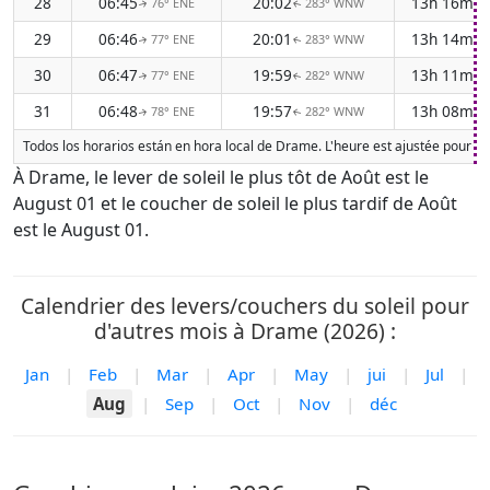
28
06:45
20:02
13h 16m
76° ENE
283° WNW
↑
↑
29
06:46
20:01
13h 14m
77° ENE
283° WNW
↑
↑
30
06:47
19:59
13h 11m
77° ENE
282° WNW
↑
↑
31
06:48
19:57
13h 08m
78° ENE
282° WNW
↑
↑
Todos los horarios están en hora local de Drame. L'heure est ajustée pour l'
À Drame, le lever de soleil le plus tôt de Août est le
August 01 et le coucher de soleil le plus tardif de Août
est le August 01.
Calendrier des levers/couchers du soleil pour
d'autres mois à Drame (2026) :
Jan
|
Feb
|
Mar
|
Apr
|
May
|
jui
|
Jul
|
Aug
|
Sep
|
Oct
|
Nov
|
déc