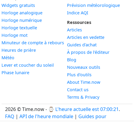
Widgets gratuits
Prévision météorologique
Widget
Horloge analogique
Indice AQI
Widget
Horloge numérique
Ressources
Widget
Horloge textuelle
Articles
Widget
Horloge mot
Articles en vedette
Widget
Minuteur de compte à rebours
Guides d'achat
Widget
Heures de prière
À propos de l'éditeur
Widget
Météo
Blog
Widget
Lever et coucher du soleil
Nouveaux outils
Widget
Phase lunaire
Plus d'outils
About Time.now
Contact us
Terms & Privacy
2026 © Time.now - ⌚
L'heure actuelle est 07:00:22
.
FAQ
|
API de l'heure mondiale
|
Guides pour
développeurs