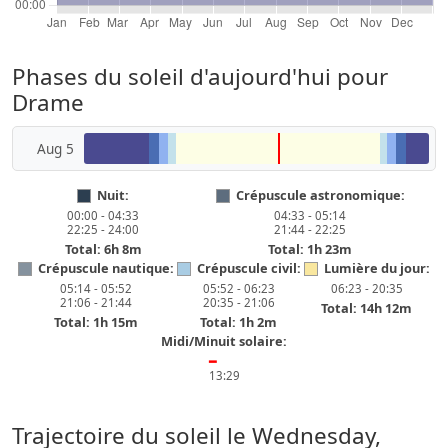
Phases du soleil d'aujourd'hui pour
Drame
Aug 5
Nuit:
Crépuscule astronomique:
00:00 - 04:33
04:33 - 05:14
22:25 - 24:00
21:44 - 22:25
Total: 6h 8m
Total: 1h 23m
Crépuscule nautique:
Crépuscule civil:
Lumière du jour:
05:14 - 05:52
05:52 - 06:23
06:23 - 20:35
21:06 - 21:44
20:35 - 21:06
Total: 14h 12m
Total: 1h 15m
Total: 1h 2m
Midi/Minuit solaire:
━
13:29
Trajectoire du soleil le
Wednesday,