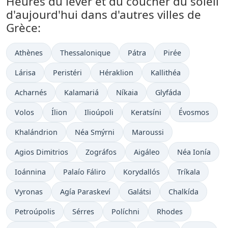
Heures du lever et du coucher du soleil
d'aujourd'hui dans d'autres villes de
Grèce:
Athènes
Thessalonique
Pátra
Pirée
Lárisa
Peristéri
Héraklion
Kallithéa
Acharnés
Kalamariá
Níkaia
Glyfáda
Volos
Ílion
Ilioúpoli
Keratsíni
Évosmos
Khalándrion
Néa Smýrni
Maroussi
Agios Dimitrios
Zográfos
Aigáleo
Néa Ionía
Ioánnina
Palaío Fáliro
Korydallós
Tríkala
Vyronas
Agía Paraskeví
Galátsi
Chalkída
Petroúpolis
Sérres
Políchni
Rhodes