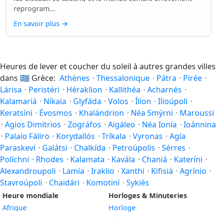
reprogram...
En savoir plus
→
Heures de lever et coucher du soleil à autres grandes villes
dans
🇬🇷
Grèce:
Athènes
·
Thessalonique
·
Pátra
·
Pirée
·
Lárisa
·
Peristéri
·
Héraklion
·
Kallithéa
·
Acharnés
·
Kalamariá
·
Níkaia
·
Glyfáda
·
Volos
·
Ílion
·
Ilioúpoli
·
Keratsíni
·
Évosmos
·
Khalándrion
·
Néa Smýrni
·
Maroussi
·
Agios Dimitrios
·
Zográfos
·
Aigáleo
·
Néa Ionía
·
Ioánnina
·
Palaío Fáliro
·
Korydallós
·
Tríkala
·
Vyronas
·
Agía
Paraskeví
·
Galátsi
·
Chalkída
·
Petroúpolis
·
Sérres
·
Políchni
·
Rhodes
·
Kalamata
·
Kavála
·
Chaniá
·
Kateríni
·
Alexandroupoli
·
Lamía
·
Iraklio
·
Xanthi
·
Kifisiá
·
Agrínio
·
Stavroúpoli
·
Chaïdári
·
Komotiní
·
Sykiés
Heure mondiale
Horloges & Minuteries
Afrique
Horloge