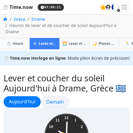
🇫🇷
⏱️
Time.now
07:00:22
Accueil
Grèce
Drame
Heures de lever et de coucher de soleil Aujourd'hui à
Drame
à Drame
à Drame
à Dr
à 
⏱️
Heure
☀️
Lever et coucher du soleil
🌅
Lever et coucher du soleil demain
🌙
Phases de la Lune
🌦️
⏱️
Time.now Horloge en ligne:
Mode plein écran de précision!
Lever et coucher du soleil
Aujourd'hui à Drame, Grèce 🇬🇷
Lever et coucher du soleil
Aujourd'hui
Lever et coucher du soleil
Demain
10:00:22
12
11
1
10
2