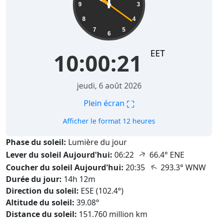
9
3
8
4
7
5
6
EET
10:00:22
jeudi, 6 août 2026
⛶
Plein écran
Afficher le format 12 heures
Phase du soleil:
Lumière du jour
↑
Lever du soleil Aujourd'hui:
06:22
66.4° ENE
↑
Coucher du soleil Aujourd'hui:
20:35
293.3° WNW
Durée du jour:
14h 12m
Direction du soleil:
ESE (102.4°)
Altitude du soleil:
39.08°
Distance du soleil:
151.760 million km