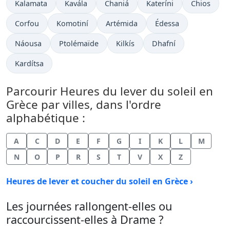
Kalamata
Kavála
Chaniá
Kateríni
Chios
Corfou
Komotiní
Artémida
Édessa
Náousa
Ptolémaïde
Kilkís
Dhafní
Kardítsa
Parcourir Heures du lever du soleil en
Grèce par villes, dans l'ordre
alphabétique :
A
C
D
E
F
G
I
K
L
M
N
O
P
R
S
T
V
X
Z
Heures de lever et coucher du soleil en Grèce ›
Les journées rallongent-elles ou
raccourcissent-elles à Drame ?