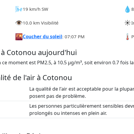
🌬️
💧
19 km/h SW
8
👁️
☀️
10.0 km Visibilité
I
🌇
🌡️
Coucher du soleil
: 07:07 PM
P
ir à Cotonou aujourd'hui
ce moment est PM2.5, à 10.5 µg/m³, soit environ 0.7 fois l
lité de l'air à Cotonou
La qualité de l'air est acceptable pour la plupar
posent pas de problème.
Les personnes particulièrement sensibles devr
prolongés ou intenses en plein air.