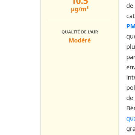
10.5
de 
µg/m³
ca
PM
QUALITÉ DE L'AIR
qu
Modéré
plu
par
env
int
pol
de 
Bé
qua
gra