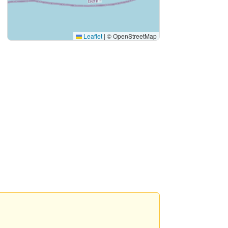
Leaflet
|
© OpenStreetMap