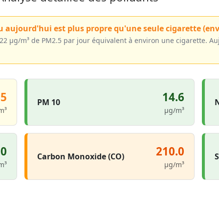
u aujourd'hui est plus propre qu'une seule cigarette (env
~22 µg/m³ de PM2.5 par jour équivalent à environ une cigarette. Au
.5
14.6
PM 10
N
m³
µg/m³
.0
210.0
Carbon Monoxide (CO)
S
m³
µg/m³