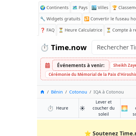
🌍 Continents
🗺️ Pays
🏙️ Villes
🏆 Classem
🔧 Widgets gratuits
🔁
Convertir le fuseau ho
❓
FAQ
⏳ Heure Calculatrice
⏳
Compte à r
⏱️
Time.now
Événements à venir:
Sheikh Zay
Cérémonie du Mémorial de la Paix d'Hirosh
Accueil
Bénin
Cotonou
IQA à Cotonou
Lever et
⏱️
☀️
🌅
à Cotonou
Heure
coucher du
à Cotonou
soleil
s
⭐
Soutenez Time.