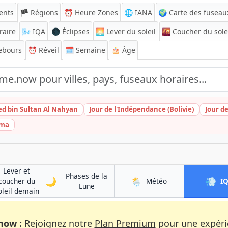
ents
🏴 Régions
⏰
Heure Zones
🌐 IANA
🌍 Carte des fuseau
raire
🌬️
IQA
🌑 Éclipses
🌅
Lever du soleil
🌇
Coucher du sole
ebours
⏰
Réveil
🗓️ Semaine
🎂 Âge
ed bin Sultan Al Nahyan
Jour de l'Indépendance (Bolivie)
Jour d
ima
Lever et
Phases de la
🌙
🌦️
💨
à Cotonou
coucher du
Météo
I
à Cotonou
Lune
à Cotonou
oleil demain
now :
Rejoignez notre
Plan Premium
pour une expérie