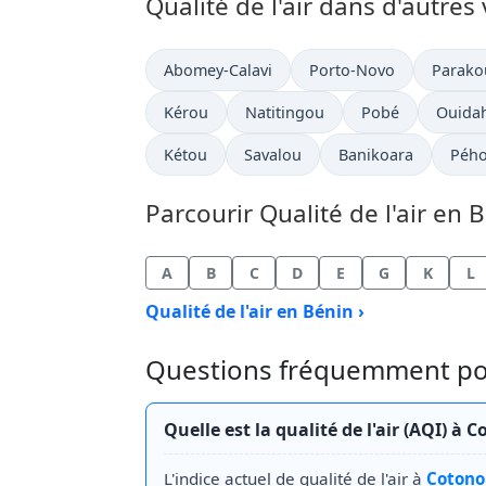
Qualité de l'air dans d'autres 
Abomey-Calavi
Porto-Novo
Parako
Kérou
Natitingou
Pobé
Ouida
Kétou
Savalou
Banikoara
Péh
Parcourir Qualité de l'air en 
A
B
C
D
E
G
K
L
Qualité de l'air en Bénin ›
Questions fréquemment posé
Quelle est la qualité de l'air (AQI) 
L'indice actuel de qualité de l'air à
Cotono