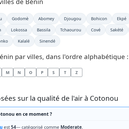
villes de Bénin
u
Godomè
Abomey
Djougou
Bohicon
Ekpé
h
Lokossa
Bassila
Tchaourou
Cové
Sakété
onko
Kalalé
Sinendé
Bénin par villes, dans l'ordre alphabétique :
M
N
O
P
S
T
Z
es sur la qualité de l'air à Cotonou
à Cotonou en ce moment ?
u
est
54
— catégorisé comme
Moderate
.