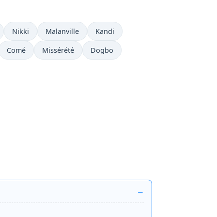
Nikki
Malanville
Kandi
Comé
Missérété
Dogbo