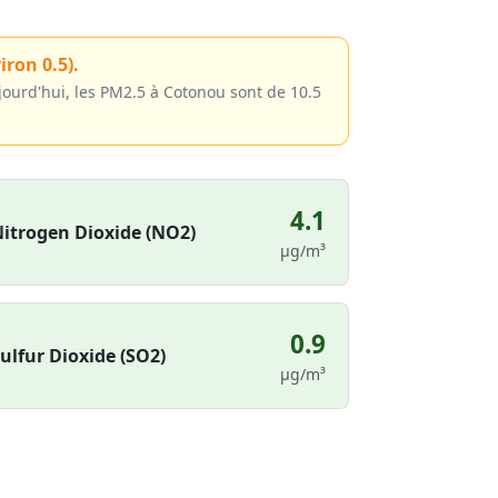
iron 0.5).
jourd'hui, les PM2.5 à Cotonou sont de 10.5
4.1
itrogen Dioxide (NO2)
µg/m³
0.9
ulfur Dioxide (SO2)
µg/m³