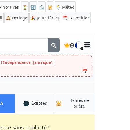
x horaires
⏳
🔡
⏲️
🕌
🌦️ Météo
il
🕰️
Horloge
🎉
Jours fériés
📆
Calendrier
🇫🇷
e l'Indépendance (Jamaïque)
📅
Heures de
🌑
🕌
à Cotonou
à Cotonou
QA
Éclipses
à Cotonou
prière
nce sans publicité !