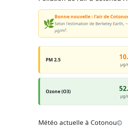
Bonne nouvelle : l'air de Cotono
🌿
Selon l'estimation de Berkeley Earth, 
µg/m³.
10
PM 2.5
µg/
52
Ozone (O3)
µg/
Météo actuelle à Cotonou