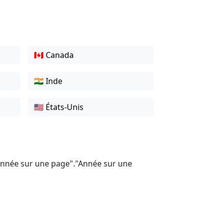
🇨🇦 Canada
🇮🇳 Inde
🇺🇸 États-Unis
"Année sur une page"."Année sur une