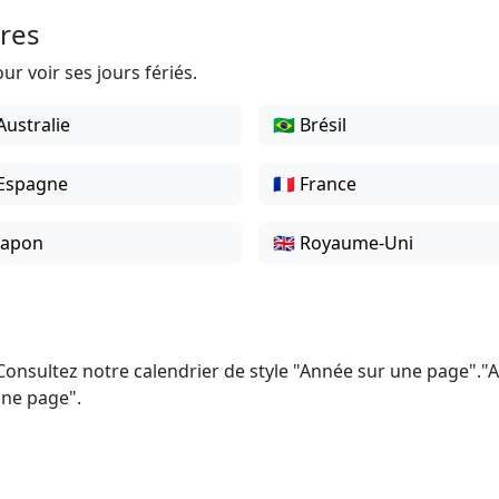
ires
ur voir ses jours fériés.
 Australie
🇧🇷 Brésil
 Espagne
🇫🇷 France
 Japon
🇬🇧 Royaume-Uni
Consultez notre calendrier de style "Année sur une page".
une page".