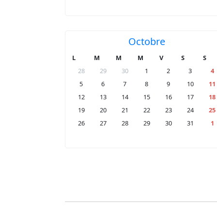
Octobre
L
M
M
M
V
S
S
28
29
30
1
2
3
4
5
6
7
8
9
10
11
12
13
14
15
16
17
18
19
20
21
22
23
24
25
26
27
28
29
30
31
1