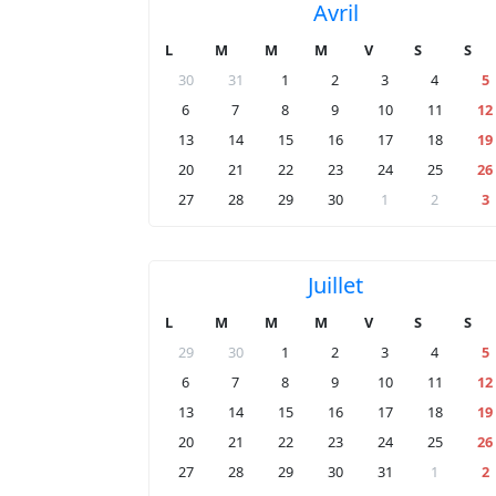
Avril
L
M
M
M
V
S
S
30
31
1
2
3
4
5
6
7
8
9
10
11
12
13
14
15
16
17
18
19
20
21
22
23
24
25
26
27
28
29
30
1
2
3
Juillet
L
M
M
M
V
S
S
29
30
1
2
3
4
5
6
7
8
9
10
11
12
13
14
15
16
17
18
19
20
21
22
23
24
25
26
27
28
29
30
31
1
2