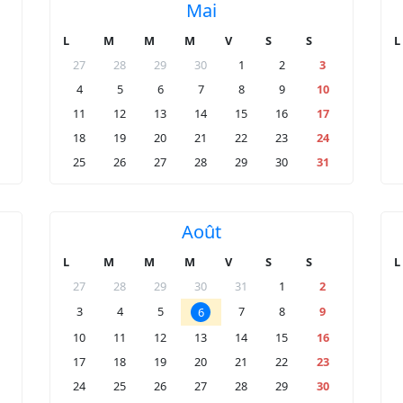
Mai
L
M
M
M
V
S
S
L
27
28
29
30
1
2
3
4
5
6
7
8
9
10
11
12
13
14
15
16
17
18
19
20
21
22
23
24
25
26
27
28
29
30
31
Août
L
M
M
M
V
S
S
L
27
28
29
30
31
1
2
3
4
5
7
8
9
6
10
11
12
13
14
15
16
17
18
19
20
21
22
23
24
25
26
27
28
29
30