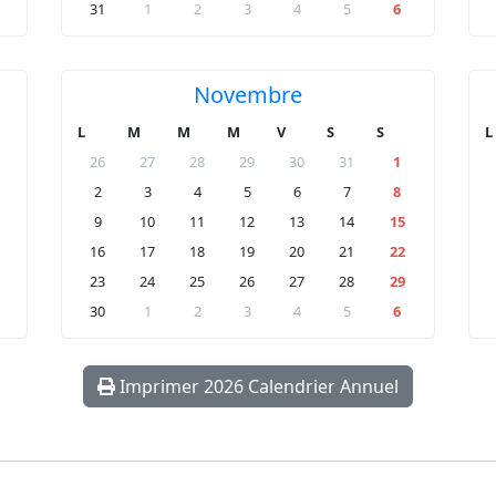
31
1
2
3
4
5
6
Novembre
L
M
M
M
V
S
S
L
26
27
28
29
30
31
1
2
3
4
5
6
7
8
9
10
11
12
13
14
15
16
17
18
19
20
21
22
23
24
25
26
27
28
29
30
1
2
3
4
5
6
Imprimer 2026 Calendrier Annuel