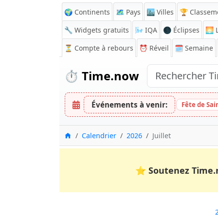
🌍 Continents
🗺️ Pays
🏙️ Villes
🏆 Classem
🔧 Widgets gratuits
🌬️
IQA
🌑 Éclipses
🌅
L
⏳
Compte à rebours
⏰
Réveil
🗓️ Semaine
⏱️
Time.now
Événements à venir:
Fête de Sai
Accueil
Calendrier
2026
Juillet
⭐
Soutenez Time.