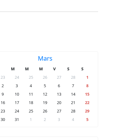
Mars
M
M
M
V
S
S
23
24
25
26
27
28
1
2
3
4
5
6
7
8
9
10
11
12
13
14
15
16
17
18
19
20
21
22
23
24
25
26
27
28
29
30
31
1
2
3
4
5