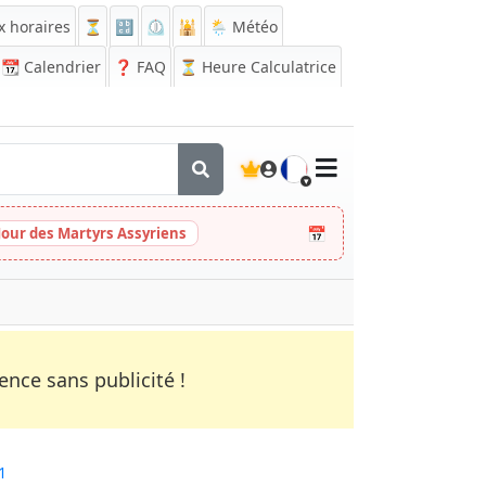
x horaires
⏳
🔡
⏲️
🕌
🌦️ Météo
📆
Calendrier
❓
FAQ
⏳ Heure Calculatrice
🇫🇷
📅
Jour des Martyrs Assyriens
nce sans publicité !
1