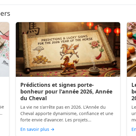
iers
Prédictions et signes porte-
L
bonheur pour l'année 2026, Année
b
du Cheval
2
se
La vie ne s’arrête pas en 2026. L’Année du
Le
..
Cheval apporte dynamisme, confiance et une
un
forte envie d’avancer. Les projets...
mo
En savoir plus
→
En