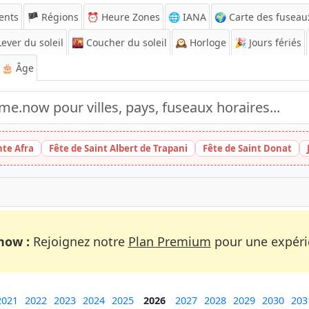
ents
🏴 Régions
⏰
Heure Zones
🌐 IANA
🌍 Carte des fuseau
ever du soleil
🌇
Coucher du soleil
🕰️
Horloge
🎉
Jours fériés
🎂 Âge
nte Afra
Fête de Saint Albert de Trapani
Fête de Saint Donat
now :
Rejoignez notre
Plan Premium
pour une expérie
2021
2022
2023
2024
2025
2026
2027
2028
2029
2030
203