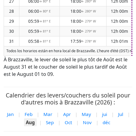
27
06:00
18:00
12h 00m
80° E
280° W
↑
↑
28
06:00
18:00
12h 00m
80° E
280° W
↑
↑
29
05:59
18:00
12h 00m
81° E
279° W
↑
↑
30
05:59
18:00
12h 00m
81° E
279° W
↑
↑
31
05:58
17:59
12h 01m
81° E
278° W
↑
↑
Todos los horarios están en hora local de Brazzaville. L'heure d'été (DST) n'
À Brazzaville, le lever de soleil le plus tôt de Août est le
August 31 et le coucher de soleil le plus tardif de Août
est le August 01 to 09.
Calendrier des levers/couchers du soleil pour
d'autres mois à Brazzaville (2026) :
Jan
|
Feb
|
Mar
|
Apr
|
May
|
jui
|
Jul
|
Aug
|
Sep
|
Oct
|
Nov
|
déc