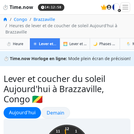
🇫🇷
⏱️
Time.now
14:13:00
Accueil
Congo
Brazzaville
Heures de lever et de coucher de soleil Aujourd'hui à
Brazzaville
à Brazzaville
à Brazzaville
à Bra
à B
⏱️
Heure
☀️
Lever et coucher du soleil
🌅
Lever et coucher du soleil demain
🌙
Phases de la Lune
🌦️
⏱️
Time.now Horloge en ligne:
Mode plein écran de précision!
Lever et coucher du soleil
Aujourd'hui à Brazzaville,
Congo 🇨🇬
Lever et coucher du soleil
Aujourd'hui
Lever et coucher du soleil
Demain
15:13:00
12
11
1