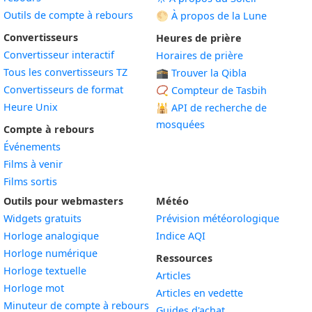
Outils de compte à rebours
🌕 À propos de la Lune
Convertisseurs
Heures de prière
Convertisseur interactif
Horaires de prière
Tous les convertisseurs TZ
🕋 Trouver la Qibla
Convertisseurs de format
📿 Compteur de Tasbih
Heure Unix
🕌
API de recherche de
mosquées
Compte à rebours
Événements
Films à venir
Films sortis
Outils pour webmasters
Météo
Widgets gratuits
Prévision météorologique
Widget
Horloge analogique
Indice AQI
Widget
Horloge numérique
Ressources
Widget
Horloge textuelle
Articles
Widget
Horloge mot
Articles en vedette
Widget
Minuteur de compte à rebours
Guides d'achat