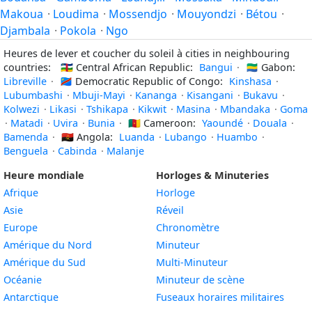
Makoua
·
Loudima
·
Mossendjo
·
Mouyondzi
·
Bétou
·
Djambala
·
Pokola
·
Ngo
Heures de lever et coucher du soleil à cities in neighbouring
countries:
🇨🇫
Central African Republic:
Bangui
·
🇬🇦
Gabon:
Libreville
·
🇨🇩
Democratic Republic of Congo:
Kinshasa
·
Lubumbashi
·
Mbuji-Mayi
·
Kananga
·
Kisangani
·
Bukavu
·
Kolwezi
·
Likasi
·
Tshikapa
·
Kikwit
·
Masina
·
Mbandaka
·
Goma
·
Matadi
·
Uvira
·
Bunia
·
🇨🇲
Cameroon:
Yaoundé
·
Douala
·
Bamenda
·
🇦🇴
Angola:
Luanda
·
Lubango
·
Huambo
·
Benguela
·
Cabinda
·
Malanje
Heure mondiale
Horloges & Minuteries
Afrique
Horloge
Asie
Réveil
Europe
Chronomètre
Amérique du Nord
Minuteur
Amérique du Sud
Multi-Minuteur
Océanie
Minuteur de scène
Antarctique
Fuseaux horaires militaires