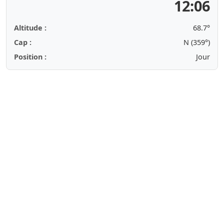
12:06
Altitude :
68.7°
Cap :
N (359°)
Position :
Jour