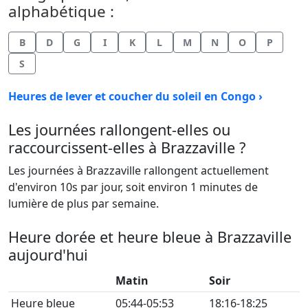
alphabétique :
B
D
G
I
K
L
M
N
O
P
S
Heures de lever et coucher du soleil en Congo ›
Les journées rallongent-elles ou
raccourcissent-elles à Brazzaville ?
Les journées à Brazzaville rallongent actuellement
d'environ 10s par jour, soit environ 1 minutes de
lumière de plus par semaine.
Heure dorée et heure bleue à Brazzaville
aujourd'hui
Matin
Soir
Heure bleue
05:44-05:53
18:16-18:25