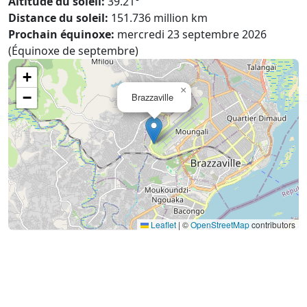
Altitude du soleil:
39.21°
Distance du soleil:
151.736 million km
Prochain équinoxe:
mercredi 23 septembre 2026
(Équinoxe de septembre)
+
×
−
Brazzaville
Leaflet
|
©
OpenStreetMap
contributors