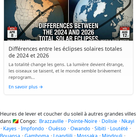
Différences entre les éclipses solaires totales
de 2024 et 2026
La totalité change les gens. La lumière devient étrange,
les oiseaux se taisent, et le monde semble brièvement
reprogram...
En savoir plus
→
Heures de lever et coucher du soleil à autres grandes villes
dans
🇨🇬
Congo:
Brazzaville
·
Pointe-Noire
·
Dolisie
·
Nkayi
·
Kayes
·
Impfondo
·
Ouésso
·
Owando
·
Sibiti
·
Loutété
·
Bouansa
·
Gamboma
·
Loandjili
·
Mossaka
·
Mindouli
·