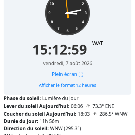
10
2
9
3
8
4
7
5
6
WAT
15:13:00
vendredi, 7 août 2026
⛶
Plein écran
Afficher le format 12 heures
Phase du soleil:
Lumière du jour
↑
Lever du soleil Aujourd'hui:
06:06
73.3° ENE
↑
Coucher du soleil Aujourd'hui:
18:03
286.5° WNW
Durée du jour:
11h 56m
Direction du soleil:
WNW (295.3°)