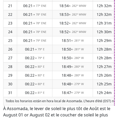
21
06:21
18:54
12h 32m
77° ENE
282° WNW
↑
↑
22
06:21
18:53
12h 32m
78° ENE
282° WNW
↑
↑
23
06:21
18:52
12h 31m
78° ENE
282° WNW
↑
↑
24
06:21
18:52
12h 30m
78° ENE
282° WNW
↑
↑
25
06:21
18:51
12h 29m
79° ENE
281° W
↑
↑
26
06:21
18:50
12h 28m
79° E
281° W
↑
↑
27
06:22
18:50
12h 28m
79° E
280° W
↑
↑
28
06:22
18:49
12h 27m
80° E
280° W
↑
↑
29
06:22
18:48
12h 26m
80° E
280° W
↑
↑
30
06:22
18:48
12h 25m
80° E
279° W
↑
↑
31
06:22
18:47
12h 24m
81° E
279° W
↑
↑
Todos los horarios están en hora local de Assomada. L'heure d'été (DST) n'es
À Assomada, le lever de soleil le plus tôt de Août est le
August 01 or August 02 et le coucher de soleil le plus