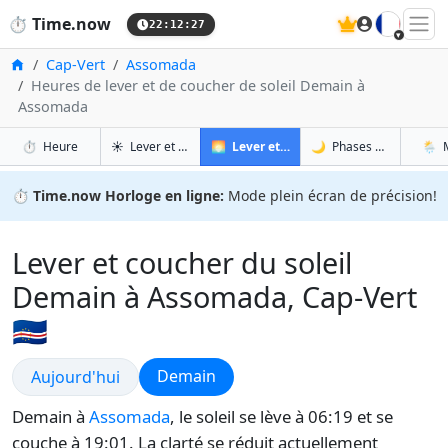
🇫🇷
⏱️
Time.now
22:12:28
Accueil
Cap-Vert
Assomada
Heures de lever et de coucher de soleil Demain à
Assomada
à Assomada
à Assomada
à 
à 
⏱️
Heure
☀️
Lever et coucher du soleil
🌅
Lever et coucher du soleil demain
🌙
Phases de la Lune
🌦️
⏱️
Time.now Horloge en ligne:
Mode plein écran de précision!
Lever et coucher du soleil
Demain à Assomada, Cap-Vert
🇨🇻
Lever et coucher du soleil
Lever et coucher du soleil
Demain
Aujourd'hui
Demain à
Assomada
, le soleil se lève à 06:19 et se
couche à 19:01. La clarté se réduit actuellement