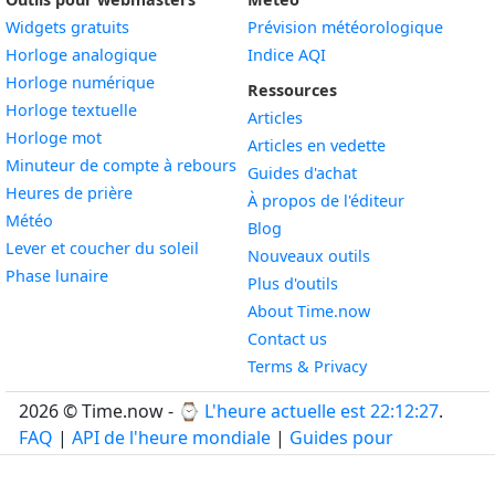
Widgets gratuits
Prévision météorologique
Widget
Horloge analogique
Indice AQI
Widget
Horloge numérique
Ressources
Widget
Horloge textuelle
Articles
Widget
Horloge mot
Articles en vedette
Widget
Minuteur de compte à rebours
Guides d'achat
Widget
Heures de prière
À propos de l'éditeur
Widget
Météo
Blog
Widget
Lever et coucher du soleil
Nouveaux outils
Widget
Phase lunaire
Plus d'outils
About Time.now
Contact us
Terms & Privacy
2026 © Time.now - ⌚
L'heure actuelle est 22:12:28
.
FAQ
|
API de l'heure mondiale
|
Guides pour
développeurs