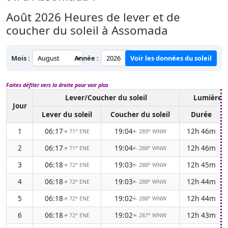
Août 2026
Heures de lever et de
coucher du soleil à Assomada
Mois :
Année :
Voir les données du soleil
Faites défiler vers la droite pour voir plus
Lever/Coucher du soleil
Lumière d
Jour
Lever du soleil
Coucher du soleil
Durée
1
06:17
19:04
12h 46m
71° ENE
289° WNW
↑
↑
2
06:17
19:04
12h 46m
71° ENE
288° WNW
↑
↑
3
06:18
19:03
12h 45m
72° ENE
288° WNW
↑
↑
4
06:18
19:03
12h 44m
72° ENE
288° WNW
↑
↑
5
06:18
19:02
12h 44m
72° ENE
288° WNW
↑
↑
6
06:18
19:02
12h 43m
72° ENE
287° WNW
↑
↑