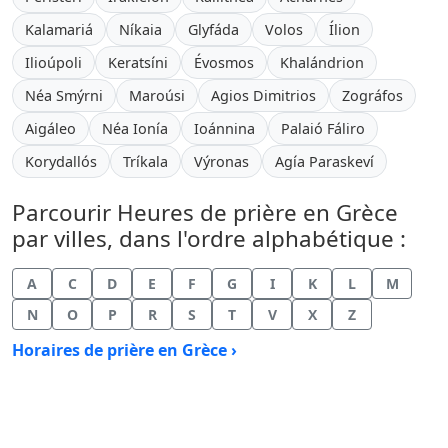
Kalamariá
Níkaia
Glyfáda
Volos
Ílion
Ilioúpoli
Keratsíni
Évosmos
Khalándrion
Néa Smýrni
Maroúsi
Agios Dimitrios
Zográfos
Aigáleo
Néa Ionía
Ioánnina
Palaió Fáliro
Korydallós
Tríkala
Výronas
Agía Paraskeví
Parcourir Heures de prière en Grèce
par villes, dans l'ordre alphabétique :
A
C
D
E
F
G
I
K
L
M
N
O
P
R
S
T
V
X
Z
Horaires de prière en Grèce ›