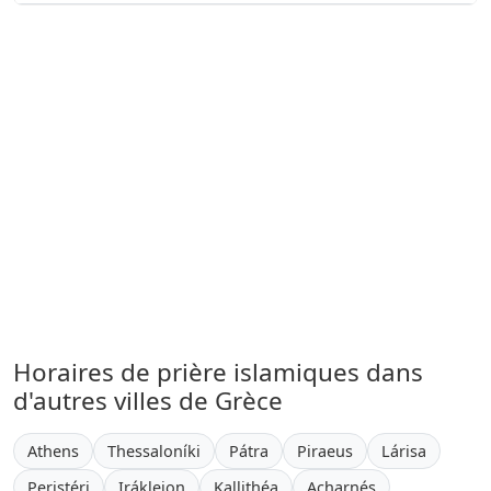
Horaires de prière islamiques dans
d'autres villes de Grèce
Athens
Thessaloníki
Pátra
Piraeus
Lárisa
Peristéri
Irákleion
Kallithéa
Acharnés