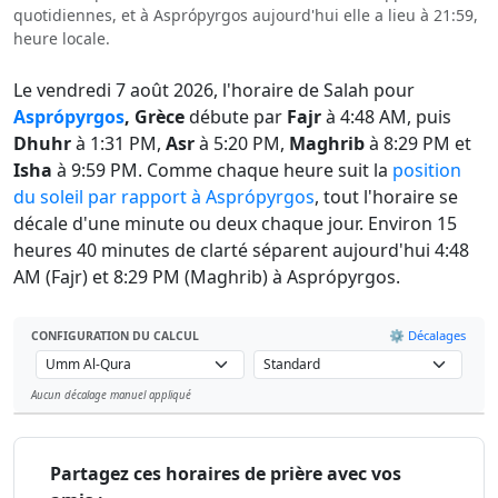
quotidiennes, et à Asprópyrgos aujourd'hui elle a lieu à 21:59,
heure locale.
Le vendredi 7 août 2026, l'horaire de Salah pour
Asprópyrgos
, Grèce
débute par
Fajr
à 4:48 AM, puis
Dhuhr
à 1:31 PM,
Asr
à 5:20 PM,
Maghrib
à 8:29 PM et
Isha
à 9:59 PM. Comme chaque heure suit la
position
du soleil par rapport à Asprópyrgos
, tout l'horaire se
décale d'une minute ou deux chaque jour. Environ 15
heures 40 minutes de clarté séparent aujourd'hui 4:48
AM (Fajr) et 8:29 PM (Maghrib) à Asprópyrgos.
⚙️ Décalages
CONFIGURATION DU CALCUL
Aucun décalage manuel appliqué
Leaflet
Partagez ces horaires de prière avec vos