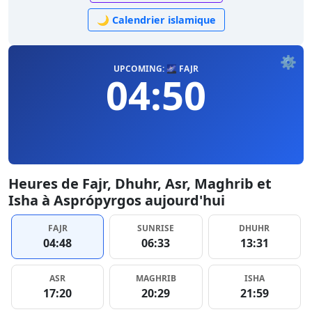
🌙 Calendrier islamique
⚙️
UPCOMING: 🌌 FAJR
04:50
Heures de Fajr, Dhuhr, Asr, Maghrib et
Isha à Asprópyrgos aujourd'hui
FAJR
SUNRISE
DHUHR
04:48
06:33
13:31
ASR
MAGHRIB
ISHA
17:20
20:29
21:59