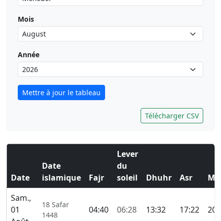
Mois
Année
Mettre à jour le tableau
Télécharger CSV
Lever
Date
du
Date
islamique
Fajr
soleil
Dhuhr
Asr
Ma
Sam.,
18 Safar
01
04:40
06:28
13:32
17:22
20:
1448