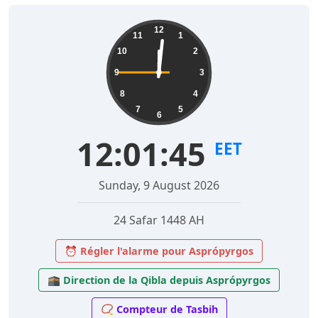
12
11
1
10
2
9
3
8
4
7
5
6
12:01:46
EET
Sunday, 9 August 2026
24 Safar 1448 AH
⏰ Régler l'alarme pour Asprópyrgos
🕋 Direction de la Qibla depuis Asprópyrgos
📿 Compteur de Tasbih