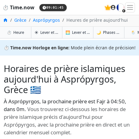
🇫🇷
⏱️
Time.now
09:01:46
Accueil
Grèce
Asprópyrgos
Heures de prière aujourd'hui
à Asprópyrgos
à Asprópyrgos
à As
à 
⏱️
Heure
☀️
Lever et coucher du soleil
🌅
Lever et coucher du soleil demain
🌙
Phases de la Lune
🌦️
⏱️
Time.now Horloge en ligne:
Mode plein écran de précision!
Horaires de prière islamiques
aujourd'hui à Asprópyrgos,
Grèce 🇬🇷
À Asprópyrgos, la prochaine prière est Fajr à 04:50,
dans 0m.
Vous trouverez ci-dessous les horaires de
prière islamique précis d'aujourd'hui pour
Asprópyrgos, avec la prochaine prière en direct et un
calendrier mensuel complet.