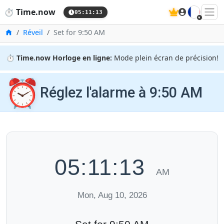
🇫🇷
⏱️
Time.now
05:11:14
Accueil
Réveil
Set for 9:50 AM
⏱️
Time.now Horloge en ligne:
Mode plein écran de précision!
⏰
Réglez l'alarme à 9:50 AM
05:11:14
AM
Mon, Aug 10, 2026