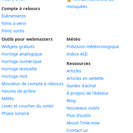
mosquées
Compte à rebours
Événements
Films à venir
Films sortis
Outils pour webmasters
Météo
Widgets gratuits
Prévision météorologique
Widget
Horloge analogique
Indice AQI
Widget
Horloge numérique
Ressources
Widget
Horloge textuelle
Articles
Widget
Horloge mot
Articles en vedette
Widget
Minuteur de compte à rebours
Guides d'achat
Widget
Heures de prière
À propos de l'éditeur
Widget
Météo
Blog
Widget
Lever et coucher du soleil
Nouveaux outils
Widget
Phase lunaire
Plus d'outils
About Time.now
Contact us