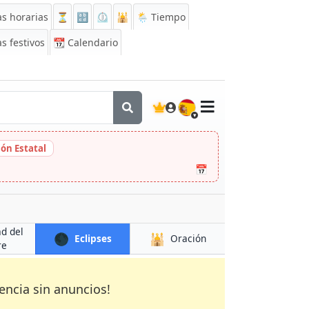
s horarias
⏳
🔡
⏲️
🕌
🌦️ Tiempo
s festivos
📆
Calendario
🇪🇸
ión Estatal
📅
ad del
🌑
🕌
Eclipses
Oración
re
encia sin anuncios!