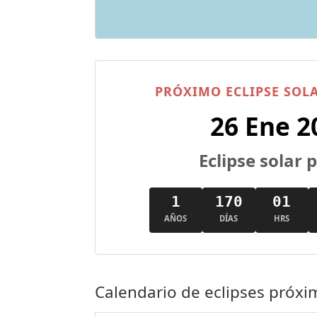
PRÓXIMO ECLIPSE SOL
26 Ene 2
Eclipse solar 
1
170
01
AÑOS
DÍAS
HRS
Calendario de eclipses próxi