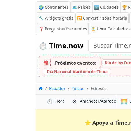
🌍 Continentes
🗺️ Países
🏙️ Ciudades
🏆 R
🔧 Widgets gratis
🔁
Convertir zona horaria
❓
Preguntas frecuentes
⏳ Hora Calculadora
⏱️
Time.now
Próximos eventos:
Día de las Fu
Día Nacional Marítimo de China
Inicio
Ecuador
Tulcán
Eclipses
⏱️
☀️
🌅
Hora
Amanecer/Atardecer
⭐
Apoya a Time.