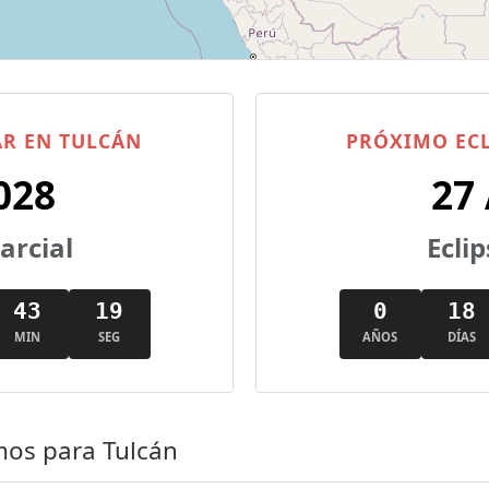
AR EN TULCÁN
PRÓXIMO ECL
028
27
parcial
Eclip
43
18
0
18
MIN
SEG
AÑOS
DÍAS
mos para Tulcán