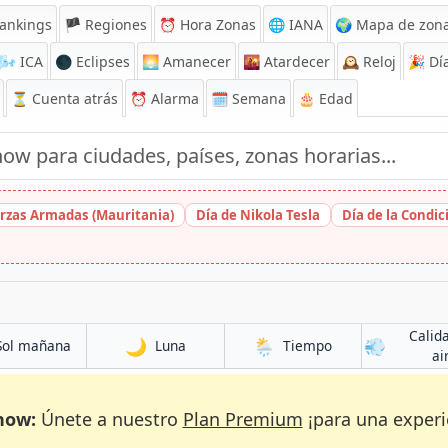
ankings
🏴 Regiones
⏰
Hora Zonas
🌐 IANA
🌍 Mapa de zona
🌬️
ICA
🌑 Eclipses
🌅
Amanecer
🌇
Atardecer
🕰️
Reloj
🎉
Día
⏳
Cuenta atrás
⏰
Alarma
🗓️ Semana
🎂 Edad
erzas Armadas (Mauritania)
Día de Nikola Tesla
Día de la Condic
Calid
🌙
🌦️
💨
Sol mañana
Luna
Tiempo
ai
now:
Únete a nuestro
Plan Premium
¡para una experi