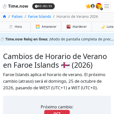
🇪🇸
⏱️
Time.now
03:02:56
Inicio
Países
Faroe Islands
Horario de Verano 2026
⏱️
🌅
🌇
🌙
Hora
Amanecer
Atardecer
Luna
⏱️
Time.now Reloj en línea:
¡Modo de pantalla completa de precisión!
Cambios de Horario de Verano
en Faroe Islands 🇫🇴 (2026)
Faroe Islands aplica el horario de verano. El próximo
cambio (atraso) será el domingo, 25 de octubre de
2026, pasando de WEST (UTC+1) a WET (UTC+0).
Próximo cambio:
OCT