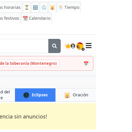
s horarias
⏳
🔡
⏲️
🕌
🌦️ Tiempo
s festivos
📆
Calendario
🇪🇸
📅
 de la Soberanía (Montenegro)
ad del
🌑
🕌
Eclipses
Oración
re
encia sin anuncios!