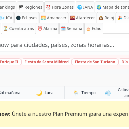
ankings
🏴 Regiones
⏰
Hora Zonas
🌐 IANA
🌍 Mapa de zona
🌬️
ICA
🌑 Eclipses
🌅
Amanecer
🌇
Atardecer
🕰️
Reloj
🎉
Día
⏳
Cuenta atrás
⏰
Alarma
🗓️ Semana
🎂 Edad
Enrique II
Fiesta de Santa Mildred
Fiesta de San Turiano
Día
Calid
🌙
🌦️
💨
Sol mañana
Luna
Tiempo
ai
now:
Únete a nuestro
Plan Premium
¡para una experi