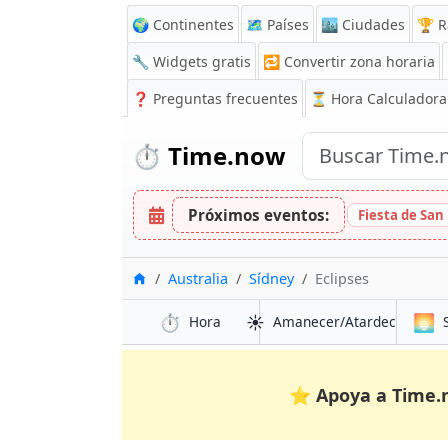
🌍 Continentes
🗺️ Países
🏙️ Ciudades
🏆 R
🔧 Widgets gratis
🔁
Convertir zona horaria
❓
Preguntas frecuentes
⏳ Hora Calculadora
⏱️
Time.now
Próximos eventos:
Fiesta de San 
Inicio
Australia
Sídney
Eclipses
⏱️
☀️
🌅
Hora
Amanecer/Atardecer
⭐
Apoya a Time.