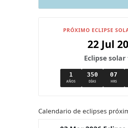
PRÓXIMO ECLIPSE SOL
22 Jul 2
Eclipse solar 
1
350
07
AÑOS
DÍAS
HRS
Calendario de eclipses próxi