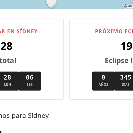
AR EN SÍDNEY
PRÓXIMO ECL
028
19
total
Eclipse
28
06
0
345
MIN
SEG
AÑOS
DÍAS
mos para Sídney