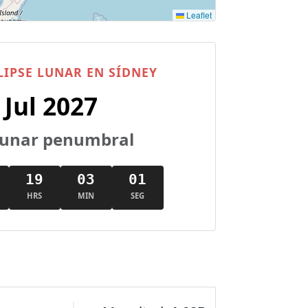
Leaflet
IPSE LUNAR EN SÍDNEY
 Jul 2027
 lunar penumbral
19
03
01
HRS
MIN
SEG