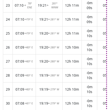
-0m
78°
281°
23
07:10
19:21
12h 11m
05:5
↑
↑
ENE
WNW
09s
-0m
24
07:10
19:21
12h 11m
05:5
79° E
281° W
↑
↑
09s
-0m
25
07:09
19:20
12h 11m
05:5
79° E
281° W
↑
↑
10s
-0m
26
07:09
19:20
12h 10m
05:5
80° E
280° W
↑
↑
10s
-0m
27
07:09
19:20
12h 10m
05:5
80° E
280° W
↑
↑
10s
-0m
28
07:09
19:19
12h 10m
05:5
80° E
280° W
↑
↑
10s
-0m
29
07:09
19:19
12h 10m
05:5
80° E
279° W
↑
↑
10s
-0m
30
07:08
19:19
12h 10m
05:5
81° E
279° W
↑
↑
10s