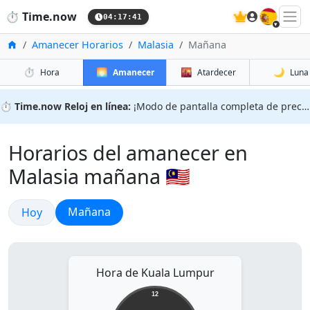
🇪🇸
⏱️
Time.now
04:17:42
Inicio
Amanecer Horarios
Malasia
Mañana
⏱️
🌅
🌇
🌙
Hora
Amanecer
Atardecer
Luna
⏱️
Time.now Reloj en línea:
¡Modo de pantalla completa de precisión!
Horarios del amanecer en
Malasia mañana 🇲🇾
Amanecer
Amanecer
Mañana
Hoy
Hora de Kuala Lumpur
12