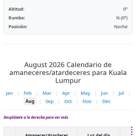
Altitud:
0°
Rumbo:
N (0°)
Posición:
Noche
August 2026
Calendario de
amaneceres/atardeceres para Kuala
Lumpur
Jan
|
Feb
|
Mar
|
Apr
|
May
|
Jun
|
Jul
|
Aug
|
Sep
|
Oct
|
Nov
|
Dec
Desplázate a la derecha para ver más
C
Amanecer/Atardecer
Luz del día