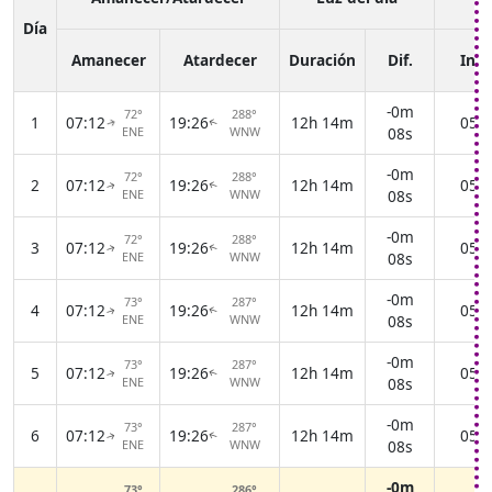
a
Día
Amanecer
Atardecer
Duración
Dif.
Inic
-0m
72°
288°
1
07:12
19:26
12h 14m
05:5
↑
↑
ENE
WNW
08s
-0m
72°
288°
2
07:12
19:26
12h 14m
05:5
↑
↑
ENE
WNW
08s
-0m
72°
288°
3
07:12
19:26
12h 14m
05:5
↑
↑
ENE
WNW
08s
-0m
73°
287°
4
07:12
19:26
12h 14m
05:5
↑
↑
ENE
WNW
08s
-0m
73°
287°
5
07:12
19:26
12h 14m
05:5
↑
↑
ENE
WNW
08s
-0m
73°
287°
6
07:12
19:26
12h 14m
05:5
↑
↑
ENE
WNW
08s
-0m
73°
286°