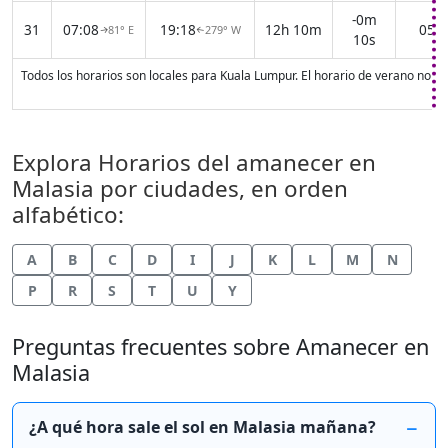
-0m
31
07:08
19:18
12h 10m
05:5
81° E
279° W
↑
↑
10s
Todos los horarios son locales para Kuala Lumpur. El horario de verano no e
Explora Horarios del amanecer en
Malasia por ciudades, en orden
alfabético:
A
B
C
D
I
J
K
L
M
N
P
R
S
T
U
Y
Preguntas frecuentes sobre Amanecer en
Malasia
¿A qué hora sale el sol en Malasia mañana?