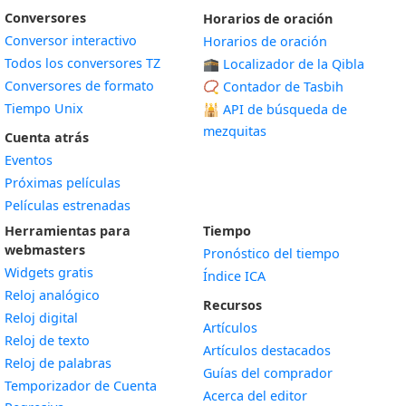
Conversores
Horarios de oración
Conversor interactivo
Horarios de oración
Todos los conversores TZ
🕋 Localizador de la Qibla
Conversores de formato
📿 Contador de Tasbih
Tiempo Unix
🕌
API de búsqueda de
mezquitas
Cuenta atrás
Eventos
Próximas películas
Películas estrenadas
Herramientas para
Tiempo
webmasters
Pronóstico del tiempo
Widgets gratis
Índice ICA
Widget
Reloj analógico
Recursos
Widget
Reloj digital
Artículos
Widget
Reloj de texto
Artículos destacados
Widget
Reloj de palabras
Guías del comprador
Temporizador de Cuenta
Acerca del editor
Widget