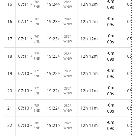
-0m
76°
284°
15
07:11
19:24
12h 12m
05:5
↑
↑
ENE
WNW
09s
-0m
76°
284°
16
07:11
19:23
12h 12m
05:5
↑
↑
ENE
WNW
09s
-0m
76°
283°
17
07:11
19:23
12h 12m
05:5
↑
↑
ENE
WNW
09s
-0m
77°
283°
18
07:11
19:23
12h 12m
05:5
↑
↑
ENE
WNW
09s
-0m
77°
283°
19
07:10
19:22
12h 12m
05:5
↑
↑
ENE
WNW
09s
-0m
77°
282°
20
07:10
19:22
12h 11m
05:5
↑
↑
ENE
WNW
09s
-0m
78°
282°
21
07:10
19:22
12h 11m
05:5
↑
↑
ENE
WNW
09s
-0m
78°
282°
22
07:10
19:21
12h 11m
05:5
↑
↑
ENE
WNW
09s