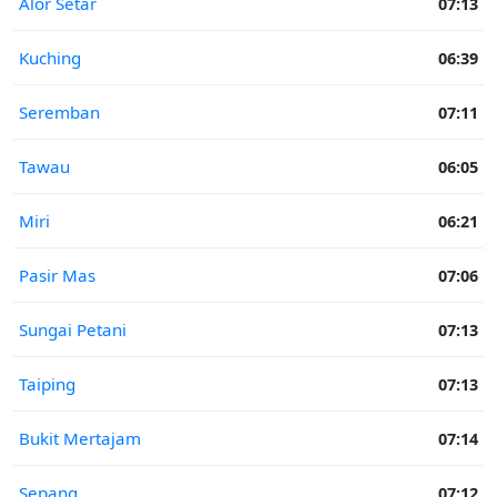
Alor Setar
07:13
Kuching
06:39
Seremban
07:11
Tawau
06:05
Miri
06:21
Pasir Mas
07:06
Sungai Petani
07:13
Taiping
07:13
Bukit Mertajam
07:14
Sepang
07:12