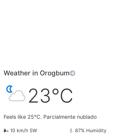
Weather in Orogbum
23°C
Feels like 25°C. Parcialmente nublado
🌬️
10 km/h SW
💧
87% Humidity