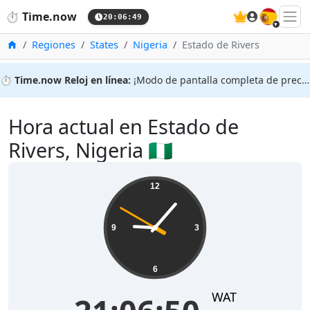
🇪🇸
⏱️
Time.now
20:06:49
Inicio
Regiones
States
Nigeria
Estado de Rivers
⏱️
Time.now Reloj en línea:
¡Modo de pantalla completa de precisión!
Hora actual en Estado de
Rivers, Nigeria 🇳🇬
12
9
3
6
WAT