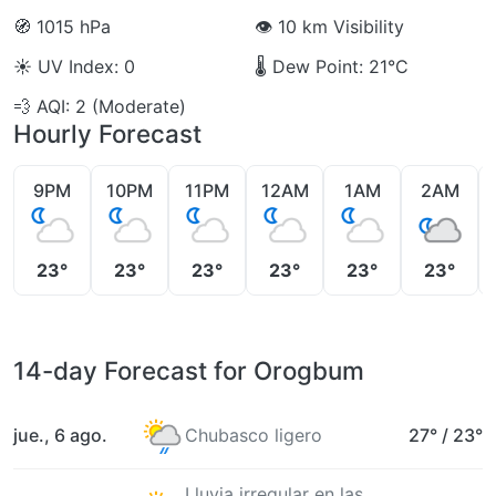
🧭
1015 hPa
👁️
10 km Visibility
☀️
UV Index: 0
🌡️
Dew Point: 21°C
💨
AQI: 2 (Moderate)
Hourly Forecast
9PM
10PM
11PM
12AM
1AM
2AM
23°
23°
23°
23°
23°
23°
14-day Forecast for Orogbum
jue., 6 ago.
Chubasco ligero
27°
/
23°
Lluvia irregular en las