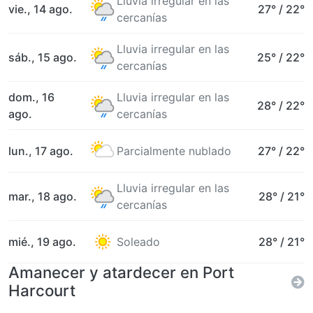
Lluvia irregular en las
vie., 14 ago.
27°
/
22°
cercanías
Lluvia irregular en las
sáb., 15 ago.
25°
/
22°
cercanías
dom., 16
Lluvia irregular en las
28°
/
22°
ago.
cercanías
lun., 17 ago.
Parcialmente nublado
27°
/
22°
Lluvia irregular en las
mar., 18 ago.
28°
/
21°
cercanías
mié., 19 ago.
Soleado
28°
/
21°
Amanecer y atardecer en Port
Harcourt