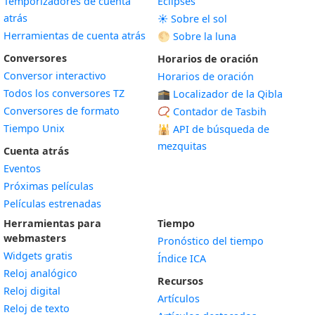
Temporizadores de cuenta
Eclipses
atrás
☀️ Sobre el sol
Herramientas de cuenta atrás
🌕 Sobre la luna
Conversores
Horarios de oración
Conversor interactivo
Horarios de oración
Todos los conversores TZ
🕋 Localizador de la Qibla
Conversores de formato
📿 Contador de Tasbih
Tiempo Unix
🕌
API de búsqueda de
mezquitas
Cuenta atrás
Eventos
Próximas películas
Películas estrenadas
Herramientas para
Tiempo
webmasters
Pronóstico del tiempo
Widgets gratis
Índice ICA
Widget
Reloj analógico
Recursos
Widget
Reloj digital
Artículos
Widget
Reloj de texto