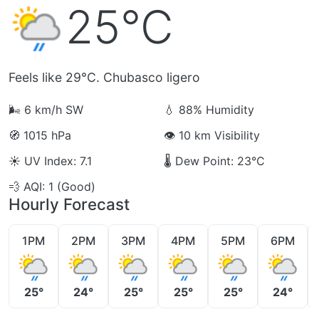
25°C
Feels like 29°C. Chubasco ligero
🌬️
6 km/h SW
💧
88% Humidity
🧭
1015 hPa
👁️
10 km Visibility
☀️
UV Index: 7.1
🌡️
Dew Point: 23°C
💨
AQI: 1 (Good)
Hourly Forecast
1PM
2PM
3PM
4PM
5PM
6PM
25°
24°
25°
25°
25°
24°