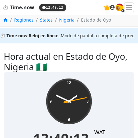
🇪🇸
⏱️
Time.now
12:49:12
Inicio
Regiones
States
Nigeria
Estado de Oyo
⏱️
Time.now Reloj en línea:
¡Modo de pantalla completa de precisión!
Hora actual en Estado de Oyo,
Nigeria 🇳🇬
12
9
3
6
WAT