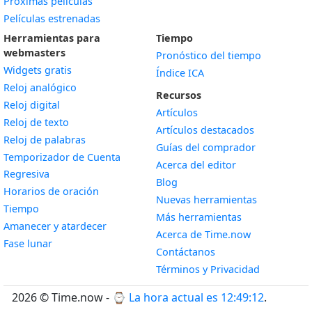
Próximas películas
Películas estrenadas
Herramientas para
Tiempo
webmasters
Pronóstico del tiempo
Widgets gratis
Índice ICA
Widget
Reloj analógico
Recursos
Widget
Reloj digital
Artículos
Widget
Reloj de texto
Artículos destacados
Widget
Reloj de palabras
Guías del comprador
Temporizador de Cuenta
Acerca del editor
Widget
Regresiva
Blog
Widget
Horarios de oración
Nuevas herramientas
Widget
Tiempo
Más herramientas
Widget
Amanecer y atardecer
Acerca de Time.now
Widget
Fase lunar
Contáctanos
Términos y Privacidad
2026 © Time.now - ⌚
La hora actual es 12:49:12
.