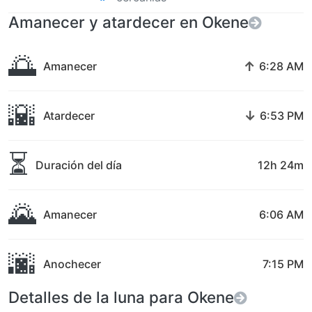
Amanecer y atardecer en Okene
🌅
↑
Amanecer
6:28 AM
🌇
↓
Atardecer
6:53 PM
⏳
Duración del día
12h 24m
🌄
Amanecer
6:06 AM
🌆
Anochecer
7:15 PM
Detalles de la luna para Okene