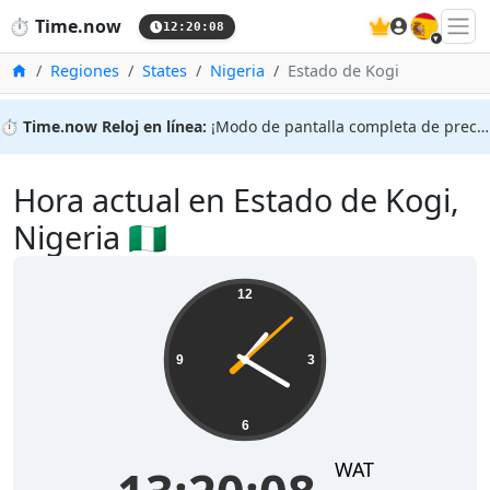
🇪🇸
⏱️
Time.now
12:20:08
Inicio
Regiones
States
Nigeria
Estado de Kogi
⏱️
Time.now Reloj en línea:
¡Modo de pantalla completa de precisión!
Hora actual en Estado de Kogi,
Nigeria 🇳🇬
12
9
3
6
WAT