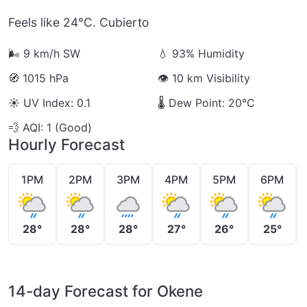
Feels like 24°C. Cubierto
🌬️
9 km/h SW
💧
93% Humidity
🧭
1015 hPa
👁️
10 km Visibility
☀️
UV Index: 0.1
🌡️
Dew Point: 20°C
💨
AQI: 1 (Good)
Hourly Forecast
1PM
2PM
3PM
4PM
5PM
6PM
28°
28°
28°
27°
26°
25°
14-day Forecast for Okene