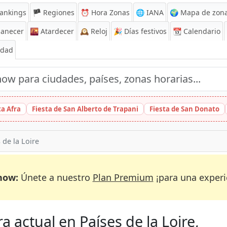
ankings
🏴 Regiones
⏰
Hora Zonas
🌐 IANA
🌍 Mapa de zona
anecer
🌇
Atardecer
🕰️
Reloj
🎉
Días festivos
📆
Calendario
Edad
ta Afra
Fiesta de San Alberto de Trapani
Fiesta de San Donato
 de la Loire
now:
Únete a nuestro
Plan Premium
¡para una experi
a actual en Países de la Loire,