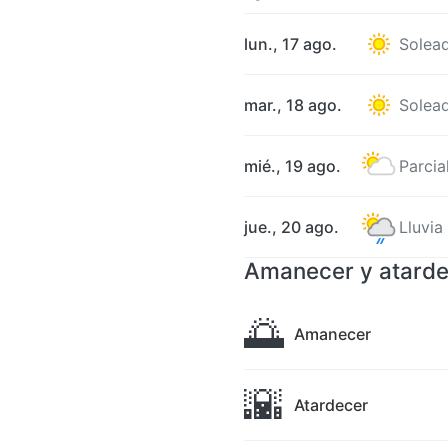
lun., 17 ago.
Solea
mar., 18 ago.
Solea
mié., 19 ago.
Parci
jue., 20 ago.
Lluvia
Amanecer y atarde
🌅
Amanecer
🌇
Atardecer