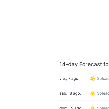
14-day Forecast fo
vie., 7 ago.
Solea
sáb., 8 ago.
Solea
dom., 9 ago.
Solea