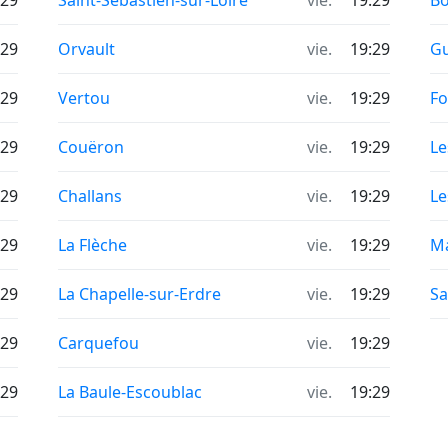
:29
Saint-Sébastien-sur-Loire
vie.
19:29
Bo
:29
Orvault
vie.
19:29
G
:29
Vertou
vie.
19:29
Fo
:29
Couëron
vie.
19:29
Le
:29
Challans
vie.
19:29
Le
:29
La Flèche
vie.
19:29
M
:29
La Chapelle-sur-Erdre
vie.
19:29
Sa
:29
Carquefou
vie.
19:29
:29
La Baule-Escoublac
vie.
19:29