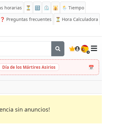
s horarias
⏳
🔡
⏲️
🕌
🌦️ Tiempo
❓
Preguntas frecuentes
⏳ Hora Calculadora
🇪🇸
📅
Día de los Mártires Asirios
encia sin anuncios!