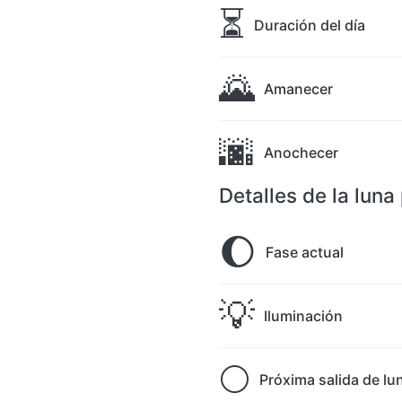
⏳
Duración del día
🌄
Amanecer
🌆
Anochecer
Detalles de la lun
🌔
Fase actual
💡
Iluminación
🌕
Próxima salida de lu