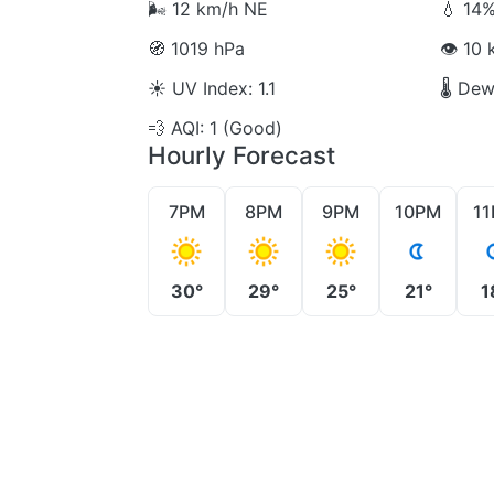
🌬️
12 km/h NE
💧
14%
🧭
1019 hPa
👁️
10 k
☀️
UV Index: 1.1
🌡️
Dew 
💨
AQI: 1 (Good)
Hourly Forecast
7PM
8PM
9PM
10PM
1
30°
29°
25°
21°
1