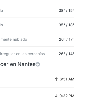
do
38°
/
15°
do
35°
/
18°
almente nublado
26°
/
17°
 irregular en las cercanías
26°
/
14°
cer en Nantes
↑
6:51 AM
↓
9:32 PM