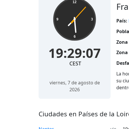
12
Fra
9
3
País:
Pobla
6
Zona 
19:29:08
Zona 
CEST
Desfa
La ho
su ci
viernes, 7 de agosto de
dentr
2026
Ciudades en Países de la Loi