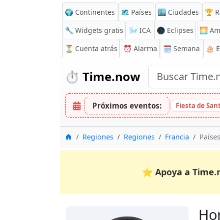
🌍 Continentes
🗺️ Países
🏙️ Ciudades
🏆 R
🔧 Widgets gratis
🌬️
ICA
🌑 Eclipses
🌅
Am
⏳
Cuenta atrás
⏰
Alarma
🗓️ Semana
🎂 
⏱️
Time.now
Próximos eventos:
Fiesta de San
Inicio
Regiones
Regiones
Francia
Países
⭐
Apoya a Time.
Hor