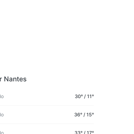
r Nantes
do
30°
/
11°
do
36°
/
15°
do
33°
/
17°