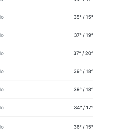
do
35°
/
15°
do
37°
/
19°
do
37°
/
20°
6AM
7AM
8AM
9AM
10AM
11AM
do
39°
/
18°
15°
15°
17°
21°
25°
29°
do
39°
/
18°
do
34°
/
17°
do
36°
/
15°