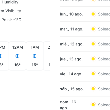
 Humidity
m Visibility
lun., 10 ago.
Solea
Point: -1°C
mar., 11 ago.
Solea
mié., 12 ago.
Solea
1PM
12AM
1AM
2AM
3AM
4AM
5AM
jue., 13 ago.
Solea
8°
16°
15°
16°
16°
15°
15°
vie., 14 ago.
Solea
sáb., 15 ago.
Solea
dom., 16
Solea
ago.