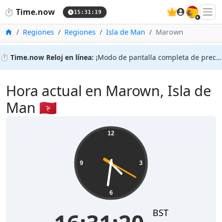
🇪🇸
⏱️
Time.now
15:31:20
Inicio
Regiones
Regiones
Isla de Man
Marown
⏱️
Time.now Reloj en línea:
¡Modo de pantalla completa de precisión!
Hora actual en Marown, Isla de
Man 🇮🇲
12
9
3
6
BST