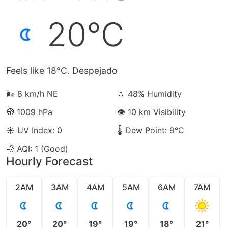
20°C
Feels like 18°C. Despejado
🌬️
8 km/h NE
💧
48% Humidity
🧭
1009 hPa
👁️
10 km Visibility
☀️
UV Index: 0
🌡️
Dew Point: 9°C
💨
AQI: 1 (Good)
Hourly Forecast
2AM
3AM
4AM
5AM
6AM
7AM
20°
20°
19°
19°
18°
21°