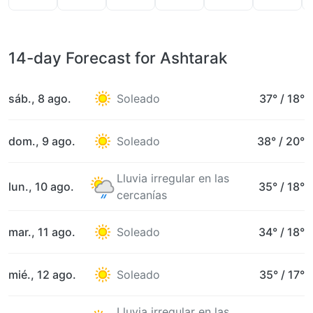
14-day Forecast for Ashtarak
sáb., 8 ago.
Soleado
37°
/
18°
dom., 9 ago.
Soleado
38°
/
20°
Lluvia irregular en las
lun., 10 ago.
35°
/
18°
cercanías
mar., 11 ago.
Soleado
34°
/
18°
mié., 12 ago.
Soleado
35°
/
17°
Lluvia irregular en las