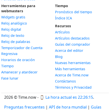
Herramientas para
Tiempo
webmasters
Pronóstico del tiempo
Widgets gratis
Índice ICA
Widget
Reloj analógico
Recursos
Widget
Reloj digital
Artículos
Widget
Reloj de texto
Artículos destacados
Widget
Reloj de palabras
Guías del comprador
Temporizador de Cuenta
Acerca del editor
Widget
Regresiva
Blog
Widget
Horarios de oración
Nuevas herramientas
Widget
Tiempo
Más herramientas
Widget
Amanecer y atardecer
Acerca de Time.now
Widget
Fase lunar
Contáctanos
Términos y Privacidad
2026 © Time.now - ⌚
La hora actual es 22:26:15
.
Preguntas frecuentes
|
API de hora mundial
|
Guías