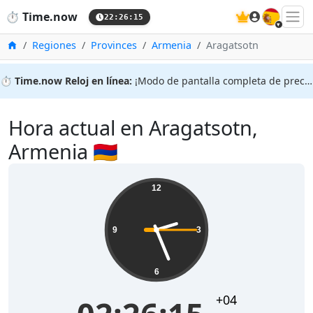
🇪🇸
⏱️
Time.now
22:26:15
Inicio
Regiones
Provinces
Armenia
Aragatsotn
⏱️
Time.now Reloj en línea:
¡Modo de pantalla completa de precisión!
Hora actual en Aragatsotn,
Armenia 🇦🇲
12
9
3
6
+04