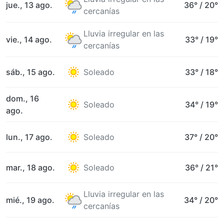
jue., 13 ago.
36°
/
20°
cercanías
Lluvia irregular en las
vie., 14 ago.
33°
/
19°
cercanías
sáb., 15 ago.
Soleado
33°
/
18°
dom., 16
Soleado
34°
/
19°
ago.
lun., 17 ago.
Soleado
37°
/
20°
mar., 18 ago.
Soleado
36°
/
21°
Lluvia irregular en las
mié., 19 ago.
34°
/
20°
cercanías