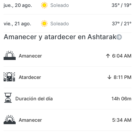
jue., 20 ago.
Soleado
35°
/
19°
vie., 21 ago.
Soleado
37°
/
21°
Amanecer y atardecer en Ashtarak
🌅
↑
Amanecer
6:04 AM
🌇
↓
Atardecer
8:11 PM
⏳
Duración del día
14h 06m
🌄
Amanecer
5:34 AM