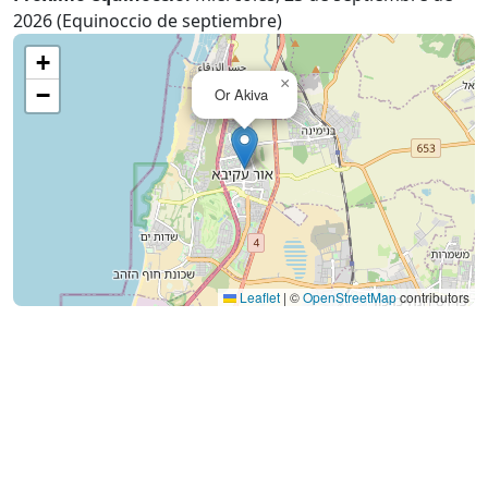
2026 (Equinoccio de septiembre)
+
×
−
Or Akiva
Leaflet
|
©
OpenStreetMap
contributors