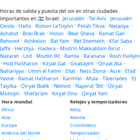
Horas de salida y puesta del sol en otras ciudades
importantes en
🇮🇱
Israel:
Jerusalén
·
Tel Aviv
·
Jerusalén
Oeste
·
Haifa
·
Rishon LeTsiyón
·
Petah Tikva
·
Netanya
·
Ashdod
·
Bnei Brak
·
Holon
·
Beer Sheva
·
Ramat Gan
·
Rehovot
·
Ashkelon
·
Bat Yam
·
Bet Shemesh
·
Kfar Saba
·
Jaffa
·
Herzliya
·
Hadera
·
Modi‘in Makkabbim Re‘ut
·
Nazaret
·
Lod
·
Modiin Ilit
·
Ramla
·
Ra'anana
·
Rosh Ha‘Ayin
·
Hod HaSharon
·
Kiryat Gat
·
Givatayim
·
Qiryat Ata
·
Nahariyya
·
Umm el Faḥm
·
Eilat
·
Ness Ziona
·
Acre
·
El‘ad
·
Yavné
·
Ramat HaSharon
·
Karmi’el
·
Afula
·
Tiberíades
·
Eṭ
Ṭaiyiba
·
Qiryat Bialik
·
Netivot
·
Naẕerat ‘Illit
·
Qiryat
Motsqin
·
Shefar‘am
·
Kiryat Ono
·
Qiryat Yam
Hora mundial
Relojes y temporizadores
África
Reloj
Asia
Alarma
Europa
Cronómetro
América del Norte
Temporizador