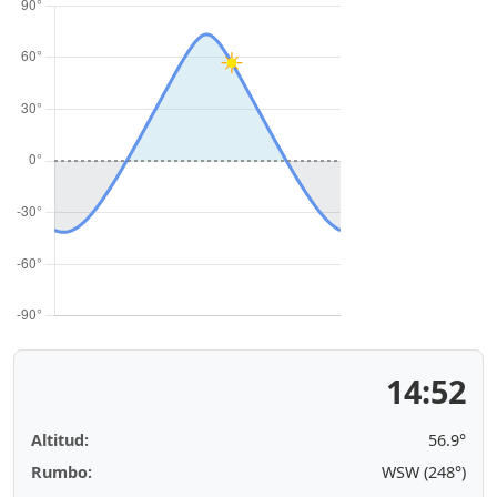
14:52
Altitud:
56.9°
Rumbo:
WSW (248°)