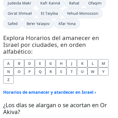
Judeida Makr
Kafr Kannā
Rahat
Ofaqim
Giv'at Shmuel
Eṭ Ṭaiyiba
Yehud-Monosson
Safed
Be’er Ya‘aqov
Kfar Yona
Explora Horarios del amanecer en
Israel por ciudades, en orden
alfabético:
A
B
D
E
G
H
J
K
L
M
N
O
P
Q
R
S
T
U
W
Y
Z
Horarios de amanecer y atardecer en Israel ›
¿Los días se alargan o se acortan en Or
Akiva?