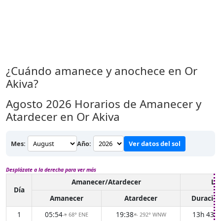
¿Cuándo amanece y anochece en Or
Akiva?
Agosto 2026
Horarios de Amanecer y
Atardecer en Or Akiva
Mes:
Año:
Ver datos del sol
Desplázate a la derecha para ver más
Amanecer/Atardecer
Luz
Día
Amanecer
Atardecer
Duració
1
05:54
19:38
13h 43m
68° ENE
292° WNW
↑
↑