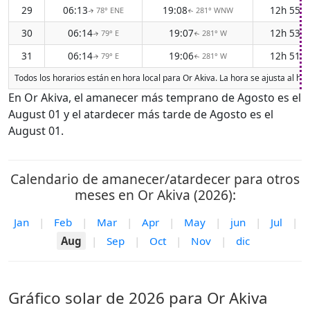
29
06:13
19:08
12h 55m
78° ENE
281° WNW
↑
↑
30
06:14
19:07
12h 53m
79° E
281° W
↑
↑
31
06:14
19:06
12h 51m
79° E
281° W
↑
↑
Todos los horarios están en hora local para Or Akiva. La hora se ajusta al h
En Or Akiva, el amanecer más temprano de Agosto es el
August 01 y el atardecer más tarde de Agosto es el
August 01.
Calendario de amanecer/atardecer para otros
meses en Or Akiva (2026):
Jan
|
Feb
|
Mar
|
Apr
|
May
|
jun
|
Jul
|
Aug
|
Sep
|
Oct
|
Nov
|
dic
Gráfico solar de 2026 para Or Akiva