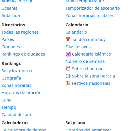
América del Sur
Multi-temporizador
Oceanía
Temporizador de escenario
Antártida
Zonas horarias militares
Directorios
Calendario
Todas las regiones
Calendario
Países
📅
Tal día como hoy
Ciudades
Días festivos
Rankings de ciudades
☪️
Calendario islámico
Número de semana
Rankings
⏰ Sobre el tiempo
Sol y luz diurna
🌐 Sobre la zona horaria
Geografía
🎉 Festivos nacionales
Zonas horarias
Horarios de oración
Luna
Tiempo
Calidad del aire
Calculadoras
Sol y luna
Calculadora de tiempo
Horarios del amanecer