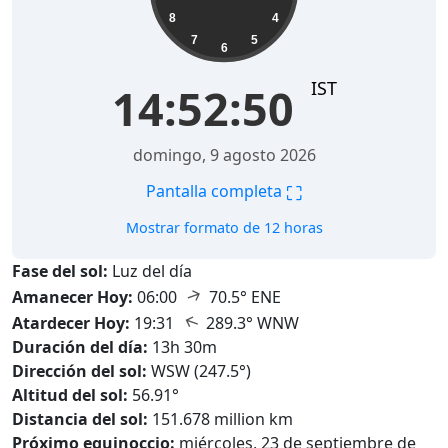
8
4
7
5
6
IST
14:52:51
domingo, 9 agosto 2026
⛶
Pantalla completa
Mostrar formato de 12 horas
Fase del sol:
Luz del día
↑
Amanecer Hoy:
06:00
70.5° ENE
↑
Atardecer Hoy:
19:31
289.3° WNW
Duración del día:
13h 30m
Dirección del sol:
WSW (247.5°)
Altitud del sol:
56.91°
Distancia del sol:
151.678 million km
Próximo equinoccio:
miércoles, 23 de septiembre de