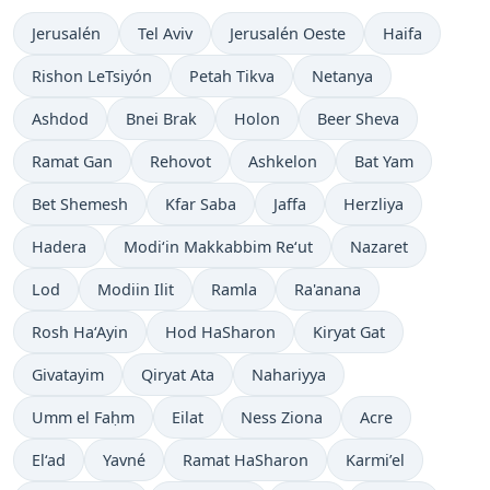
Jerusalén
Tel Aviv
Jerusalén Oeste
Haifa
Rishon LeTsiyón
Petah Tikva
Netanya
Ashdod
Bnei Brak
Holon
Beer Sheva
Ramat Gan
Rehovot
Ashkelon
Bat Yam
Bet Shemesh
Kfar Saba
Jaffa
Herzliya
Hadera
Modi‘in Makkabbim Re‘ut
Nazaret
Lod
Modiin Ilit
Ramla
Ra'anana
Rosh Ha‘Ayin
Hod HaSharon
Kiryat Gat
Givatayim
Qiryat Ata
Nahariyya
Umm el Faḥm
Eilat
Ness Ziona
Acre
El‘ad
Yavné
Ramat HaSharon
Karmi’el