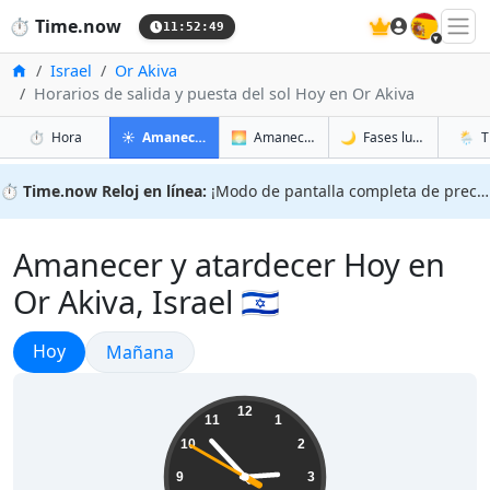
🇪🇸
⏱️
Time.now
11:52:50
Inicio
Israel
Or Akiva
Horarios de salida y puesta del sol Hoy en Or Akiva
en Or Akiva
en Or Akiva
en Or A
en Or 
⏱️
Hora
☀️
Amanecer y atardecer
🌅
Amanecer y atardecer mañana
🌙
Fases lunares
🌦️
T
⏱️
Time.now Reloj en línea:
¡Modo de pantalla completa de precisión!
Amanecer y atardecer Hoy en
Or Akiva, Israel 🇮🇱
Amanecer y atardecer
Hoy
Amanecer y atardecer
Mañana
14:52:51
12
11
1
10
2
9
3