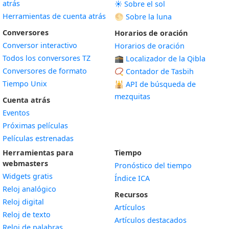
atrás
☀️ Sobre el sol
Herramientas de cuenta atrás
🌕 Sobre la luna
Conversores
Horarios de oración
Conversor interactivo
Horarios de oración
Todos los conversores TZ
🕋 Localizador de la Qibla
Conversores de formato
📿 Contador de Tasbih
Tiempo Unix
🕌
API de búsqueda de
mezquitas
Cuenta atrás
Eventos
Próximas películas
Películas estrenadas
Herramientas para
Tiempo
webmasters
Pronóstico del tiempo
Widgets gratis
Índice ICA
Widget
Reloj analógico
Recursos
Widget
Reloj digital
Artículos
Widget
Reloj de texto
Artículos destacados
Widget
Reloj de palabras