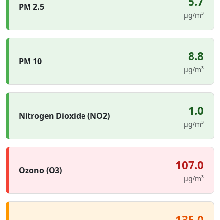
5.7
PM 2.5
µg/m³
8.8
PM 10
µg/m³
1.0
Nitrogen Dioxide (NO2)
µg/m³
107.0
Ozono (O3)
µg/m³
135.0