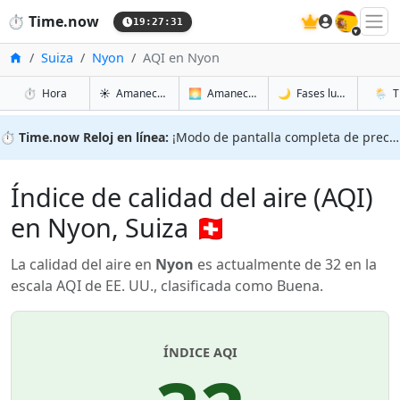
🇪🇸
⏱️
Time.now
19:27:32
Inicio
Suiza
Nyon
AQI en Nyon
en Nyon
en Nyon
en Nyo
en Nyo
⏱️
Hora
☀️
Amanecer y atardecer
🌅
Amanecer y atardecer mañana
🌙
Fases lunares
🌦️
T
⏱️
Time.now Reloj en línea:
¡Modo de pantalla completa de precisión!
Índice de calidad del aire (AQI)
en Nyon, Suiza 🇨🇭
La calidad del aire en
Nyon
es actualmente de 32 en la
escala AQI de EE. UU., clasificada como Buena.
ÍNDICE AQI