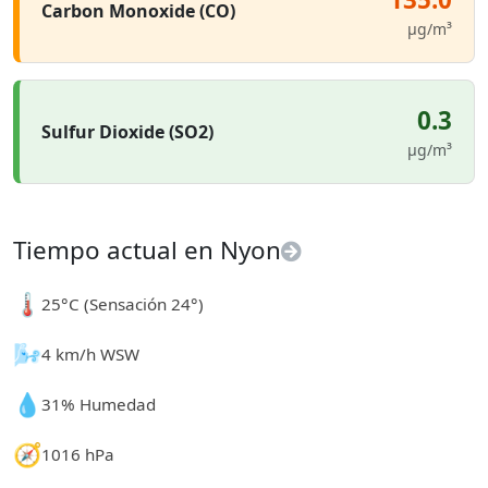
Carbon Monoxide (CO)
µg/m³
0.3
Sulfur Dioxide (SO2)
µg/m³
Tiempo actual en Nyon
🌡️
25°C (Sensación 24°)
🌬️
4 km/h WSW
💧
31% Humedad
🧭
1016 hPa