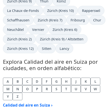
Zürich (Kreis 9)
Thun
Köniz
La Chaux-de-Fonds
Zürich (Kreis 10)
Rapperswil
Schaffhausen
Zürich (Kreis 7)
Fribourg
Chur
Neuchâtel
Vernier
Zürich (Kreis 6)
Zürich (Kreis 2)
Zürich (Kreis 9) / Altstetten
Zürich (Kreis 12)
Sitten
Lancy
Explora Calidad del aire en Suiza por
ciudades, en orden alfabético:
A
B
C
D
F
G
H
J
K
L
M
N
O
P
R
S
T
U
V
W
Y
Z
Calidad del aire en Suiza ›