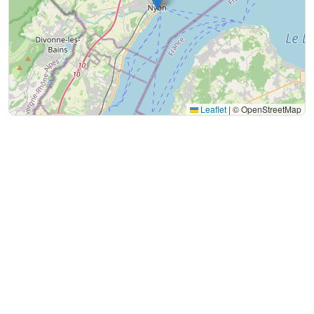
Leaflet
|
© OpenStreetMap