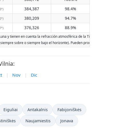
384,387
98.4%
8°)
380,209
94.7%
2°)
376,326
88.9%
7°)
 Luna y tienen en cuenta la refracción atmosférica de la Tierra. Las fechas se basa
r (siempre sobre o siempre bajo el horizonte). Pueden producirse dos salidas o dos
ilnia:
t
|
Nov
|
Dic
Eiguliai
Antakalnis
Fabijoniškės
stiniškės
Naujamiestis
Jonava