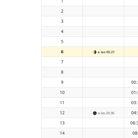
1
2
3
4
5
6
🌗
a las 05:21
7
8
9
00:
10
01:
11
03:
12
04:
🌑
a las 20:36
13
06:
14
08