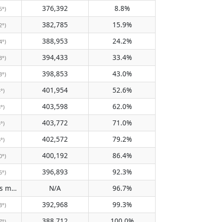
376,392
8.8%
5°)
382,785
15.9%
2°)
388,953
24.2%
4°)
394,433
33.4%
3°)
398,853
43.0%
3°)
401,954
52.6%
4°)
403,598
62.0%
8°)
403,772
71.0%
5°)
402,572
79.2%
6°)
400,192
86.4%
0°)
396,893
92.3%
6°)
Does not pass meridian
N/A
96.7%
(N/A)
392,968
99.3%
3°)
388,712
100.0%
7°)