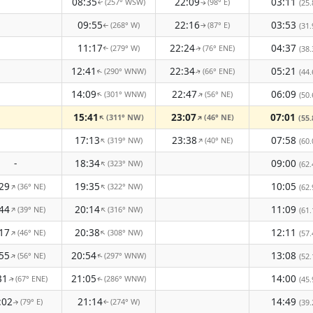
08:35
22:09
03:11
(257° WSW)
(98° E)
(25.
↑
↑
09:55
22:16
03:53
(268° W)
(87° E)
(31.
↑
↑
11:17
22:24
04:37
(279° W)
(76° ENE)
(38.
↑
↑
12:41
22:34
05:21
(290° WNW)
(66° ENE)
(44.
↑
↑
14:09
22:47
06:09
(301° WNW)
(56° NE)
↑
↑
(50.
15:41
23:07
07:01
(311° NW)
(46° NE)
↑
↑
(55.
17:13
23:38
07:58
(319° NW)
(40° NE)
↑
↑
(60.
-
18:34
09:00
(323° NW)
↑
(62.
29
19:35
10:05
(36° NE)
(322° NW)
↑
↑
(62.
44
20:14
11:09
(39° NE)
(316° NW)
↑
↑
(61.
17
20:38
12:11
(46° NE)
(308° NW)
↑
↑
(57.
55
20:54
13:08
(56° NE)
(297° WNW)
↑
(52.
↑
31
21:05
14:00
(67° ENE)
(286° WNW)
(45.
↑
↑
:02
21:14
14:49
(79° E)
(274° W)
(39.
↑
↑