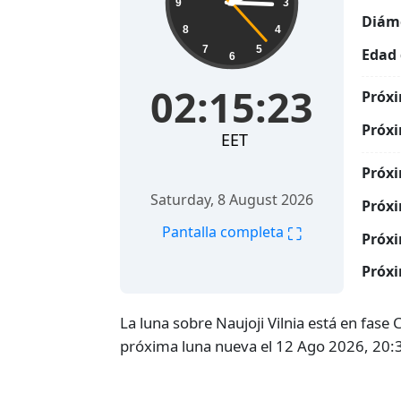
9
3
Diáme
8
4
7
5
Edad 
6
02:15:24
Próxi
Próxi
EET
Próxi
Saturday, 8 August 2026
Próxi
⛶
Pantalla completa
Próxi
Próxi
La luna sobre Naujoji Vilnia está en fase
próxima luna nueva el 12 Ago 2026, 20: