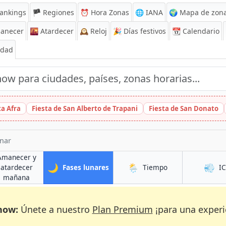
ankings
🏴 Regiones
⏰
Hora Zonas
🌐 IANA
🌍 Mapa de zona
anecer
🌇
Atardecer
🕰️
Reloj
🎉
Días festivos
📆
Calendario
Edad
ta Afra
Fiesta de San Alberto de Trapani
Fiesta de San Donato
unar
Amanecer y
🌙
🌦️
💨
en Naujoji Vilnia
en Naujoji Vilnia
atardecer
Fases lunares
Tiempo
I
ilnia
en Naujoji Vilnia
mañana
now:
Únete a nuestro
Plan Premium
¡para una experi