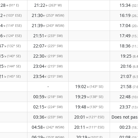
:28
21:22
15:34
(91° E)
(263° W)
(32.
↑
↑
52
21:30
16:19
(103° ESE)
(253° WSW)
(26.
↑
↑
14
21:39
17:04
(114° ESE)
(243° WSW)
(20.
↑
↑
36
21:51
17:49
(124° ESE)
(233° SW)
↑
↑
(15.
57
22:07
18:36
(132° SE)
(225° SW)
↑
↑
(11.
15
22:30
19:25
(140° SE)
(219° SW)
↑
↑
(8.
25
23:04
20:16
(144° SE)
(215° SW)
↑
↑
(6.
21
23:54
21:07
(145° SE)
(215° SW)
↑
↑
(6.
-
19:02
21:58
(143° SE)
↑
(7.
00:59
19:29
22:48
(218° SW)
(138° SE)
↑
↑
(10.
02:15
19:48
23:37
(224° SW)
(130° SE)
↑
↑
(13.
03:36
20:01
(233° SW)
(121° ESE)
↑
↑
04:58
20:11
00:23
(242° WSW)
(111° ESE)
↑
(18.
↑
06:19
20:19
01:08
(253° WSW)
(101° E)
(23.
↑
↑