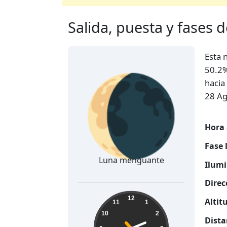
Salida, puesta y fases de
Esta 
🌘
50.2%
hacia 
28 Ag
Hora 
Fase 
Luna menguante
Ilumi
Direc
02:15:24
12
Altit
11
1
10
2
Dista