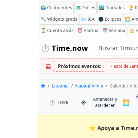
🌍 Continentes
🗺️ Países
🏙️ Ciudades
🏆 R
🔧 Widgets gratis
🌬️
ICA
🌑 Eclipses
🌅
Am
⏳
Cuenta atrás
⏰
Alarma
🗓️ Semana
🎂 
⏱️
Time.now
Próximos eventos:
Fiesta de San
Inicio
Lituania
Naujoji Vilnia
Calendario l
Amanecer y
⏱️
☀️
🌅
en Naujoji Vilnia
Hora
en Naujoji V
atardecer
⭐
Apoya a Time.