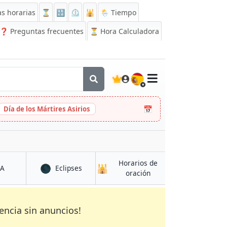
s horarias
⏳
🔡
⏲️
🕌
🌦️ Tiempo
❓
Preguntas frecuentes
⏳ Hora Calculadora
🇪🇸
📅
Día de los Mártires Asirios
Horarios de
🌑
🕌
en Naujoji Vilnia
en Naujoji Vilnia
CA
Eclipses
en Naujoji Vilnia
oración
encia sin anuncios!