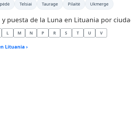
kpėdė
Telsiai
Taurage
Pilaitė
Ukmerge
a y puesta de la Luna en Lituania por ciuda
L
M
N
P
R
S
T
U
V
en Lituania ›