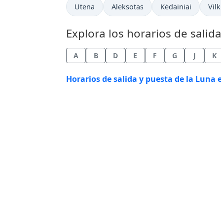
Utena
Aleksotas
Kėdainiai
Vil
Explora los horarios de salid
A
B
D
E
F
G
J
K
Horarios de salida y puesta de la Luna 