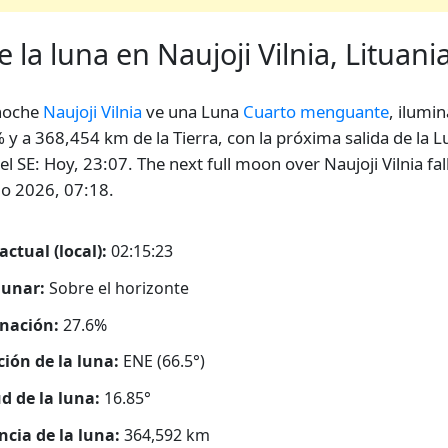
 la luna en Naujoji Vilnia, Lituani
noche
Naujoji Vilnia
ve una Luna
Cuarto menguante
, ilumin
 y a 368,454 km de la Tierra, con la próxima salida de la L
el SE: Hoy, 23:07. The next full moon over Naujoji Vilnia fal
o 2026, 07:18.
actual (local):
02:15:24
lunar:
Sobre el horizonte
nación:
27.6%
ción de la luna:
ENE (66.5°)
ud de la luna:
16.85°
ncia de la luna:
364,592
km