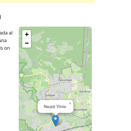
a
ada al
+
una
−
ls on
×
Naujoji Vilnia