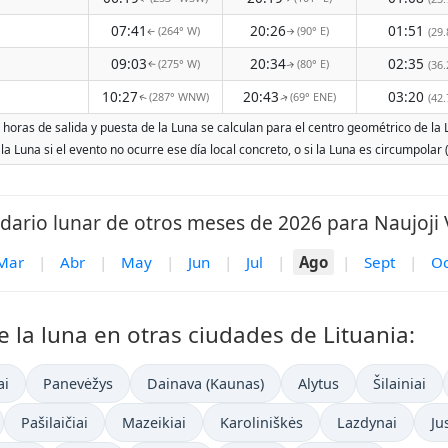
07:41
20:26
01:51
(264° W)
(90° E)
(29.
↑
↑
09:03
20:34
02:35
(275° W)
(80° E)
(36.
↑
↑
10:27
20:43
03:20
(287° WNW)
(69° ENE)
(42.
↑
↑
as horas de salida y puesta de la Luna se calculan para el centro geométrico de la
 la Luna si el evento no ocurre ese día local concreto, o si la Luna es circumpola
dario lunar de otros meses de 2026 para Naujoji V
Mar
|
Abr
|
May
|
Jun
|
Jul
|
Ago
|
Sept
|
Oc
e la luna en otras ciudades de Lituania:
ai
Panevėžys
Dainava (Kaunas)
Alytus
Šilainiai
Pašilaičiai
Mazeikiai
Karoliniškės
Lazdynai
Ju