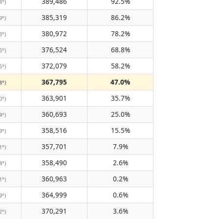
389,486
92.5%
8°)
385,319
86.2%
9°)
380,972
78.2%
3°)
376,524
68.8%
6°)
372,079
58.2%
6°)
367,795
47.0%
8°)
363,901
35.7%
0°)
360,693
25.0%
4°)
358,516
15.5%
9°)
357,701
7.9%
1°)
358,490
2.6%
4°)
360,963
0.2%
1°)
364,999
0.6%
9°)
370,291
3.6%
2°)