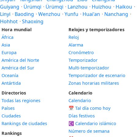
Guiyang
·
Ürümqi
·
Ürümqi
·
Lanzhou
·
Huizhou
·
Haikou
·
Linyi
·
Baoding
·
Wenzhou
·
Yunfu
·
Huai'an
·
Nanchang
·
Hohhot
·
Shaoxing
Hora mundial
Relojes y temporizadores
África
Reloj
Asia
Alarma
Europa
Cronómetro
América del Norte
Temporizador
América del Sur
Multi-temporizador
Oceanía
Temporizador de escenario
Antártida
Zonas horarias militares
Directorios
Calendario
Todas las regiones
Calendario
Países
📅
Tal día como hoy
Ciudades
Días festivos
Rankings de ciudades
☪️
Calendario islámico
Número de semana
Rankings