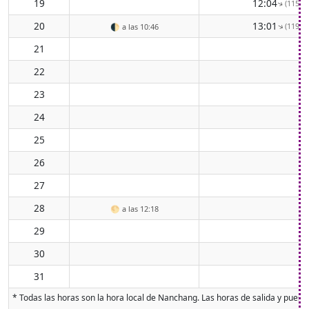
19
12:04
(115° E
↑
20
13:01
(119° E
↑
🌓
a las 10:46
21
22
23
24
25
26
27
28
🌕
a las 12:18
29
30
31
* Todas las horas son la hora local de Nanchang. Las horas de salida y puesta 