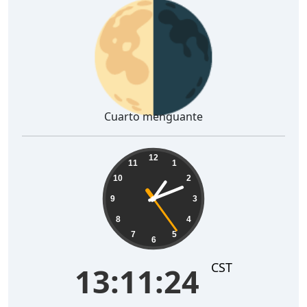
🌗
Cuarto menguante
13:11:25
12
11
1
10
2
9
3
8
4
7
5
6
CST
13:11:25