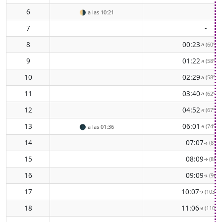
6
🌗
a las 10:21
7
-
8
00:23
(60° E
↑
9
01:22
(58° E
↑
10
02:29
(58° E
↑
11
03:40
(62° E
↑
12
04:52
(67° E
↑
13
06:01
(74° E
🌑
a las 01:36
↑
14
07:07
(81° 
↑
15
08:09
(89° 
↑
16
09:09
(96° 
↑
17
10:07
(103° E
↑
18
11:06
(110° E
↑