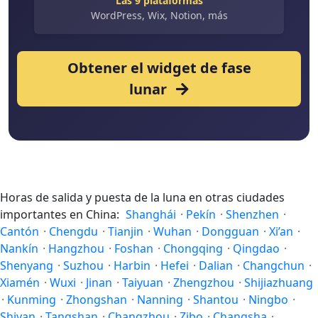
Las 9 plataformas
WordPress, Wix, Notion, más
Obtener el widget de fase
lunar
Horas de salida y puesta de la luna en otras ciudades
importantes en China:
Shanghái
·
Pekín
·
Shenzhen
·
Cantón
·
Chengdu
·
Tianjin
·
Wuhan
·
Dongguan
·
Xi’an
·
Nankín
·
Hangzhou
·
Foshan
·
Chongqing
·
Qingdao
·
Shenyang
·
Suzhou
·
Harbin
·
Hefei
·
Dalian
·
Changchun
·
Xiamén
·
Wuxi
·
Jinan
·
Taiyuan
·
Zhengzhou
·
Shijiazhuang
·
Kunming
·
Zhongshan
·
Nanning
·
Shantou
·
Ningbo
·
Shiyan
·
Tangshan
·
Changzhou
·
Zibo
·
Changsha
·