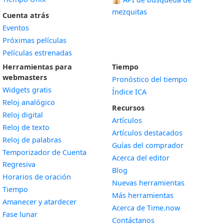
mezquitas
Cuenta atrás
Eventos
Próximas películas
Películas estrenadas
Herramientas para
Tiempo
webmasters
Pronóstico del tiempo
Widgets gratis
Índice ICA
Widget
Reloj analógico
Recursos
Widget
Reloj digital
Artículos
Widget
Reloj de texto
Artículos destacados
Widget
Reloj de palabras
Guías del comprador
Temporizador de Cuenta
Acerca del editor
Widget
Regresiva
Blog
Widget
Horarios de oración
Nuevas herramientas
Widget
Tiempo
Más herramientas
Widget
Amanecer y atardecer
Acerca de Time.now
Widget
Fase lunar
Contáctanos