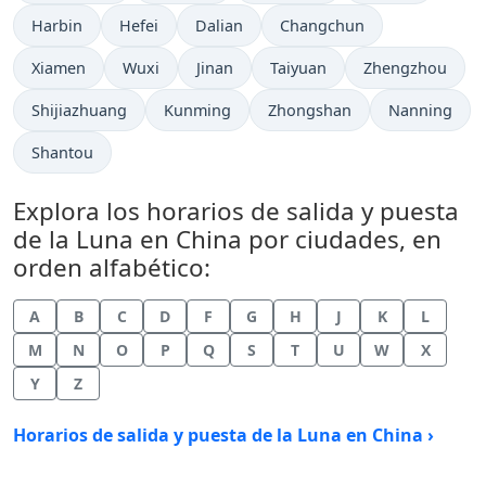
Harbin
Hefei
Dalian
Changchun
Xiamen
Wuxi
Jinan
Taiyuan
Zhengzhou
Shijiazhuang
Kunming
Zhongshan
Nanning
Shantou
Explora los horarios de salida y puesta
de la Luna en China por ciudades, en
orden alfabético:
A
B
C
D
F
G
H
J
K
L
M
N
O
P
Q
S
T
U
W
X
Y
Z
Horarios de salida y puesta de la Luna en China ›