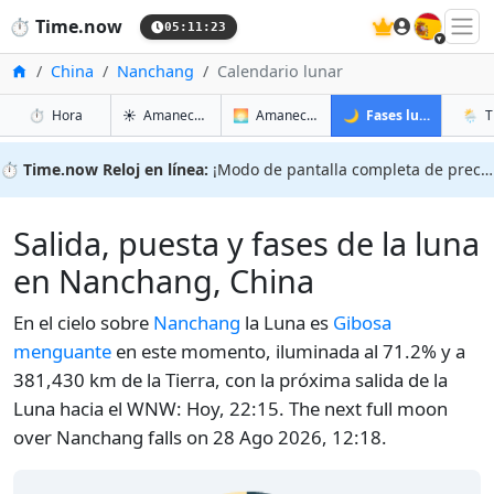
🇪🇸
⏱️
Time.now
05:11:24
Inicio
China
Nanchang
Calendario lunar
en Nanchang
en Nanchang
en Nan
en N
⏱️
Hora
☀️
Amanecer y atardecer
🌅
Amanecer y atardecer mañana
🌙
Fases lunares
🌦️
T
⏱️
Time.now Reloj en línea:
¡Modo de pantalla completa de precisión!
Salida, puesta y fases de la luna
en Nanchang, China
En el cielo sobre
Nanchang
la Luna es
Gibosa
menguante
en este momento, iluminada al 71.2% y a
381,430 km de la Tierra, con la próxima salida de la
Luna hacia el WNW: Hoy, 22:15. The next full moon
over Nanchang falls on 28 Ago 2026, 12:18.