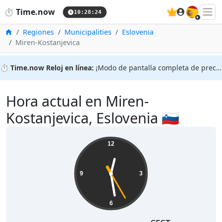
🇪🇸
⏱️
Time.now
10:28:25
Inicio
Regiones
Municipalities
Eslovenia
Miren-Kostanjevica
⏱️
Time.now Reloj en línea:
¡Modo de pantalla completa de precisión!
Hora actual en Miren-
Kostanjevica, Eslovenia 🇸🇮
12
9
3
6