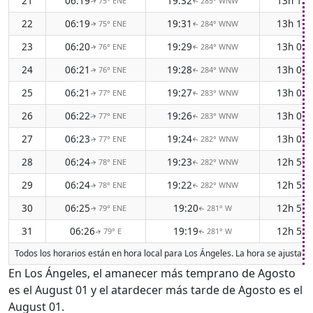
21
06:19
19:32
13h 13
75° ENE
285° WNW
↑
↑
22
06:19
19:31
13h 11
75° ENE
284° WNW
↑
↑
23
06:20
19:29
13h 09
76° ENE
284° WNW
↑
↑
24
06:21
19:28
13h 07
76° ENE
284° WNW
↑
↑
25
06:21
19:27
13h 05
77° ENE
283° WNW
↑
↑
26
06:22
19:26
13h 03
77° ENE
283° WNW
↑
↑
27
06:23
19:24
13h 01
77° ENE
282° WNW
↑
↑
28
06:24
19:23
12h 59
78° ENE
282° WNW
↑
↑
29
06:24
19:22
12h 57
78° ENE
282° WNW
↑
↑
30
06:25
19:20
12h 55
79° ENE
281° W
↑
↑
31
06:26
19:19
12h 53
79° E
281° W
↑
↑
Todos los horarios están en hora local para Los Ángeles. La hora se ajusta a
En Los Ángeles, el amanecer más temprano de Agosto
es el August 01 y el atardecer más tarde de Agosto es el
August 01.