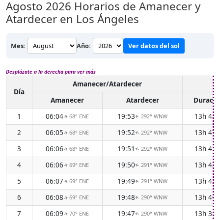
Agosto 2026
Horarios de Amanecer y
Atardecer en Los Ángeles
Mes:
Año:
Ver datos del sol
Desplázate a la derecha para ver más
Amanecer/Atardecer
Lu
Día
Amanecer
Atardecer
Duració
1
06:04
19:53
13h 48
68° ENE
292° WNW
↑
↑
2
06:05
19:52
13h 47
68° ENE
292° WNW
↑
↑
3
06:06
19:51
13h 45
68° ENE
292° WNW
↑
↑
4
06:06
19:50
13h 43
69° ENE
291° WNW
↑
↑
5
06:07
19:49
13h 42
69° ENE
291° WNW
↑
↑
6
06:08
19:48
13h 40
69° ENE
290° WNW
↑
↑
7
06:09
19:47
13h 38
70° ENE
290° WNW
↑
↑