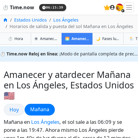
🇪🇸
⏱️
Time.now
06:15:40
Inicio
Estados Unidos
Los Ángeles
Horarios de salida y puesta del sol Mañana en Los Ángeles
en Los Ángeles
en Los Ángeles
en Los
en Lo
⏱️
Hora
☀️
Amanecer y atardecer
🌅
Amanecer y atardecer mañana
🌙
Fases lunares
🌦️
T
⏱️
Time.now Reloj en línea:
¡Modo de pantalla completa de precisión!
Amanecer y atardecer Mañana
en Los Ángeles, Estados Unidos
🇺🇸
Amanecer y atardecer
Amanecer y atardecer
Mañana
Hoy
Mañana en
Los Ángeles
, el sol sale a las 06:09 y se
pone a las 19:47. Ahora mismo Los Ángeles pierde
unos 1m 40s de luz diurna al día, cerca de 12 minutos