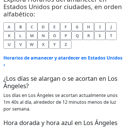
Estados Unidos por ciudades, en orden
alfabético:
A
B
C
D
E
F
G
H
I
J
K
L
M
N
O
P
Q
R
S
T
U
V
W
X
Y
Z
Horarios de amanecer y atardecer en Estados Unidos
›
¿Los días se alargan o se acortan en Los
Ángeles?
Los días en Los Ángeles se acortan actualmente unos
1m 40s al día, alrededor de 12 minutos menos de luz
por semana.
Hora dorada y hora azul en Los Ángeles