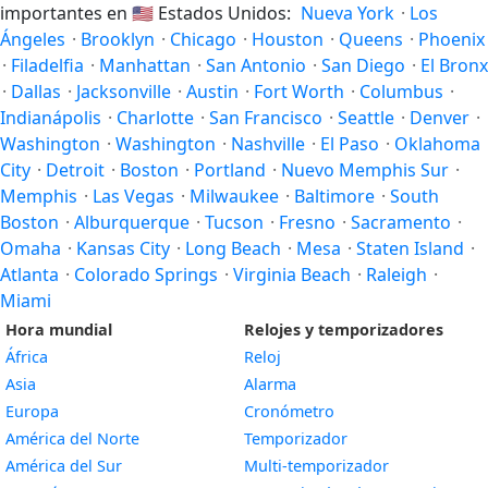
importantes en
🇺🇸
Estados Unidos:
Nueva York
·
Los
Ángeles
·
Brooklyn
·
Chicago
·
Houston
·
Queens
·
Phoenix
·
Filadelfia
·
Manhattan
·
San Antonio
·
San Diego
·
El Bronx
·
Dallas
·
Jacksonville
·
Austin
·
Fort Worth
·
Columbus
·
Indianápolis
·
Charlotte
·
San Francisco
·
Seattle
·
Denver
·
Washington
·
Washington
·
Nashville
·
El Paso
·
Oklahoma
City
·
Detroit
·
Boston
·
Portland
·
Nuevo Memphis Sur
·
Memphis
·
Las Vegas
·
Milwaukee
·
Baltimore
·
South
Boston
·
Alburquerque
·
Tucson
·
Fresno
·
Sacramento
·
Omaha
·
Kansas City
·
Long Beach
·
Mesa
·
Staten Island
·
Atlanta
·
Colorado Springs
·
Virginia Beach
·
Raleigh
·
Miami
Hora mundial
Relojes y temporizadores
África
Reloj
Asia
Alarma
Europa
Cronómetro
América del Norte
Temporizador
América del Sur
Multi-temporizador