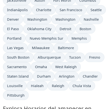
Jacksonville
Austin
Fort Worth
Columbus
Indianápolis
Charlotte
San Francisco
Seattle
Denver
Washington
Washington
Nashville
El Paso
Oklahoma City
Detroit
Boston
Portland
Nuevo Memphis Sur
Memphis
Las Vegas
Milwaukee
Baltimore
South Boston
Alburquerque
Tucson
Fresno
Sacramento
Omaha
West Raleigh
Staten Island
Durham
Arlington
Chandler
Louisville
Hialeah
Raleigh
Chula Vista
Pittsburgh
Explora Horarios del amanecer en