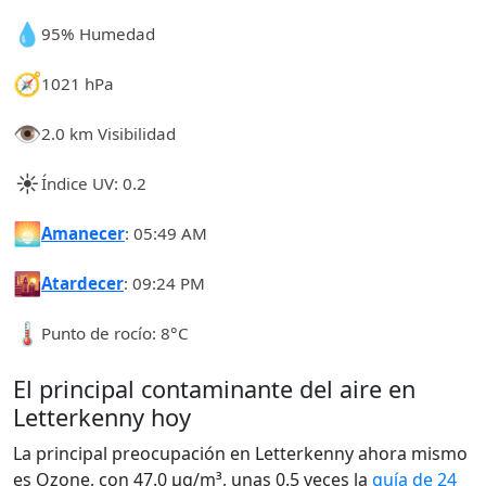
💧
95% Humedad
🧭
1021 hPa
👁️
2.0 km Visibilidad
☀️
Índice UV: 0.2
🌅
Amanecer
: 05:49 AM
🌇
Atardecer
: 09:24 PM
🌡️
Punto de rocío: 8°C
El principal contaminante del aire en
Letterkenny hoy
La principal preocupación en Letterkenny ahora mismo
es Ozone, con 47.0 µg/m³, unas 0.5 veces la
guía de 24