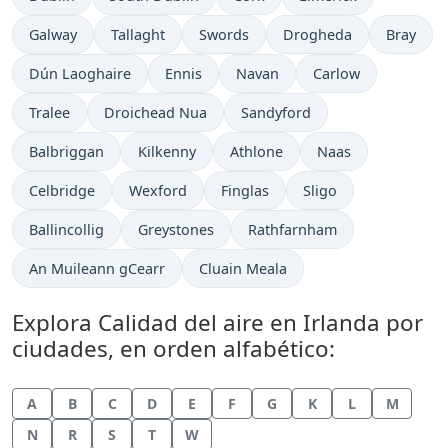
Galway
Tallaght
Swords
Drogheda
Bray
Dún Laoghaire
Ennis
Navan
Carlow
Tralee
Droichead Nua
Sandyford
Balbriggan
Kilkenny
Athlone
Naas
Celbridge
Wexford
Finglas
Sligo
Ballincollig
Greystones
Rathfarnham
An Muileann gCearr
Cluain Meala
Explora Calidad del aire en Irlanda por
ciudades, en orden alfabético:
A
B
C
D
E
F
G
K
L
M
N
R
S
T
W