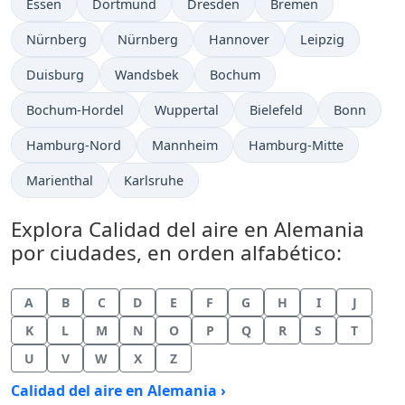
Essen
Dortmund
Dresden
Bremen
Nürnberg
Nürnberg
Hannover
Leipzig
Duisburg
Wandsbek
Bochum
Bochum-Hordel
Wuppertal
Bielefeld
Bonn
Hamburg-Nord
Mannheim
Hamburg-Mitte
Marienthal
Karlsruhe
Explora Calidad del aire en Alemania
por ciudades, en orden alfabético:
A
B
C
D
E
F
G
H
I
J
K
L
M
N
O
P
Q
R
S
T
U
V
W
X
Z
Calidad del aire en Alemania ›