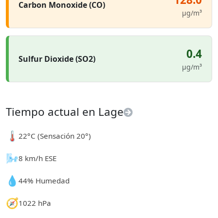
Carbon Monoxide (CO)
µg/m³
0.4
Sulfur Dioxide (SO2)
µg/m³
Tiempo actual en Lage
🌡️
22°C (Sensación 20°)
🌬️
8 km/h ESE
💧
44% Humedad
🧭
1022 hPa