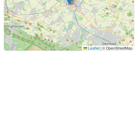
Leaflet
|
© OpenStreetMap