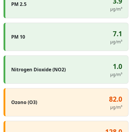
3.9
PM 2.5
µg/m³
7.1
PM 10
µg/m³
1.0
Nitrogen Dioxide (NO2)
µg/m³
82.0
Ozono (O3)
µg/m³
128.0