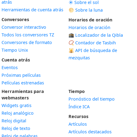
atrás
☀️ Sobre el sol
Herramientas de cuenta atrás
🌕 Sobre la luna
Conversores
Horarios de oración
Conversor interactivo
Horarios de oración
Todos los conversores TZ
🕋 Localizador de la Qibla
Conversores de formato
📿 Contador de Tasbih
Tiempo Unix
🕌
API de búsqueda de
mezquitas
Cuenta atrás
Eventos
Próximas películas
Películas estrenadas
Herramientas para
Tiempo
webmasters
Pronóstico del tiempo
Widgets gratis
Índice ICA
Widget
Reloj analógico
Recursos
Widget
Reloj digital
Artículos
Widget
Reloj de texto
Artículos destacados
Widget
Reloj de palabras