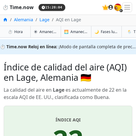
🇪🇸
⏱️
Time.now
15:28:04
Inicio
Alemania
Lage
AQI en Lage
en Lage
en Lage
en Lag
en Lag
⏱️
Hora
☀️
Amanecer y atardecer
🌅
Amanecer y atardecer mañana
🌙
Fases lunares
🌦️
T
⏱️
Time.now Reloj en línea:
¡Modo de pantalla completa de precisión!
Índice de calidad del aire (AQI)
en Lage, Alemania 🇩🇪
La calidad del aire en
Lage
es actualmente de 22 en la
escala AQI de EE. UU., clasificada como Buena.
ÍNDICE AQI