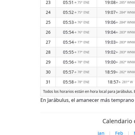
23
05:51
19:08
75° ENE
285° WN
↑
↑
24
05:52
19:07
75° ENE
284° WN
↑
↑
25
05:53
19:06
76° ENE
284° WN
↑
↑
26
05:54
19:04
76° ENE
283° WN
↑
↑
27
05:54
19:03
77° ENE
283° WN
↑
↑
28
05:55
19:02
77° ENE
283° WN
↑
↑
29
05:56
19:00
78° ENE
282° WN
↑
↑
30
05:57
18:59
78° ENE
282° WN
↑
↑
31
05:58
18:57
78° ENE
281° W
↑
↑
Todos los horarios están en hora local para Jarábulus.
En Jarábulus, el amanecer más temprano d
Calendario 
Jan
|
Feb
|