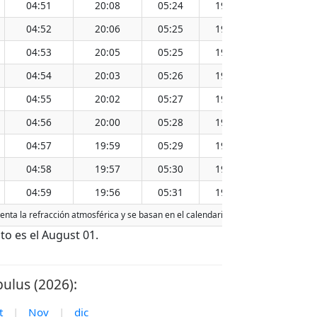
04:51
20:08
05:24
19:36
12:30
04:52
20:06
05:25
19:35
12:30
04:53
20:05
05:25
19:33
12:30
04:54
20:03
05:26
19:32
12:29
04:55
20:02
05:27
19:30
12:29
04:56
20:00
05:28
19:29
12:29
04:57
19:59
05:29
19:27
12:29
04:58
19:57
05:30
19:26
12:28
04:59
19:56
05:31
19:24
12:28
uenta la refracción atmosférica y se basan en el calendario gregoriano. La fecha
o es el August 01.
ulus (2026):
t
|
Nov
|
dic