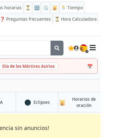
s horarias
⏳
🔡
⏲️
🕌
🌦️ Tiempo
❓
Preguntas frecuentes
⏳ Hora Calculadora
🇪🇸
📅
Día de los Mártires Asirios
Horarios de
🌑
🕌
en Jarábulus
en Jarábulus
CA
Eclipses
en Jarábulus
oración
encia sin anuncios!