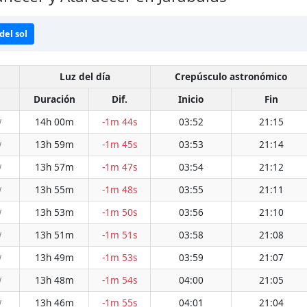
del sol
Luz del día
Crepúsculo astronómico
Duración
Dif.
Inicio
Fin
14h 00m
-1m 44s
03:52
21:15
W
13h 59m
-1m 45s
03:53
21:14
W
13h 57m
-1m 47s
03:54
21:12
W
13h 55m
-1m 48s
03:55
21:11
W
13h 53m
-1m 50s
03:56
21:10
W
13h 51m
-1m 51s
03:58
21:08
W
13h 49m
-1m 53s
03:59
21:07
W
13h 48m
-1m 54s
04:00
21:05
W
13h 46m
-1m 55s
04:01
21:04
W