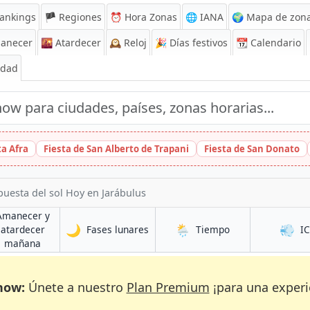
ankings
🏴 Regiones
⏰
Hora Zonas
🌐 IANA
🌍 Mapa de zona
anecer
🌇
Atardecer
🕰️
Reloj
🎉
Días festivos
📆
Calendario
Edad
ta Afra
Fiesta de San Alberto de Trapani
Fiesta de San Donato
puesta del sol Hoy en Jarábulus
Amanecer y
🌙
🌦️
💨
en Jarábulus
en Jarábulus
atardecer
Fases lunares
Tiempo
I
us
en Jarábulus
mañana
now:
Únete a nuestro
Plan Premium
¡para una experi