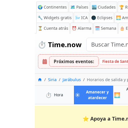
🌍 Continentes
🗺️ Países
🏙️ Ciudades
🏆 R
🔧 Widgets gratis
🌬️
ICA
🌑 Eclipses
🌅
Am
⏳
Cuenta atrás
⏰
Alarma
🗓️ Semana
🎂 
⏱️
Time.now
Próximos eventos:
Fiesta de San
Inicio
Siria
Jarábulus
Horarios de salida y 
Amanecer y
⏱️
☀️
🌅
en Jarábulus
Hora
en Jarábul
atardecer
⭐
Apoya a Time.