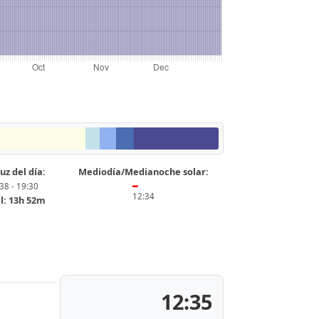
uz del día:
Mediodía/Medianoche solar:
38 - 19:30
━
12:34
l: 13h 52m
12:35