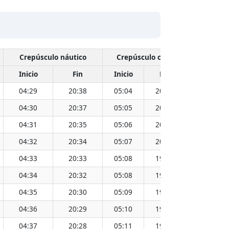
Crepúsculo náutico
Crepúsculo civil
Inicio
Fin
Inicio
Fin
Hora
04:29
20:38
05:04
20:03
12:34
04:30
20:37
05:05
20:02
12:34
04:31
20:35
05:06
20:01
12:34
04:32
20:34
05:07
20:00
12:34
04:33
20:33
05:08
19:59
12:34
04:34
20:32
05:08
19:58
12:33
04:35
20:30
05:09
19:57
12:33
04:36
20:29
05:10
19:55
12:33
04:37
20:28
05:11
19:54
12:33