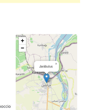
+
−
×
Jarábulus
noccio