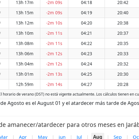
13h 17m
-2m 09s
04:18
20:42
W
13h 15m
-2m 09s
04:19
20:40
W
13h 12m
-2m 10s
04:20
20:38
W
13h 10m
-2m 11s
04:21
20:37
W
13h 08m
-2m 11s
04:22
20:35
W
13h 06m
-2m 12s
04:23
20:33
W
13h 04m
-2m 12s
04:24
20:32
W
13h 01m
-2m 13s
04:25
20:30
W
12h 59m
-2m 14s
04:27
20:28
 El horario de verano (DST) no está vigente actualmente. Los cálculos tienen en c
e Agosto es el August 01 y el atardecer más tarde de Agost
de amanecer/atardecer para otros meses en Jaráb
Mar
|
Apr
|
May
|
jun
|
Jul
|
Aug
|
Sep
|
Oc