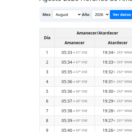
Mes:
Año:
Ver datos 
Amanecer/Atardecer
Día
Amanecer
Atardecer
1
05:33
19:34
67° ENE
293° WN
↑
↑
2
05:34
19:33
67° ENE
293° WN
↑
↑
3
05:35
19:32
67° ENE
292° WN
↑
↑
4
05:36
19:31
68° ENE
292° WN
↑
↑
5
05:36
19:30
68° ENE
292° WN
↑
↑
6
05:37
19:29
68° ENE
292° WN
↑
↑
7
05:38
19:28
69° ENE
291° WN
↑
↑
8
05:39
19:27
69° ENE
291° WN
↑
↑
9
05:40
19:26
69° ENE
290° WN
↑
↑