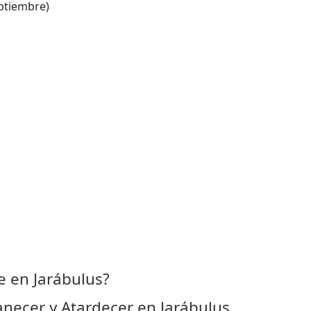
ptiembre)
 en Jarábulus?
necer y Atardecer en Jarábulus