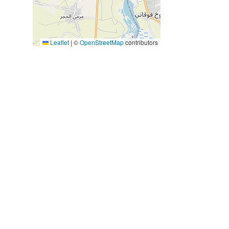
Leaflet
|
©
OpenStreetMap
contributors