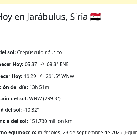
y en Jarábulus, Siria 🇸🇾
del sol:
Crepúsculo náutico
↑
ecer Hoy:
05:37
68.3° ENE
↑
ecer Hoy:
19:29
291.5° WNW
ión del día:
13h 51m
ción del sol:
WNW (299.3°)
d del sol:
-10.32°
ncia del sol:
151.730 million km
mo equinoccio:
miércoles, 23 de septiembre de 2026 (Equi