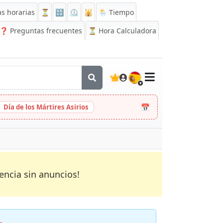
s horarias
⏳
🔡
⏲️
🕌
🌦️ Tiempo
❓
Preguntas frecuentes
⏳ Hora Calculadora
🇪🇸
📅
Día de los Mártires Asirios
encia sin anuncios!