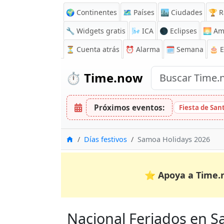
🌍 Continentes
🗺️ Países
🏙️ Ciudades
🏆 R
🔧 Widgets gratis
🌬️
ICA
🌑 Eclipses
🌅
Am
⏳
Cuenta atrás
⏰
Alarma
🗓️ Semana
🎂 
⏱️
Time.now
Próximos eventos:
Fiesta de San
Inicio
Días festivos
Samoa Holidays 2026
⭐
Apoya a Time.
Nacional Feriados en Sa