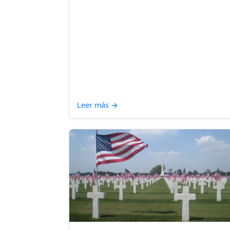
Leer más
→