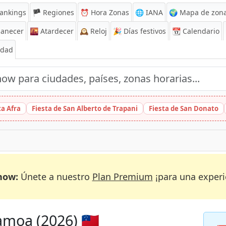
ankings
🏴 Regiones
⏰
Hora Zonas
🌐 IANA
🌍 Mapa de zona
anecer
🌇
Atardecer
🕰️
Reloj
🎉
Días festivos
📆
Calendario
Edad
ta Afra
Fiesta de San Alberto de Trapani
Fiesta de San Donato
now:
Únete a nuestro
Plan Premium
¡para una experi
moa (2026) 🇼🇸