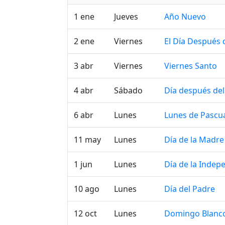
1 ene
Jueves
Año Nuevo
2 ene
Viernes
El Día Después
3 abr
Viernes
Viernes Santo
4 abr
Sábado
Día después del
6 abr
Lunes
Lunes de Pascu
11 may
Lunes
Día de la Madre
1 jun
Lunes
Día de la Indep
10 ago
Lunes
Día del Padre
12 oct
Lunes
Domingo Blanco 